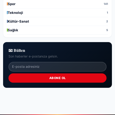
Spor
141
Teknoloji
1
Kültür-Sanat
2
Sağlık
5
📧 Bülten
Son haberler e-postanıza gelsin.
ABONE OL