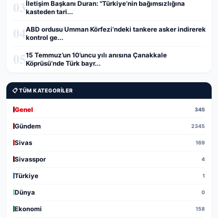
03
İletişim Başkanı Duran: "Türkiye’nin bağımsızlığına
kasteden tari...
04
ABD ordusu Umman Körfezi’ndeki tankere asker indirerek
kontrol ge...
05
15 Temmuz’un 10’uncu yılı anısına Çanakkale
Köprüsü’nde Türk bayr...
📋 TÜM KATEGORILER
Genel
345
Gündem
2345
Sivas
169
Sivasspor
4
Türkiye
1
Dünya
0
Ekonomi
158