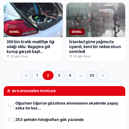
GENEL
GENEL
300 bin liralık modifiye ilgi
İstanbul güne yağmurla
odağı oldu: Bagajına göl
uyandı, kent bir nebze olsun
kurup gerçek kapl...
serinledi
🕐 14 gün önce
🕐 14 gün önce
‹
1
2
3
4
…
20
›
BU KATEGORIDE POPÜLER
01
Oğuzhan Uğur’un gözaltına alınmasının akabinde yapay
zeka ile haz...
02
253 şehidin fotoğrafları gök yüzünde