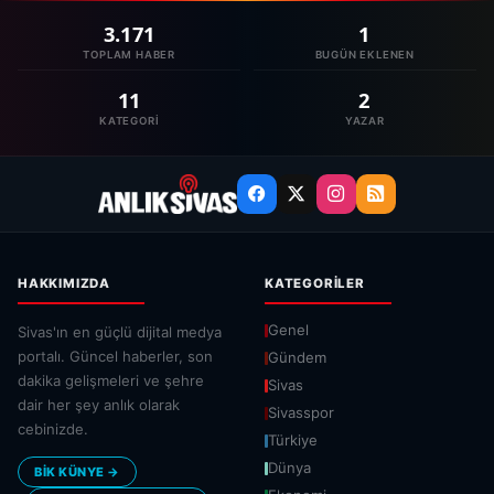
3.171
1
TOPLAM HABER
BUGÜN EKLENEN
11
2
KATEGORI
YAZAR
HAKKIMIZDA
KATEGORILER
Genel
Sivas'ın en güçlü dijital medya
portalı. Güncel haberler, son
Gündem
dakika gelişmeleri ve şehre
Sivas
dair her şey anlık olarak
Sivasspor
cebinizde.
Türkiye
Dünya
BİK KÜNYE →