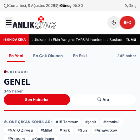
Cumartesi, 8 Ağustos 2026
Güneş
05:30
Giriş
Sivas Ulukapı'da Ekin Yangını: TARSİM İncelemesi Başladı
Siva
TÜMÜ
SON DAKİKA
345 haber
En Yeni
En Çok Okunan
En Eski
KATEGORI
GENEL
345 haber
Son Haberler
Ara
ÖNE ÇIKAN KONULAR:
#15 Temmuz
#şehit
#istanbul
#NATO Zirvesi
#Millet
#Türk
#Gün
#Arnavutköy
#Program
#Kadir İnanır