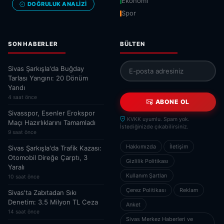
Ekonomi
DOĞRULUK ANALIZI
Spor
SON HABERLER
BÜLTEN
Sivas Şarkışla'da Buğday
Tarlası Yangını: 20 Dönüm
Yandı
4 saat önce
ABONE OL
Sivasspor, Esenler Erokspor
KVKK uyumlu. Spam yok.
Maçı Hazırlıklarını Tamamladı
İstediğinizde çıkabilirsiniz.
9 saat önce
Hakkımızda
İletişim
Sivas Şarkışla'da Trafik Kazası:
Otomobil Direğe Çarptı, 3
Gizlilik Politikası
Yaralı
Kullanım Şartları
10 saat önce
Çerez Politikası
Reklam
Sivas'ta Zabıtadan Sıkı
Denetim: 3.5 Milyon TL Ceza
Anket
14 saat önce
Sivas Merkez Haberleri ve