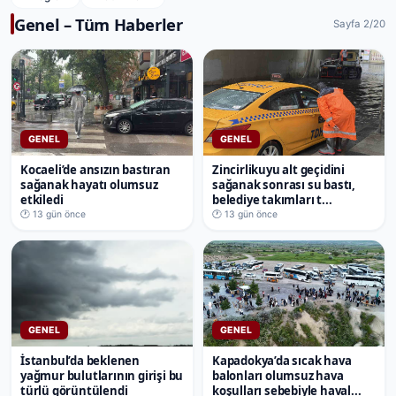
Genel – Tüm Haberler
Sayfa 2/20
GENEL
GENEL
Kocaeli’de ansızın bastıran
Zincirlikuyu alt geçidini
sağanak hayatı olumsuz
sağanak sonrası su bastı,
etkiledi
belediye takımları t...
🕐 13 gün önce
🕐 13 gün önce
GENEL
GENEL
İstanbul’da beklenen
Kapadokya’da sıcak hava
yağmur bulutlarının girişi bu
balonları olumsuz hava
türlü görüntülendi
koşulları sebebiyle haval...