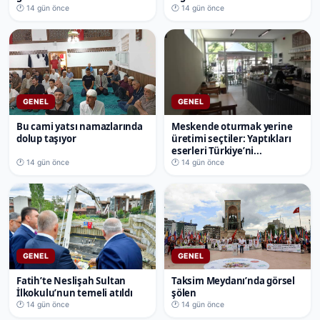
🕐 14 gün önce
🕐 14 gün önce
GENEL
GENEL
Bu cami yatsı namazlarında
Meskende oturmak yerine
dolup taşıyor
üretimi seçtiler: Yaptıkları
eserleri Türkiye’ni...
🕐 14 gün önce
🕐 14 gün önce
GENEL
GENEL
Fatih’te Neslişah Sultan
Taksim Meydanı’nda görsel
İlkokulu’nun temeli atıldı
şölen
🕐 14 gün önce
🕐 14 gün önce