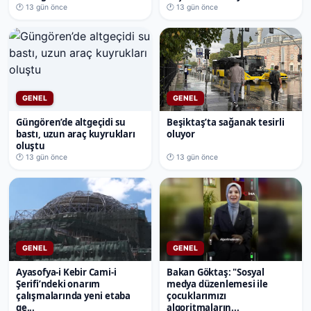
🕐 13 gün önce
🕐 13 gün önce
GENEL
GENEL
Güngören’de altgeçidi su
Beşiktaş’ta sağanak tesirli
bastı, uzun araç kuyrukları
oluyor
oluştu
🕐 13 gün önce
🕐 13 gün önce
GENEL
GENEL
Ayasofya-i Kebir Cami-i
Bakan Göktaş: "Sosyal
Şerifi’ndeki onarım
medya düzenlemesi ile
çalışmalarında yeni etaba
çocuklarımızı
ge...
algoritmaların...