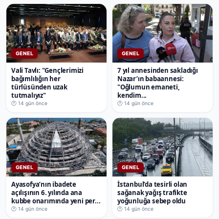
GENEL
GENEL
Vali Tavlı: "Gençlerimizi
7 yıl annesinden sakladığı
bağımlılığın her
Nazar’ın babaannesi:
türlüsünden uzak
"Oğlumun emaneti,
tutmalıyız"
kendim...
🕐 14 gün önce
🕐 14 gün önce
GENEL
GENEL
Ayasofya’nın ibadete
İstanbul’da tesirli olan
açılışının 6. yılında ana
sağanak yağış trafikte
kubbe onarımında yeni per...
yoğunluğa sebep oldu
🕐 14 gün önce
🕐 14 gün önce