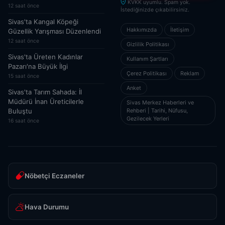
KVKK uyumlu. Spam yok.
12 saat önce
İstediğinizde çıkabilirsiniz.
Sivas'ta Kangal Köpeği
Hakkımızda
İletişim
Güzellik Yarışması Düzenlendi
12 saat önce
Gizlilik Politikası
Sivas'ta Üreten Kadınlar
Kullanım Şartları
Pazarı'na Büyük İlgi
Çerez Politikası
Reklam
15 saat önce
Anket
Sivas'ta Tarım Sahada: İl
Müdürü İnan Üreticilerle
Sivas Merkez Haberleri ve
Rehberi | Tarihi, Nüfusu,
Buluştu
Gezilecek Yerleri
16 saat önce
Nöbetçi Eczaneler
Hava Durumu