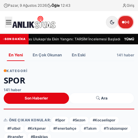
Pazar, 9 Ağustos 2026
Öğle
12:43
Giriş
Sivas Ulukapı'da Ekin Yangını: TARSİM İncelemesi Başladı
Siva
TÜMÜ
SON DAKİKA
141 haber
En Yeni
En Çok Okunan
En Eski
KATEGORI
SPOR
141 haber
Son Haberler
Ara
ÖNE ÇIKAN KONULAR:
#Spor
#Sezon
#Kocaelispor
#Futbol
#Kırkpınar
#Fenerbahçe
#Takım
#Trabzonspor
#transfer
#Beşiktaş