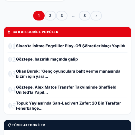
1
2
3
…
8
›
BU KATEGORIDE POPÜLER
01
Sivas'ta İşitme Engelliler Play-Off Şöhretler Maçı Yapıldı
02
Göztepe, hazırlık maçında galip
03
Okan Buruk: "Genç oyunculara baht verme manasında
bizim için yara...
04
Göztepe, Alex Matos Transfer Takviminde Sheffield
United'la Yapıl...
05
Topuk Yaylası'nda Sarı-Lacivert Zafer: 20 Bin Taraftar
Fenerbahçe...
📋 TÜM KATEGORILER