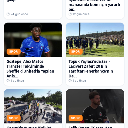
manasında bizim için yararlı
bir...
🕐 24 gün önce
🕐 12 gün önce
SPOR
SPOR
Göztepe, Alex Matos
Topuk Yaylası'nda Sarı-
Transfer Takviminde
Lacivert Zafer: 20 Bin
Sheffield United'la Yapılan
Taraftar Fenerbahçe'nin
Anla...
De...
🕐 1 ay önce
🕐 1 ay önce
SPOR
SPOR
Konya'da Avrupa Bisiklet
Salih Özcan: "Gerçekten