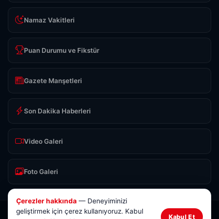
Namaz Vakitleri
Puan Durumu ve Fikstür
Gazete Manşetleri
Son Dakika Haberleri
Video Galeri
Foto Galeri
Çerezler hakkında
— Deneyiminizi
geliştirmek için çerez kullanıyoruz. Kabul
© 2026 Anlık Sivas Haber. Tüm hakları saklıdır.
Tasarım & Yazılım:
Brokod
Kabul Et