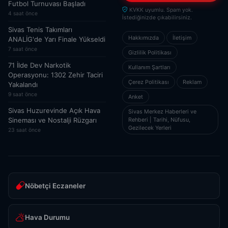
Futbol Turnuvası Başladı
KVKK uyumlu. Spam yok.
4 saat önce
İstediğinizde çıkabilirsiniz.
Sivas Tenis Takımları
Hakkımızda
İletişim
ANALİG'de Yarı Finale Yükseldi
7 saat önce
Gizlilik Politikası
71 İlde Dev Narkotik
Kullanım Şartları
Operasyonu: 1302 Zehir Taciri
Çerez Politikası
Reklam
Yakalandı
9 saat önce
Anket
Sivas Huzurevinde Açık Hava
Sivas Merkez Haberleri ve
Rehberi | Tarihi, Nüfusu,
Sineması ve Nostalji Rüzgarı
Gezilecek Yerleri
23 saat önce
Nöbetçi Eczaneler
Hava Durumu