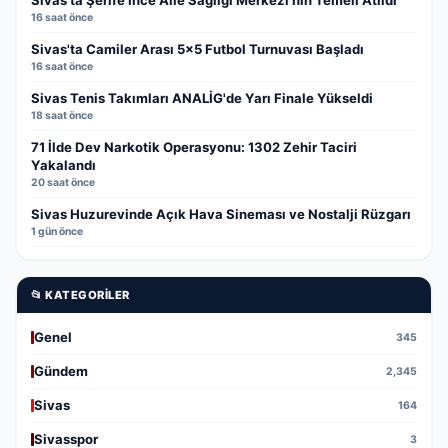
Sivas'ta Şerife İnce Aile Sağlığı Merkezi'nin Temeli Atıldı
16 saat önce
Sivas'ta Camiler Arası 5x5 Futbol Turnuvası Başladı
16 saat önce
Sivas Tenis Takımları ANALİG'de Yarı Finale Yükseldi
18 saat önce
71 İlde Dev Narkotik Operasyonu: 1302 Zehir Taciri
Yakalandı
20 saat önce
Sivas Huzurevinde Açık Hava Sineması ve Nostalji Rüzgarı
1 gün önce
📂 KATEGORILER
Genel
345
Gündem
2,345
Sivas
164
Sivasspor
3