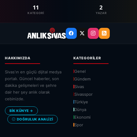
11
2
KATEGORI
YAZAR
HAKKIMIZDA
KATEGORILER
Genel
Sivas'ın en güçlü dijital medya
portalı. Güncel haberler, son
Gündem
dakika gelişmeleri ve şehre
Sivas
dair her şey anlık olarak
Sivasspor
cebinizde.
Türkiye
Dünya
BİK KÜNYE →
Ekonomi
DOĞRULUK ANALIZI
Spor