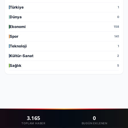
Türkiye
1
Dünya
0
Ekonomi
158
Spor
141
Teknoloji
1
Kültür-Sanat
2
Sağlık
5
3.165
0
TOPLAM HABER
BUGÜN EKLENEN