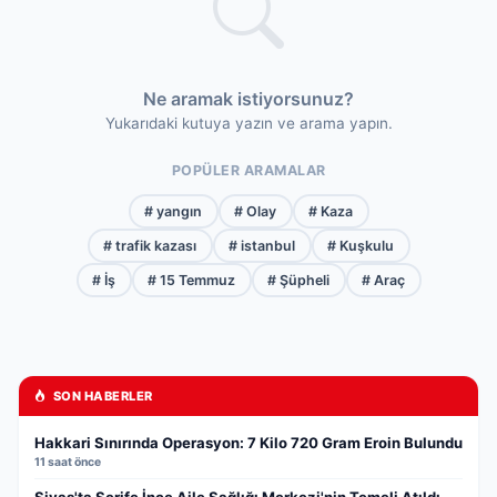
Ne aramak istiyorsunuz?
Yukarıdaki kutuya yazın ve arama yapın.
POPÜLER ARAMALAR
# yangın
# Olay
# Kaza
# trafik kazası
# istanbul
# Kuşkulu
# İş
# 15 Temmuz
# Şüpheli
# Araç
SON HABERLER
Hakkari Sınırında Operasyon: 7 Kilo 720 Gram Eroin Bulundu
11 saat önce