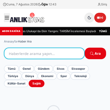
Cuma, 7 Ağustos 2026
Öğle
12:43
Giriş
Sivas Ulukapı'da Ekin Yangını: TARSİM İncelemesi Başladı
Siva
TÜMÜ
SON DAKİKA
Anasayfa
›
Haber Ara
Ara
Tümü
Genel
Gündem
Sivas
Sivasspor
Türkiye
Dünya
Ekonomi
Spor
Teknoloji
Kültür-Sanat
Sağlık