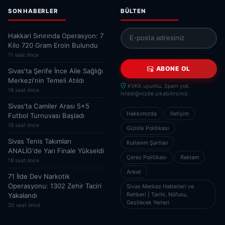
SON HABERLER
BÜLTEN
Hakkari Sınırında Operasyon: 7
Kilo 720 Gram Eroin Bulundu
11 saat önce
ABONE OL
Sivas'ta Şerife İnce Aile Sağlığı
Merkezi'nin Temeli Atıldı
KVKK uyumlu. Spam yok.
16 saat önce
İstediğinizde çıkabilirsiniz.
Sivas'ta Camiler Arası 5x5
Hakkımızda
İletişim
Futbol Turnuvası Başladı
16 saat önce
Gizlilik Politikası
Sivas Tenis Takımları
Kullanım Şartları
ANALİG'de Yarı Finale Yükseldi
Çerez Politikası
Reklam
18 saat önce
Anket
71 İlde Dev Narkotik
Operasyonu: 1302 Zehir Taciri
Sivas Merkez Haberleri ve
Rehberi | Tarihi, Nüfusu,
Yakalandı
Gezilecek Yerleri
20 saat önce