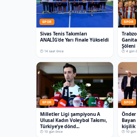
Kaan Kaçmaz
🕐 12 saat önce
SPOR
SPOR
Sivas Tenis Takımları
Trabzo
ANALİG'de Yarı Finale Yükseldi
Ganit
Şöleni
🕐 14 saat önce
🕐 4 gün 
SPOR
SPOR
Milletler Ligi şampiyonu A
Önder 
Ulusal Kadın Voleybol Takımı,
Bayan 
Türkiye’ye dönd...
kişilik
🕐 10 gün önce
🕐 10 gün