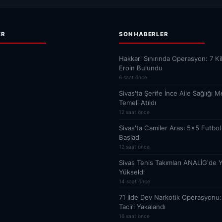
ER
SON HABERLER
Hakkari Sınırında Operasyon: 7 K
Eroin Bulundu
6 saat önce
Sivas'ta Şerife İnce Aile Sağlığı M
Temeli Atıldı
12 saat önce
Sivas'ta Camiler Arası 5x5 Futbol
Başladı
12 saat önce
Sivas Tenis Takımları ANALİG'de Y
Yükseldi
14 saat önce
71 İlde Dev Narkotik Operasyonu:
Taciri Yakalandı
16 saat önce