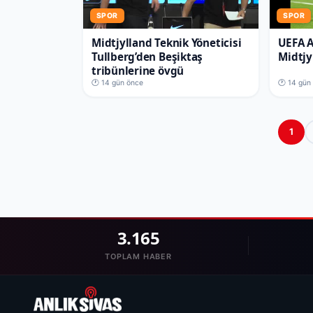
SPOR
SPOR
Midtjylland Teknik Yöneticisi
UEFA A
Tullberg’den Beşiktaş
Midtjy
tribünlerine övgü
🕐 14 gün önce
🕐 14 gün
1
3.165
TOPLAM HABER