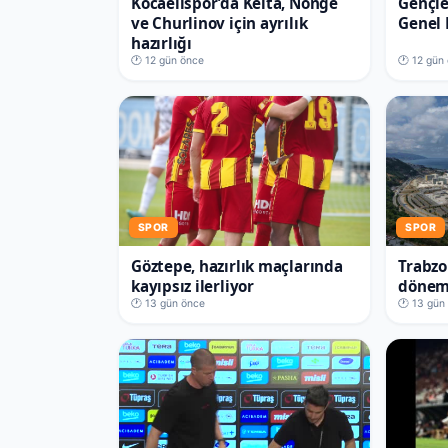
Kocaelispor’da Keita, Nonge
Gençle
ve Churlinov için ayrılık
Genel 
hazırlığı
🕐 12 gün önce
🕐 12 gün
SPOR
SPOR
Göztepe, hazırlık maçlarında
Trabzo
kayıpsız ilerliyor
döneme
🕐 13 gün önce
🕐 13 gün