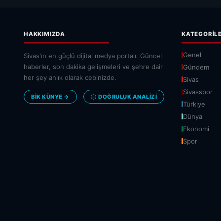
HAKKIMIZDA
KATEGORIL
Genel
Sivas'ın en güçlü dijital medya portalı. Güncel
haberler, son dakika gelişmeleri ve şehre dair
Gündem
her şey anlık olarak cebinizde.
Sivas
Sivasspor
BİK KÜNYE →
DOĞRULUK ANALIZI
Türkiye
Dünya
Ekonomi
Spor