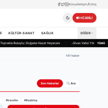
Künye
İletişim
Giriş
CANLI
I
KÜLTÜR-SANAT
SAĞLIK
DİĞER
 Toprakla Buluştu: Doğada Hasat Heyecanı
Sivas Valisi Yılmaz Şimşe
TÜMÜ
141 haber
Son Haberler
Ara
r
#transfer
#Beşiktaş