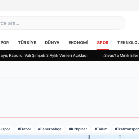
SPOR
TÜRKIYE
DÜNYA
EKONOMI
SPOR
TEKNOLOJ
iş Raporu: Vali Şimşek 3 Aylık Verileri Açıkladı
Sivas'ta Minik Eller
lispor
#Futbol
#Fenerbahçe
#Kırkpınar
#Takım
#Trabzonspo