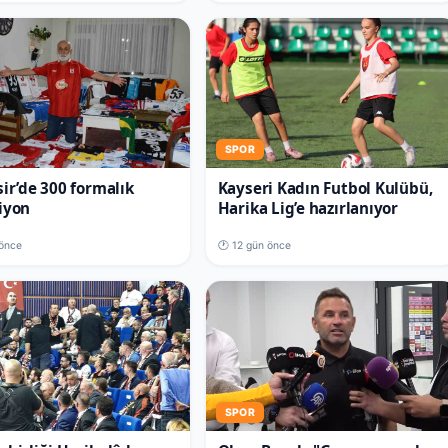
SPOR
sir’de 300 formalık
Kayseri Kadın Futbol Kulübü,
iyon
Harika Lig’e hazırlanıyor
 önce
🕐 12 gün önce
SPOR