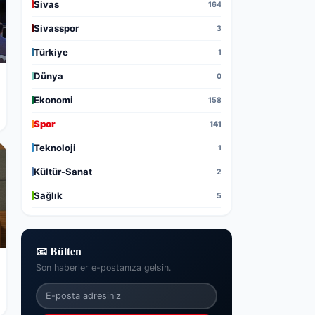
Sivas
164
Sivasspor
3
Türkiye
1
Dünya
0
Ekonomi
158
Spor
141
Teknoloji
1
Kültür-Sanat
2
Sağlık
5
📧 Bülten
Son haberler e-postanıza gelsin.