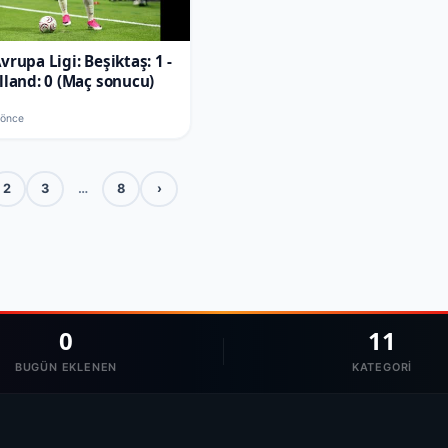
vrupa Ligi: Beşiktaş: 1 -
lland: 0 (Maç sonucu)
 önce
2
3
…
8
›
0
11
BUGÜN EKLENEN
KATEGORI