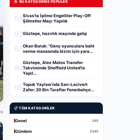
BU KATEGORIDE POPÜLER
01
Sivas'ta İşitme Engelliler Play-Off
Şöhretler Maçı Yapıldı
02
Göztepe, hazırlık maçında galip
03
Okan Buruk: "Genç oyunculara baht
verme manasında bizim için yara...
Göztepe, Alex Matos Transfer
04
Takviminde Sheffield United'la
Yapıl...
05
Topuk Yaylası'nda Sarı-Lacivert
Zafer: 20 Bin Taraftar Fenerbahçe...
📋 TÜM KATEGORILER
/8
Genel
345
Gündem
2345