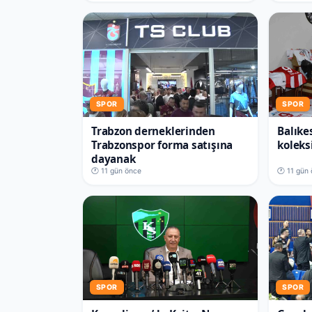
SPOR
SPOR
Trabzon derneklerinden
Balıke
Trabzonspor forma satışına
koleks
dayanak
🕐 11 gün önce
🕐 11 gün
SPOR
SPOR