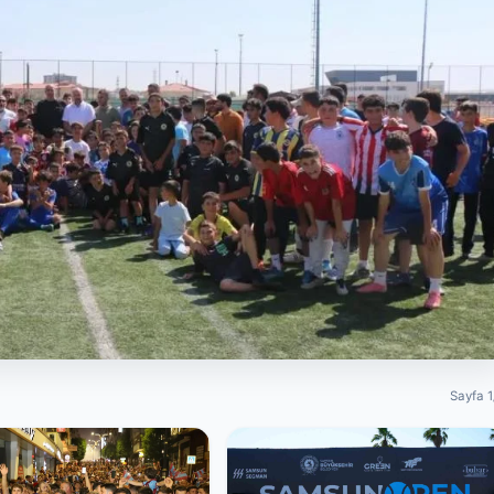
Sayfa 1
5 Futbol Turnuvası Başladı
ü iş birliğiyle düzenlenen Camiler Arası 5x5 Futbol Turnuvası, 350
dı.