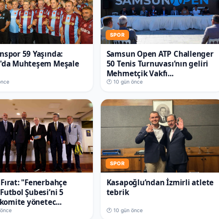
SPOR
nspor 59 Yaşında:
Samsun Open ATP Challenger
a'da Muhteşem Meşale
50 Tenis Turnuvası’nın geliri
Mehmetçik Vakfı...
önce
🕐 10 gün önce
SPOR
Fırat: "Fenerbahçe
Kasapoğlu’ndan İzmirli atlete
Futbol Şubesi’ni 5
tebrik
 komite yönetec...
 önce
🕐 10 gün önce