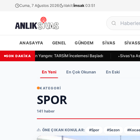
Cuma, 7 Ağustos 2026
Vakit:
İmsak
03:51
ANASAYFA
GENEL
GÜNDEM
SIVAS
SIVAS
vas Ulukapı'da Ekin Yangını: TARSİM İncelemesi Başladı
Sivas'ta Asay
SON DAKİKA
En Yeni
En Çok Okunan
En Eski
KATEGORI
SPOR
141 haber
ÖNE ÇIKAN KONULAR:
#Spor
#Sezon
#Kocae