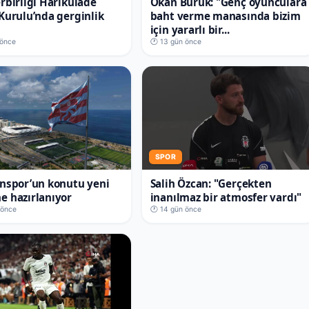
rbirliği Harikulâde
Okan Buruk: "Genç oyunculara
Kurulu’nda gerginlik
baht verme manasında bizim
için yararlı bir...
 önce
🕐 13 gün önce
SPOR
nspor’un konutu yeni
Salih Özcan: "Gerçekten
 hazırlanıyor
inanılmaz bir atmosfer vardı"
 önce
🕐 14 gün önce