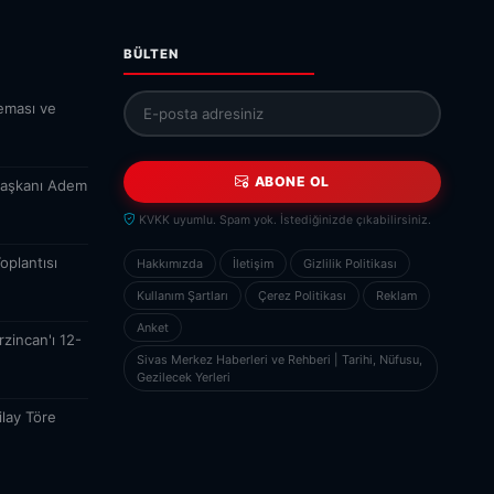
BÜLTEN
eması ve
ABONE OL
Başkanı Adem
KVKK uyumlu. Spam yok. İstediğinizde çıkabilirsiniz.
oplantısı
Hakkımızda
İletişim
Gizlilik Politikası
Kullanım Şartları
Çerez Politikası
Reklam
Anket
zincan'ı 12-
Sivas Merkez Haberleri ve Rehberi | Tarihi, Nüfusu,
Gezilecek Yerleri
ilay Töre