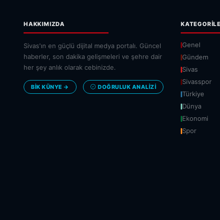
HAKKIMIZDA
KATEGORIL
Genel
Sivas'ın en güçlü dijital medya portalı. Güncel
haberler, son dakika gelişmeleri ve şehre dair
Gündem
her şey anlık olarak cebinizde.
Sivas
Sivasspor
BİK KÜNYE →
DOĞRULUK ANALIZI
Türkiye
Dünya
Ekonomi
Spor