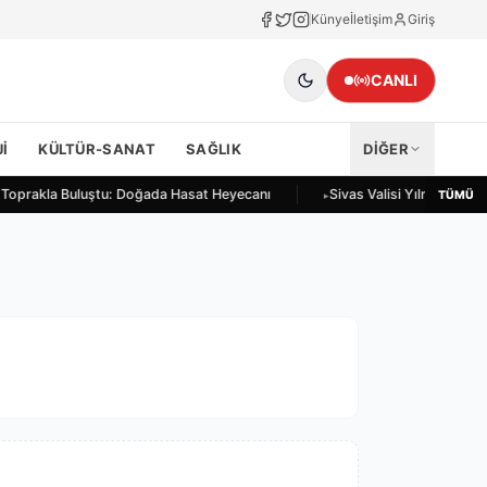
Künye
İletişim
Giriş
CANLI
I
KÜLTÜR-SANAT
SAĞLIK
DİĞER
r Toprakla Buluştu: Doğada Hasat Heyecanı
Sivas Valisi Yılmaz Şimş
TÜMÜ