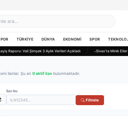
SPOR
TÜRKIYE
DÜNYA
EKONOMI
SPOR
TEKNOLOJ
ayiş Raporu: Vali Şimşek 3 Aylık Verileri Açıkladı
Sivas'ta Minik Elle
smi ilanlar. Şu an
0 aktif ilan
bulunmaktadır.
İlan No
Filtrele