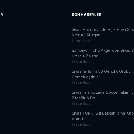
ER
SON HABERLER
Sivas Huzurevinde Açık Hava Sin
Nostalji Rüzgarı
11 saat önce
Şampiyon Taha Akgül'den Sivas 
Uzun'a Ziyaret
15 saat önce
Sivas'ta Tarım 58 Gençlik Grubu T
Gerçekleştirildi
15 saat önce
Sivas İhramcızade Bocce Takımı Er
7 Mağlup Etti
16 saat önce
Sivas TÜRK-İŞ İl Başkanlığına Kub
Atandı
19 saat önce