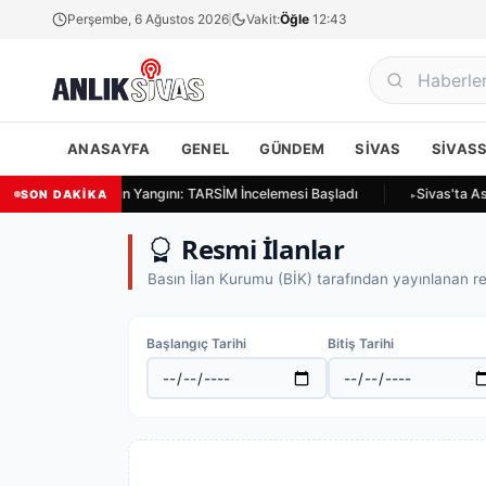
Perşembe, 6 Ağustos 2026
Vakit:
Öğle
12:43
ANASAYFA
GENEL
GÜNDEM
SIVAS
SIVAS
ivas Ulukapı'da Ekin Yangını: TARSİM İncelemesi Başladı
Sivas'ta As
SON DAKİKA
Resmi İlanlar
Basın İlan Kurumu (BİK) tarafından yayınlanan re
Başlangıç Tarihi
Bitiş Tarihi