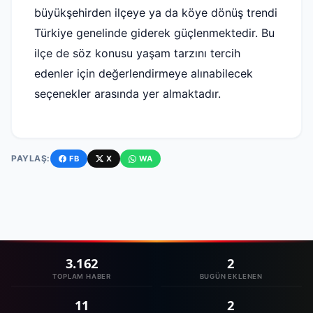
büyükşehirden ilçeye ya da köye dönüş trendi
Türkiye genelinde giderek güçlenmektedir. Bu
ilçe de söz konusu yaşam tarzını tercih
edenler için değerlendirmeye alınabilecek
seçenekler arasında yer almaktadır.
PAYLAŞ:
FB
X
WA
3.162
2
TOPLAM HABER
BUGÜN EKLENEN
11
2