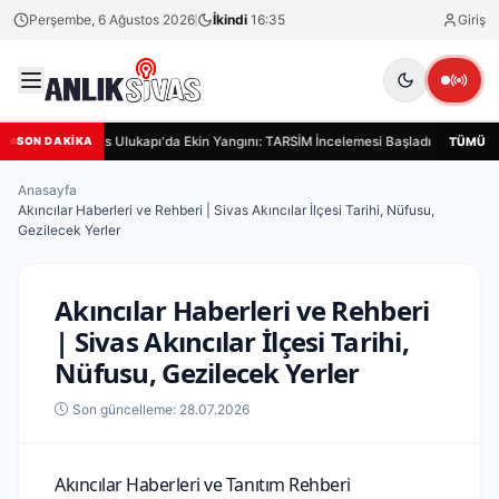
Perşembe, 6 Ağustos 2026
İkindi
16:35
Giriş
Sivas Ulukapı'da Ekin Yangını: TARSİM İncelemesi Başladı
Sivas
TÜMÜ
SON DAKİKA
Anasayfa
›
Akıncılar Haberleri ve Rehberi | Sivas Akıncılar İlçesi Tarihi, Nüfusu,
Gezilecek Yerler
Akıncılar Haberleri ve Rehberi
| Sivas Akıncılar İlçesi Tarihi,
Nüfusu, Gezilecek Yerler
Son güncelleme: 28.07.2026
Akıncılar Haberleri ve Tanıtım Rehberi