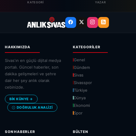
KATEGORI
YAZAR
HAKKIMIZDA
KATEGORILER
Genel
Sivas'ın en güçlü dijital medya
portalı. Güncel haberler, son
Gündem
dakika gelişmeleri ve şehre
Sivas
dair her şey anlık olarak
Sivasspor
cebinizde.
Türkiye
Dünya
BİK KÜNYE →
Ekonomi
DOĞRULUK ANALIZI
Spor
SON HABERLER
BÜLTEN