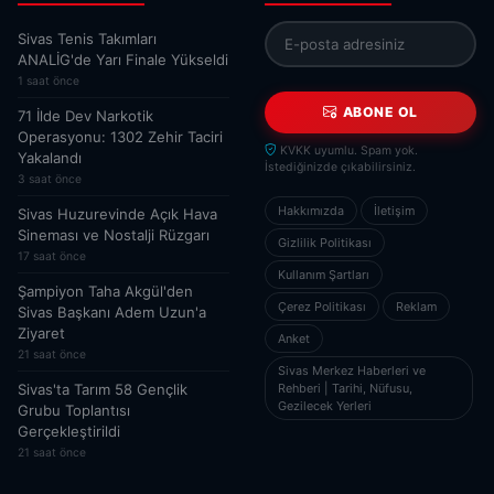
Sivas Tenis Takımları
ANALİG'de Yarı Finale Yükseldi
1 saat önce
ABONE OL
71 İlde Dev Narkotik
Operasyonu: 1302 Zehir Taciri
KVKK uyumlu. Spam yok.
Yakalandı
İstediğinizde çıkabilirsiniz.
3 saat önce
Hakkımızda
İletişim
Sivas Huzurevinde Açık Hava
Sineması ve Nostalji Rüzgarı
Gizlilik Politikası
17 saat önce
Kullanım Şartları
Şampiyon Taha Akgül'den
Çerez Politikası
Reklam
Sivas Başkanı Adem Uzun'a
Ziyaret
Anket
21 saat önce
Sivas Merkez Haberleri ve
Rehberi | Tarihi, Nüfusu,
Sivas'ta Tarım 58 Gençlik
Gezilecek Yerleri
Grubu Toplantısı
Gerçekleştirildi
21 saat önce