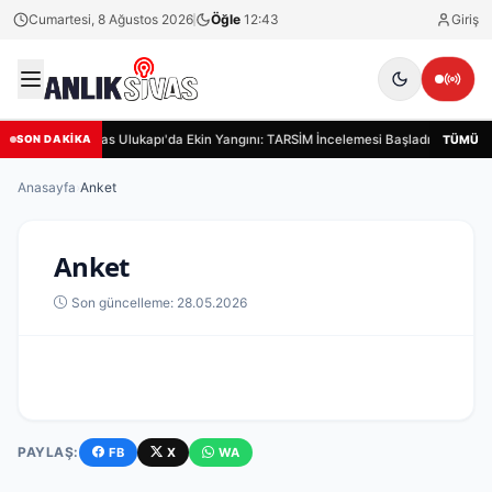
Cumartesi, 8 Ağustos 2026
Öğle
12:43
Giriş
Sivas Ulukapı'da Ekin Yangını: TARSİM İncelemesi Başladı
Siva
TÜMÜ
SON DAKİKA
Anasayfa
›
Anket
Anket
Son güncelleme: 28.05.2026
PAYLAŞ:
FB
X
WA