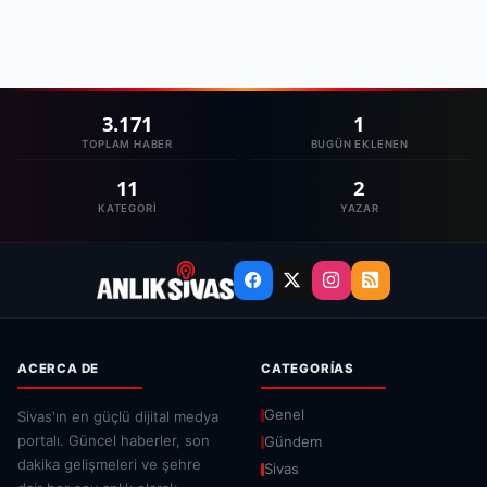
3.171
1
TOPLAM HABER
BUGÜN EKLENEN
11
2
KATEGORI
YAZAR
ACERCA DE
CATEGORÍAS
Genel
Sivas'ın en güçlü dijital medya
portalı. Güncel haberler, son
Gündem
dakika gelişmeleri ve şehre
Sivas