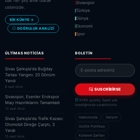
dair her şey anlık olarak
Sivasspor
cebinizde.
Türkiye
Dünya
BİK KÜNYE →
Ekonomi
DOĞRULUK ANALIZI
Spor
ÚLTIMAS NOTICIAS
BOLETÍN
Sivas Şarkışla'da Buğday
Tarlası Yangını: 20 Dönüm
Yandı
8 saat önce
SUSCRIBIRSE
Sivasspor, Esenler Erokspor
KVKK uyumlu. Spam yok.
Maçı Hazırlıklarını Tamamladı
İstediğinizde çıkabilirsiniz.
13 saat önce
Hakkımızda
İletişim
Sivas Şarkışla'da Trafik Kazası:
Otomobil Direğe Çarptı, 3
Gizlilik Politikası
Yaralı
Kullanım Şartları
15 saat önce