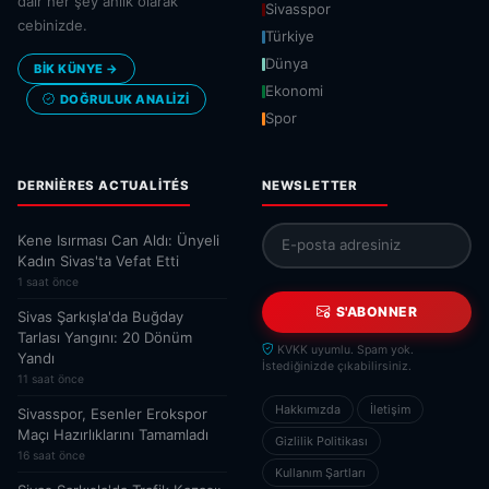
dair her şey anlık olarak
Sivasspor
cebinizde.
Türkiye
Dünya
BİK KÜNYE →
Ekonomi
DOĞRULUK ANALIZI
Spor
DERNIÈRES ACTUALITÉS
NEWSLETTER
Kene Isırması Can Aldı: Ünyeli
Kadın Sivas'ta Vefat Etti
1 saat önce
S'ABONNER
Sivas Şarkışla'da Buğday
Tarlası Yangını: 20 Dönüm
KVKK uyumlu. Spam yok.
Yandı
İstediğinizde çıkabilirsiniz.
11 saat önce
Hakkımızda
İletişim
Sivasspor, Esenler Erokspor
Maçı Hazırlıklarını Tamamladı
Gizlilik Politikası
16 saat önce
Kullanım Şartları