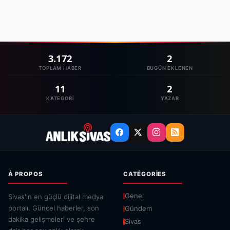
3.172
2
TOPLAM HABER
BUGÜN EKLENEN
11
2
KATEGORI
YAZAR
À PROPOS
CATÉGORIES
Genel
Sivas'ın en güçlü dijital medya
portalı. Güncel haberler, son
Gündem
dakika gelişmeleri ve şehre
Sivas