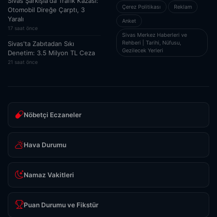
Sivas Şarkışla'da Trafik Kazası:
Çerez Politikası
Reklam
Otomobil Direğe Çarptı, 3
Yaralı
Anket
17 saat önce
Sivas Merkez Haberleri ve
Rehberi | Tarihi, Nüfusu,
Sivas'ta Zabıtadan Sıkı
Gezilecek Yerleri
Denetim: 3.5 Milyon TL Ceza
21 saat önce
Nöbetçi Eczaneler
Hava Durumu
Namaz Vakitleri
Puan Durumu ve Fikstür