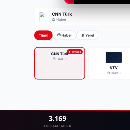
CNN Türk
📺 Haber
Tümü
📺 Haber
📡 Yerel
CNN Türk
📺
📺 HABER
NTV
📺 HABER
3.169
TOPLAM HABER