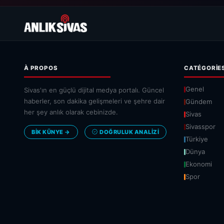
À PROPOS
CATÉGORIE
Genel
Sivas'ın en güçlü dijital medya portalı. Güncel
haberler, son dakika gelişmeleri ve şehre dair
Gündem
her şey anlık olarak cebinizde.
Sivas
Sivasspor
BİK KÜNYE →
DOĞRULUK ANALIZI
Türkiye
Dünya
Ekonomi
Spor