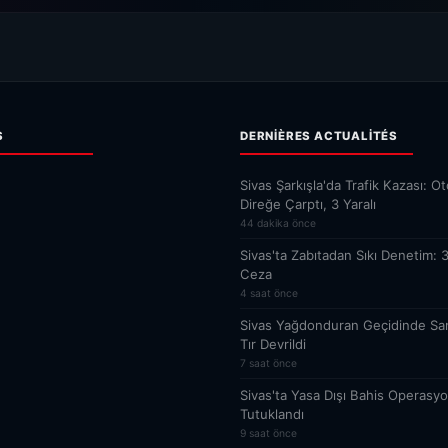
S
DERNIÈRES ACTUALITÉS
Sivas Şarkışla'da Trafik Kazası: O
Direğe Çarptı, 3 Yaralı
44 dakika önce
Sivas'ta Zabıtadan Sıkı Denetim: 
Ceza
4 saat önce
Sivas Yağdonduran Geçidinde Sa
Tır Devrildi
7 saat önce
Sivas'ta Yasa Dışı Bahis Operasyo
Tutuklandı
9 saat önce