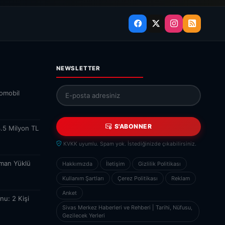
NEWSLETTER
tomobil
S'ABONNER
3.5 Milyon TL
KVKK uyumlu. Spam yok. İstediğinizde çıkabilirsiniz.
man Yüklü
Hakkımızda
İletişim
Gizlilik Politikası
Kullanım Şartları
Çerez Politikası
Reklam
Anket
nu: 2 Kişi
Sivas Merkez Haberleri ve Rehberi | Tarihi, Nüfusu,
Gezilecek Yerleri