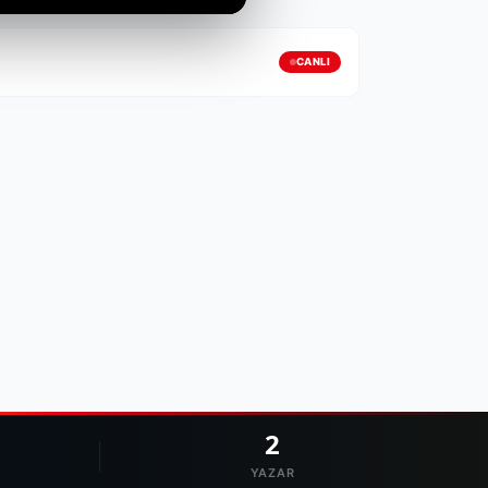
CANLI
2
YAZAR