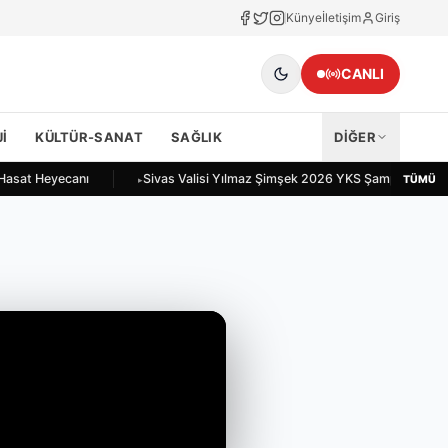
Künye
İletişim
Giriş
CANLI
I
KÜLTÜR-SANAT
SAĞLIK
DİĞER
 Hasat Heyecanı
Sivas Valisi Yılmaz Şimşek 2026 YKS Şampiyonlarını 
TÜMÜ