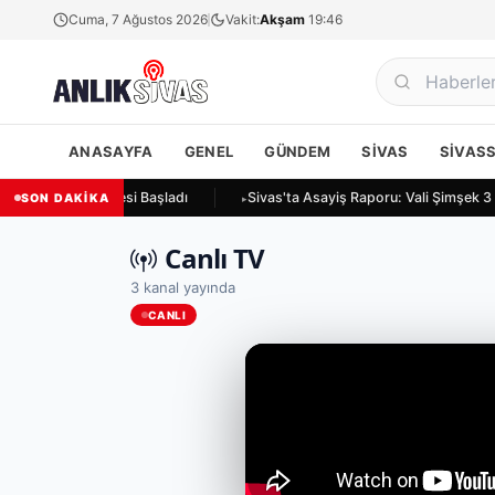
Cuma, 7 Ağustos 2026
Vakit:
Akşam
19:46
ANASAYFA
GENEL
GÜNDEM
SIVAS
SIVAS
ı: TARSİM İncelemesi Başladı
Sivas'ta Asayiş Raporu: Vali Şimşek 3 Ay
SON DAKİKA
Canlı TV
3 kanal yayında
CANLI