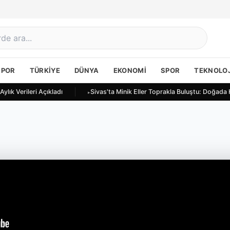
SPOR
TÜRKIYE
DÜNYA
EKONOMI
SPOR
TEKNOLOJ
lık Verileri Açıkladı
Sivas'ta Minik Eller Toprakla Buluştu: Doğada