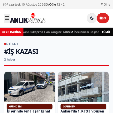
Pazartesi, 10 Ağustos 2026
Öğle
12:42
Giriş
Sivas Ulukapı'da Ekin Yangını: TARSİM İncelemesi Başladı
Siv
TÜMÜ
SON DAKİKA
ETIKET
#İŞ KAZASI
2 haber
GÜNDEM
GÜNDEM
İş Yerinde Fenalaşan Esnaf
Ankara’da 1. Kattan Düşen