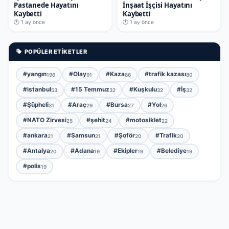
Pastanede Hayatını
İnşaat İşçisi Hayatını
Kaybetti
Kaybetti
🕐 1 ay önce
🕐 1 ay önce
POPÜLER ETIKETLER
#yangın
#Olay
#Kaza
#trafik kazası
196
91
86
80
#istanbul
#15 Temmuz
#Kuşkulu
#İş
53
32
32
32
#Şüpheli
#Araç
#Bursa
#Yol
31
29
27
26
#NATO Zirvesi
#şehit
#motosiklet
25
24
22
#ankara
#Samsun
#Şoför
#Trafik
21
21
20
20
#Antalya
#Adana
#Ekipler
#Belediye
20
19
19
19
#polis
19