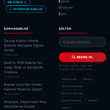
Dünya
BİK KÜNYE →
Ekonomi
DOĞRULUK ANALIZI
Spor
SON HABERLER
BÜLTEN
Zara'da Kadına Yönelik
Şiddetle Mücadele Eğitimi
Verildi
1 saat önce
ABONE OL
Sivas'ta 1058 Kadınla Dev
KVKK uyumlu. Spam yok.
Halay: Birlik ve Beraberlik
İstediğinizde çıkabilirsiniz.
Coşkusu
14 saat önce
Hakkımızda
İletişim
Başkan Uzun'dan Üreten
Gizlilik Politikası
Kadınlar Pazarı'na Ziyaret
Kullanım Şartları
18 saat önce
Çerez Politikası
Reklam
Sivasspor, Kayserispor Maçı
Hazırlıklarına Başladı
Anket