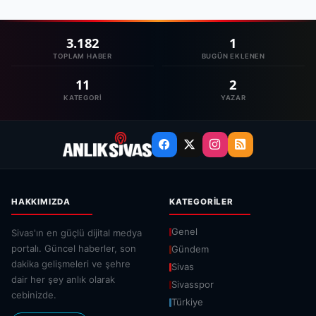
3.182
1
TOPLAM HABER
BUGÜN EKLENEN
11
2
KATEGORI
YAZAR
HAKKIMIZDA
KATEGORILER
Genel
Sivas'ın en güçlü dijital medya
portalı. Güncel haberler, son
Gündem
dakika gelişmeleri ve şehre
Sivas
dair her şey anlık olarak
Sivasspor
cebinizde.
Türkiye