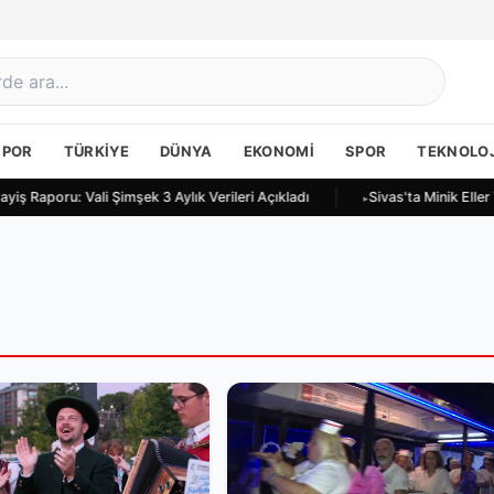
SPOR
TÜRKIYE
DÜNYA
EKONOMI
SPOR
TEKNOLOJ
iş Raporu: Vali Şimşek 3 Aylık Verileri Açıkladı
Sivas'ta Minik Eller