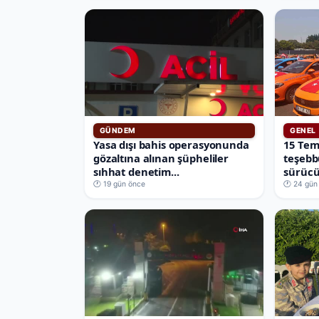
GÜNDEM
GENEL
Yasa dışı bahis operasyonunda
15 Te
gözaltına alınan şüpheliler
teşebb
sıhhat denetim...
sürücü
🕐 19 gün önce
🕐 24 gün