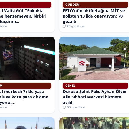
GÜNDEM
l Valisi Gül: "Sokakta
FETÖ’nün aktüel ağına MİT ve
ine benzemeyen, birbiri
polisten 13 ilde operasyon: 78
düşünm...
gözaltı
 önce
🕐 26 gün önce
EM
GENEL
l merkezli 7 ilde yasa
Durusu Şehit Polis Ayhan Ölçer
ahis ve kara para aklama
Aile Sıhhati Merkezi hizmete
yonu:...
açıldı
 önce
🕐 30 gün önce