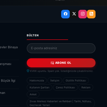
BÜLTEN
evler Binaya
ABONE OL
arışması
KVKK uyumlu. Spam yok. İstediğinizde çıkabilirsiniz.
 Büyük İlgi
Hakkımızda
İletişim
Gizlilik Politikası
Kullanım Şartları
Çerez Politikası
Reklam
İnan
Anket
Sivas Merkez Haberleri ve Rehberi | Tarihi, Nüfusu,
Gezilecek Yerleri