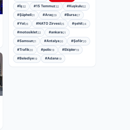
#İş
#15 Temmuz
#Kuşkulu
32
32
32
#Şüpheli
#Araç
#Bursa
31
29
27
#Yol
#NATO Zirvesi
#şehit
26
25
24
#motosiklet
#ankara
22
21
#Samsun
#Antalya
#Şoför
21
20
20
#Trafik
#polis
#Ekipler
20
19
19
#Belediye
#Adana
19
19