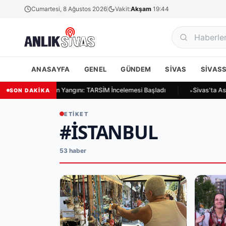
Cumartesi, 8 Ağustos 2026
Vakit:
Akşam
19:44
ANASAYFA
GENEL
GÜNDEM
SIVAS
SIVAS
vas Ulukapı'da Ekin Yangını: TARSİM İncelemesi Başladı
Sivas'ta Asay
SON DAKİKA
ETIKET
#ISTANBUL
53 haber