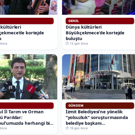
GENEL
kültürleri
Dünya kültürleri
ekmece’de kortejde
Büyükçekmece’de kortejde
u
buluştu
 önce
🕐 13 gün önce
GÜNDEM
ul İl Tarım ve Orman
İzmit Belediyesi’ne yönelik
 Parıldar:
"yolsuzluk" soruşturmasında
bul’umuzda herhangi bi...
belediye başkanı...
 önce
🕐 19 gün önce