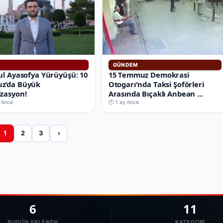
GÜNDEM
ul Ayasofya Yürüyüşü: 10
15 Temmuz Demokrasi
z’da Büyük
Otogarı'nda Taksi Şoförleri
zasyon!
Arasında Bıçaklı Anbean ...
 önce
🕐 1 ay önce
1
2
3
›
6
11
BUGÜN EKLENEN
KATEGORI