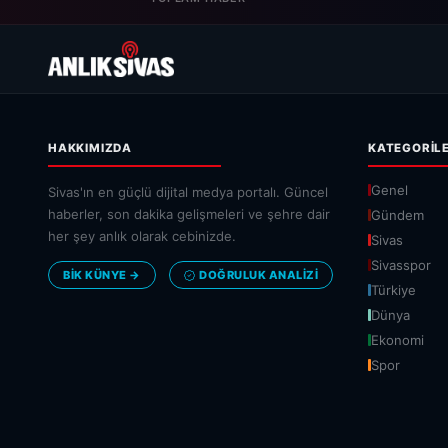
HAKKIMIZDA
KATEGORIL
Genel
Sivas'ın en güçlü dijital medya portalı. Güncel
haberler, son dakika gelişmeleri ve şehre dair
Gündem
her şey anlık olarak cebinizde.
Sivas
Sivasspor
BİK KÜNYE →
DOĞRULUK ANALIZI
Türkiye
Dünya
Ekonomi
Spor