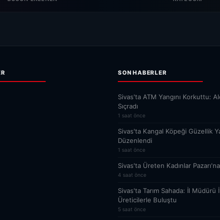
ER
SON HABERLER
Sivas'ta ATM Yangını Korkuttu: Al
Sıçradı
1 saat önce
Sivas'ta Kangal Köpeği Güzellik Y
Düzenlendi
1 saat önce
Sivas'ta Üreten Kadınlar Pazarı'na
4 saat önce
Sivas'ta Tarım Sahada: İl Müdürü 
Üreticilerle Buluştu
5 saat önce