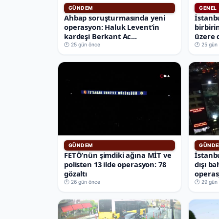
GÜNDEM
GENEL
Ahbap soruşturmasında yeni
İstanbu
operasyon: Haluk Levent’in
birbir
kardeşi Berkant Ac...
üzere 
🕐 25 gün önce
🕐 25 gün
GÜNDEM
GÜND
FETÖ’nün şimdiki ağına MİT ve
İstanbu
polisten 13 ilde operasyon: 78
dışı b
gözaltı
operas
🕐 26 gün önce
🕐 29 gün