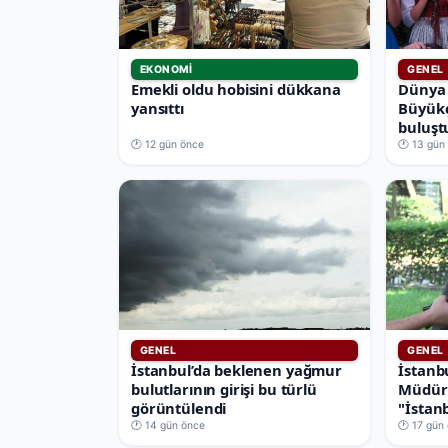
EKONOMI
GENEL
Emekli oldu hobisini dükkana
Dünya 
yansıttı
Büyükç
buluşt
🕐 12 gün önce
🕐 13 gün
GENEL
GENEL
İstanbul’da beklenen yağmur
İstanb
bulutlarının girişi bu türlü
Müdürü
görüntülendi
"İstan
🕐 14 gün önce
🕐 17 gün