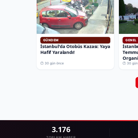
GÜNDEM
GENEL
İstanbul'da Otobüs Kazası: Yaya
İstanb
Hafif Yaralandı!
Temmu
Organi
🕐 30 gün önce
🕐 30 gün
3.176
TOPLAM HABER