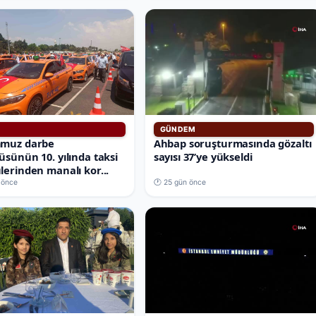
GÜNDEM
mmuz darbe
Ahbap soruşturmasında gözaltı
üsünün 10. yılında taksi
sayısı 37’ye yükseldi
lerinden manalı kor...
 önce
🕐 25 gün önce