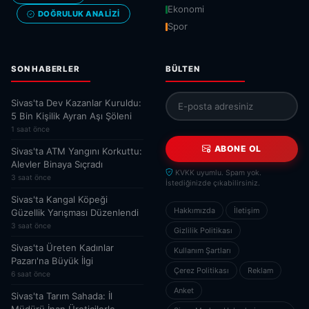
Ekonomi
DOĞRULUK ANALIZI
Spor
SON HABERLER
BÜLTEN
Sivas'ta Dev Kazanlar Kuruldu:
5 Bin Kişilik Ayran Aşı Şöleni
1 saat önce
ABONE OL
Sivas'ta ATM Yangını Korkuttu:
Alevler Binaya Sıçradı
KVKK uyumlu. Spam yok.
3 saat önce
İstediğinizde çıkabilirsiniz.
Sivas'ta Kangal Köpeği
Hakkımızda
İletişim
Güzellik Yarışması Düzenlendi
3 saat önce
Gizlilik Politikası
Sivas'ta Üreten Kadınlar
Kullanım Şartları
Pazarı'na Büyük İlgi
Çerez Politikası
Reklam
6 saat önce
Anket
Sivas'ta Tarım Sahada: İl