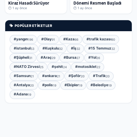
Kiraz Hasadı Sürüyor
Dönemi Resmen Başladı
🕐 1 ay önce
🕐 1 ay önce
POPÜLER ETIKETLER
#yangın
#Olay
#Kaza
#trafik kazası
196
91
86
80
#istanbul
#Kuşkulu
#İş
#15 Temmuz
53
32
32
32
#Şüpheli
#Araç
#Bursa
#Yol
31
29
27
26
#NATO Zirvesi
#şehit
#motosiklet
25
24
22
#Samsun
#ankara
#Şoför
#Trafik
21
21
20
20
#Antalya
#polis
#Ekipler
#Belediye
20
19
19
19
#Adana
19