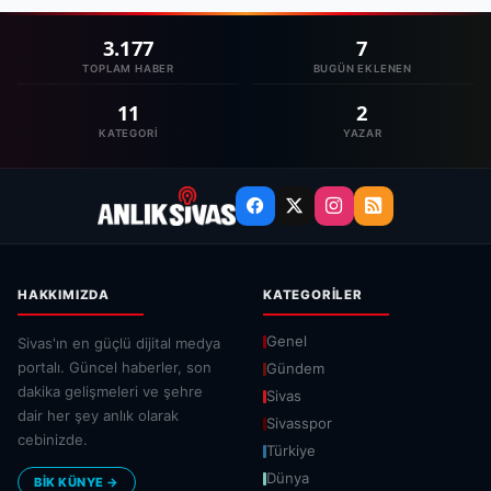
3.177
7
TOPLAM HABER
BUGÜN EKLENEN
11
2
KATEGORI
YAZAR
HAKKIMIZDA
KATEGORILER
Genel
Sivas'ın en güçlü dijital medya
portalı. Güncel haberler, son
Gündem
dakika gelişmeleri ve şehre
Sivas
dair her şey anlık olarak
Sivasspor
cebinizde.
Türkiye
Dünya
BİK KÜNYE →