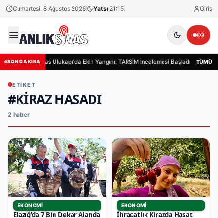
Cumartesi, 8 Ağustos 2026
Yatsı
21:15
Giriş
Sivas Ulukapı'da Ekin Yangını: TARSİM İncelemesi Başladı
Siva
TÜMÜ
SON DAKİKA
ETIKET
#KIRAZ HASADI
2 haber
EKONOMI
EKONOMI
Elazığ’da 7 Bin Dekar Alanda
İhracatlık Kirazda Hasat