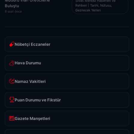
Müdürü İnan Üreticilerle
Sivas Merkez Haberleri ve
Rehberi | Tarihi, Nüfusu,
Buluştu
Gezilecek Yerleri
8 saat önce
Nöbetçi Eczaneler
Hava Durumu
Namaz Vakitleri
Puan Durumu ve Fikstür
Gazete Manşetleri