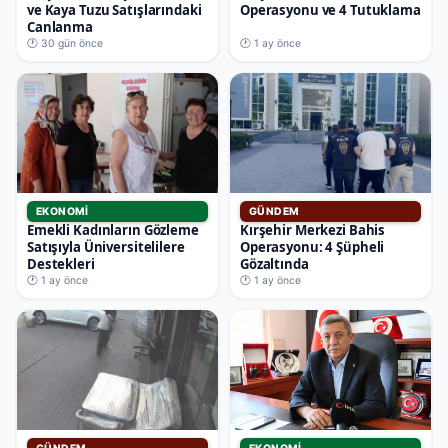
ve Kaya Tuzu Satışlarındaki
Operasyonu ve 4 Tutuklama
Canlanma
🕐 30 gün önce
🕐 1 ay önce
EKONOMI
GÜNDEM
Emekli Kadınların Gözleme
Kırşehir Merkezi Bahis
Satışıyla Üniversitelilere
Operasyonu: 4 Şüpheli
Destekleri
Gözaltında
🕐 1 ay önce
🕐 1 ay önce