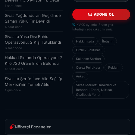
Denetim: 3.5 Milyon TL Ceza
1 saat önce
ABONE OL
Sivas Yağdonduran Geçidinde
Saman Yüklü Tır Devrildi
KVKK uyumlu. Spam yok.
4 saat önce
İstediğinizde çıkabilirsiniz.
Sivas'ta Yasa Dışı Bahis
Hakkımızda
İletişim
Operasyonu: 2 Kişi Tutuklandı
6 saat önce
Gizlilik Politikası
Hakkari Sınırında Operasyon: 7
Kullanım Şartları
Kilo 720 Gram Eroin Bulundu
Çerez Politikası
Reklam
18 saat önce
Anket
Sivas'ta Şerife İnce Aile Sağlığı
Merkezi'nin Temeli Atıldı
Sivas Merkez Haberleri ve
Rehberi | Tarihi, Nüfusu,
1 gün önce
Gezilecek Yerleri
Nöbetçi Eczaneler