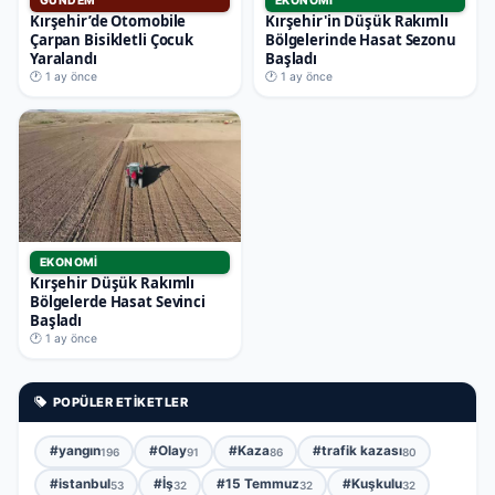
GÜNDEM
EKONOMI
Kırşehir’de Otomobile
Kırşehir'in Düşük Rakımlı
Çarpan Bisikletli Çocuk
Bölgelerinde Hasat Sezonu
Yaralandı
Başladı
🕐 1 ay önce
🕐 1 ay önce
EKONOMI
Kırşehir Düşük Rakımlı
Bölgelerde Hasat Sevinci
Başladı
🕐 1 ay önce
POPÜLER ETIKETLER
#yangın
#Olay
#Kaza
#trafik kazası
196
91
86
80
#istanbul
#İş
#15 Temmuz
#Kuşkulu
53
32
32
32