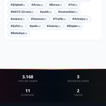
#Şüpheli
#Araç
#Bursa
#Yol
31
29
27
26
#NATO Zirvesi
#şehit
#motosiklet
25
24
22
#ankara
#Samsun
#Trafik
#Antalya
21
21
20
20
#Şoför
#polis
#Adana
#Ekipler
20
19
19
19
#Belediye
19
3.168
3
TOPLAM HABER
BUGÜN EKLENEN
11
2
KATEGORI
YAZAR