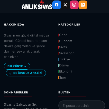
HAKKIMIZDA
KATEGORILER
Genel
Sivas'ın en güçlü dijital medya
portalı. Güncel haberler, son
Gündem
dakika gelişmeleri ve şehre
Sivas
dair her şey anlık olarak
Sivasspor
cebinizde.
Türkiye
Dünya
BİK KÜNYE →
Ekonomi
DOĞRULUK ANALIZI
Spor
SON HABERLER
BÜLTEN
Sivas'ta Zabıtadan Sıkı