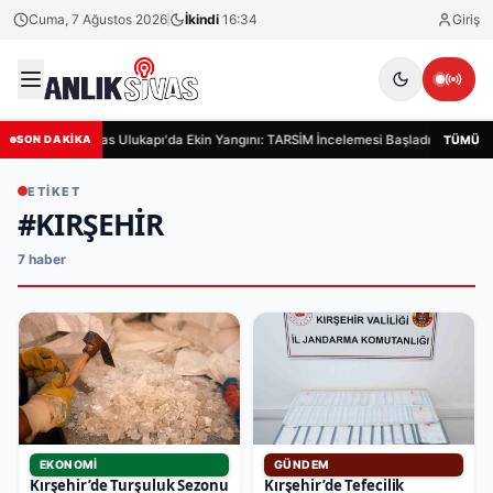
Cuma, 7 Ağustos 2026
İkindi
16:34
Giriş
Sivas Ulukapı'da Ekin Yangını: TARSİM İncelemesi Başladı
Siva
TÜMÜ
SON DAKİKA
ETIKET
#KIRŞEHIR
7 haber
EKONOMI
GÜNDEM
Kırşehir’de Turşuluk Sezonu
Kırşehir’de Tefecilik