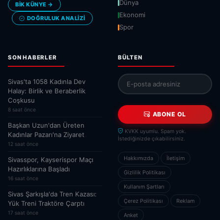
Dünya
BİK KÜNYE →
Ekonomi
DOĞRULUK ANALIZI
Spor
SON HABERLER
BÜLTEN
Sivas'ta 1058 Kadınla Dev
Halay: Birlik ve Beraberlik
Coşkusu
8 saat önce
ABONE OL
Başkan Uzun'dan Üreten
KVKK uyumlu. Spam yok.
Kadınlar Pazarı'na Ziyaret
İstediğinizde çıkabilirsiniz.
12 saat önce
Hakkımızda
İletişim
Sivasspor, Kayserispor Maçı
Hazırlıklarına Başladı
Gizlilik Politikası
16 saat önce
Kullanım Şartları
Sivas Şarkışla'da Tren Kazası:
Çerez Politikası
Reklam
Yük Treni Traktöre Çarptı
17 saat önce
Anket