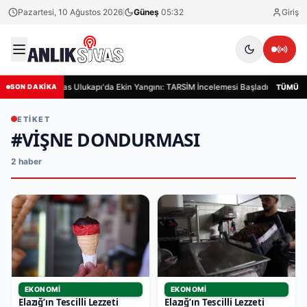
Pazartesi, 10 Ağustos 2026
Güneş
05:32
Giriş
Sivas Ulukapı'da Ekin Yangını: TARSİM İncelemesi Başladı
Siva
TÜMÜ
SON DAKİKA
ETIKET
#VIŞNE DONDURMASI
2 haber
EKONOMI
EKONOMI
Elazığ’ın Tescilli Lezzeti
Elazığ’ın Tescilli Lezzeti