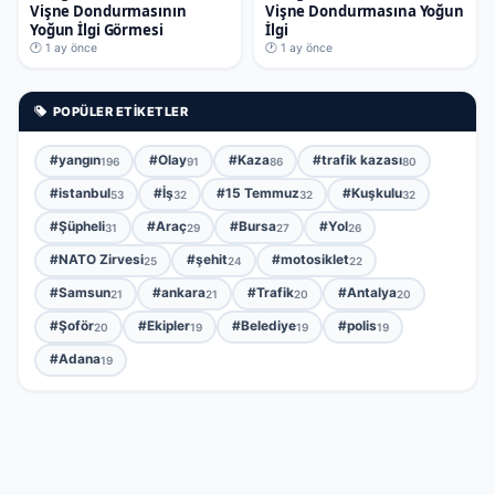
Vişne Dondurmasının
Vişne Dondurmasına Yoğun
Yoğun İlgi Görmesi
İlgi
🕐 1 ay önce
🕐 1 ay önce
POPÜLER ETIKETLER
#yangın
#Olay
#Kaza
#trafik kazası
196
91
86
80
#istanbul
#İş
#15 Temmuz
#Kuşkulu
53
32
32
32
#Şüpheli
#Araç
#Bursa
#Yol
31
29
27
26
#NATO Zirvesi
#şehit
#motosiklet
25
24
22
#Samsun
#ankara
#Trafik
#Antalya
21
21
20
20
#Şoför
#Ekipler
#Belediye
#polis
20
19
19
19
#Adana
19