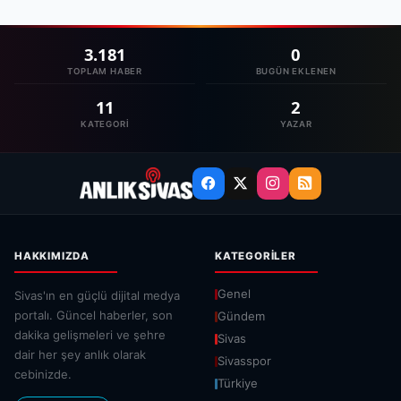
3.181
0
TOPLAM HABER
BUGÜN EKLENEN
11
2
KATEGORI
YAZAR
HAKKIMIZDA
KATEGORILER
Genel
Sivas'ın en güçlü dijital medya
portalı. Güncel haberler, son
Gündem
dakika gelişmeleri ve şehre
Sivas
dair her şey anlık olarak
Sivasspor
cebinizde.
Türkiye