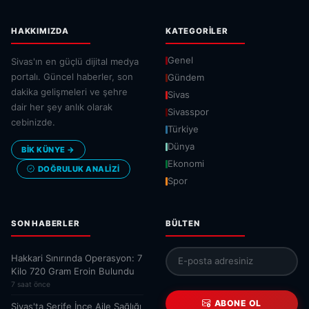
HAKKIMIZDA
KATEGORILER
Genel
Sivas'ın en güçlü dijital medya
portalı. Güncel haberler, son
Gündem
dakika gelişmeleri ve şehre
Sivas
dair her şey anlık olarak
Sivasspor
cebinizde.
Türkiye
Dünya
BİK KÜNYE →
Ekonomi
DOĞRULUK ANALIZI
Spor
SON HABERLER
BÜLTEN
Hakkari Sınırında Operasyon: 7
Kilo 720 Gram Eroin Bulundu
7 saat önce
ABONE OL
Sivas'ta Şerife İnce Aile Sağlığı