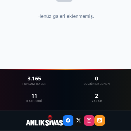
Henüz galeri eklenmemiş.
3.165
0
TOPLAM HABER
BUGÜN EKLENEN
11
2
KATEGORI
YAZAR