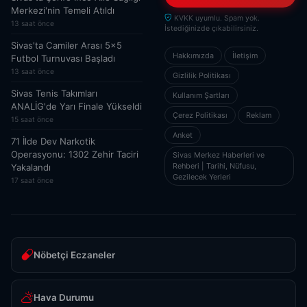
Merkezi'nin Temeli Atıldı
KVKK uyumlu. Spam yok.
13 saat önce
İstediğinizde çıkabilirsiniz.
Sivas'ta Camiler Arası 5x5
Hakkımızda
İletişim
Futbol Turnuvası Başladı
13 saat önce
Gizlilik Politikası
Sivas Tenis Takımları
Kullanım Şartları
ANALİG'de Yarı Finale Yükseldi
Çerez Politikası
Reklam
15 saat önce
Anket
71 İlde Dev Narkotik
Operasyonu: 1302 Zehir Taciri
Sivas Merkez Haberleri ve
Rehberi | Tarihi, Nüfusu,
Yakalandı
Gezilecek Yerleri
17 saat önce
Nöbetçi Eczaneler
Hava Durumu