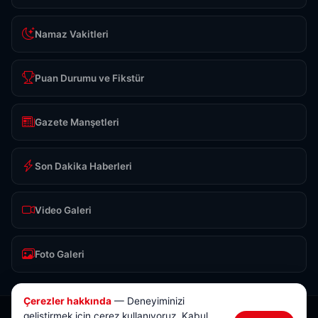
Namaz Vakitleri
Puan Durumu ve Fikstür
Gazete Manşetleri
Son Dakika Haberleri
Video Galeri
Foto Galeri
Çerezler hakkında
— Deneyiminizi
geliştirmek için çerez kullanıyoruz. Kabul
© 2026 Anlık Sivas Haber. Tüm hakları saklıdır.
Tasarım & Yazılım:
Brokod