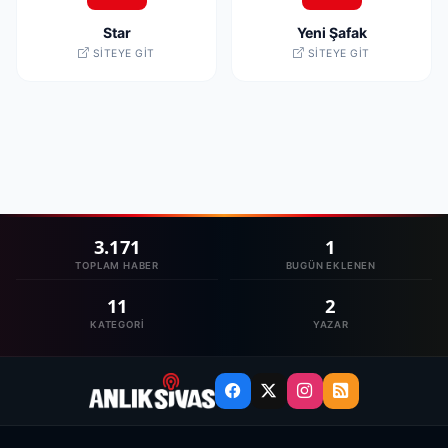
Star
Yeni Şafak
SITEYE GIT
SITEYE GIT
3.171
1
TOPLAM HABER
BUGÜN EKLENEN
11
2
KATEGORI
YAZAR