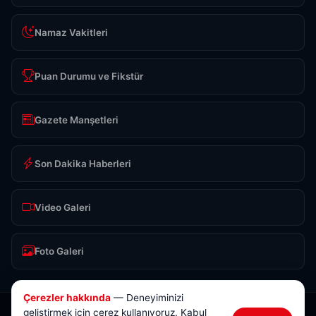
Namaz Vakitleri
Puan Durumu ve Fikstür
Gazete Manşetleri
Son Dakika Haberleri
Video Galeri
Foto Galeri
Çerezler hakkında
— Deneyiminizi
geliştirmek için çerez kullanıyoruz. Kabul
© 2026 Anlık Sivas Haber. Tüm hakları saklıdır.
Tasarım & Yazılım:
Brokod