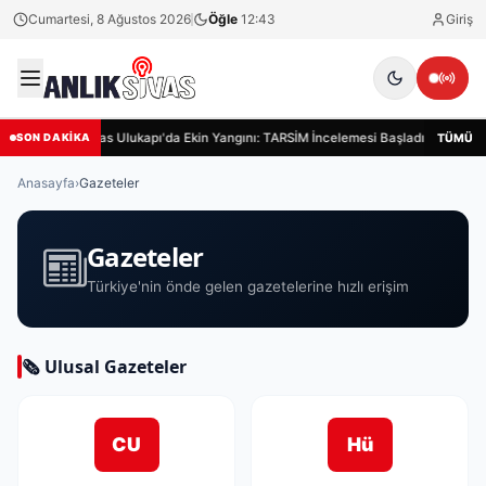
Cumartesi, 8 Ağustos 2026
Öğle
12:43
Giriş
Sivas Ulukapı'da Ekin Yangını: TARSİM İncelemesi Başladı
Siva
TÜMÜ
SON DAKİKA
Anasayfa
›
Gazeteler
Gazeteler
Türkiye'nin önde gelen gazetelerine hızlı erişim
🗞 Ulusal Gazeteler
CU
Hü