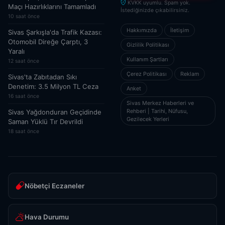
KVKK uyumlu. Spam yok.
Maçı Hazırlıklarını Tamamladı
İstediğinizde çıkabilirsiniz.
10 saat önce
Hakkımızda
İletişim
Sivas Şarkışla'da Trafik Kazası:
Otomobil Direğe Çarptı, 3
Gizlilik Politikası
Yaralı
Kullanım Şartları
12 saat önce
Çerez Politikası
Reklam
Sivas'ta Zabıtadan Sıkı
Denetim: 3.5 Milyon TL Ceza
Anket
16 saat önce
Sivas Merkez Haberleri ve
Rehberi | Tarihi, Nüfusu,
Sivas Yağdonduran Geçidinde
Gezilecek Yerleri
Saman Yüklü Tır Devrildi
18 saat önce
Nöbetçi Eczaneler
Hava Durumu