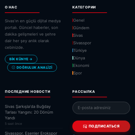
О НАС
КАТЕГОРИИ
Genel
Sivas'ın en güçlü dijital medya
portalı. Güncel haberler, son
Gündem
dakika gelişmeleri ve şehre
Sivas
dair her şey anlık olarak
Sivasspor
cebinizde.
Türkiye
Dünya
BİK KÜNYE →
Ekonomi
DOĞRULUK ANALIZI
Spor
ПОСЛЕДНИЕ НОВОСТИ
РАССЫЛКА
Sivas Şarkışla'da Buğday
Tarlası Yangını: 20 Dönüm
Yandı
5 saat önce
ПОДПИСАТЬСЯ
Sivasspor, Esenler Erokspor