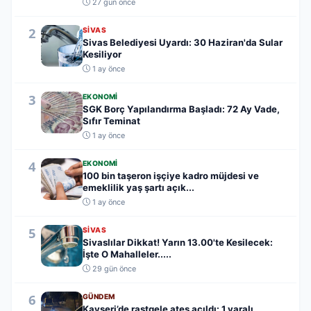
27 gün önce
2
SIVAS
Sivas Belediyesi Uyardı: 30 Haziran'da Sular
Kesiliyor
1 ay önce
3
EKONOMI
SGK Borç Yapılandırma Başladı: 72 Ay Vade,
Sıfır Teminat
1 ay önce
4
EKONOMI
100 bin taşeron işçiye kadro müjdesi ve
emeklilik yaş şartı açık...
1 ay önce
5
SIVAS
Sivaslılar Dikkat! Yarın 13.00'te Kesilecek:
İşte O Mahalleler.....
29 gün önce
6
GÜNDEM
Kayseri’de rastgele ateş açıldı: 1 yaralı