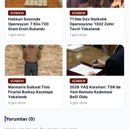
GÜNDEM
GÜNDEM
Hakkari Sınırında
71 İlde Dev Narkotik
Operasyon: 7 Kilo 720
Operasyonu: 1302 Zehir
Gram Eroin Bulundu
Taciri Yakalandı
1 gün önce
1 gün önce
GÜNDEM
GÜNDEM
Marmaris Suikast Timi
2026 YAŞ Kararları: TSK'da
Firarisi Burkay Karatepe
Yeni Komuta Kademesi
Yakalandı
Belli Oldu
2 gün önce
3 gün önce
Yorumlar (0)