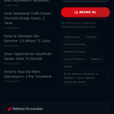
Maçı Hazırlıklarını Tamamladı
2 saat önce
ABONE OL
Sivas Şarkışla'da Trafik Kazası:
Otomobil Direğe Çarptı, 3
Yaralı
KVKK uyumlu. Spam yok.
İstediğinizde çıkabilirsiniz.
4 saat önce
Sivas'ta Zabıtadan Sıkı
Hakkımızda
İletişim
Denetim: 3.5 Milyon TL Ceza
Gizlilik Politikası
8 saat önce
Kullanım Şartları
Sivas Yağdonduran Geçidinde
Saman Yüklü Tır Devrildi
Çerez Politikası
Reklam
11 saat önce
Anket
Sivas'ta Yasa Dışı Bahis
Sivas Merkez Haberleri ve
Operasyonu: 2 Kişi Tutuklandı
Rehberi | Tarihi, Nüfusu,
13 saat önce
Gezilecek Yerleri
Nöbetçi Eczaneler