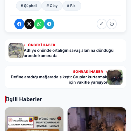
# Şüpheli
# Olay
# F.k.
ÖNCEKI HABER
Adliye önünde ortalığın savaş alanına döndüğü
arbede kamerada
SONRAKI HABER
Define aradığı mağarada sıkıştı: Gruplar kurtarmak
için vakitle yarışıyor
İlgili Haberler