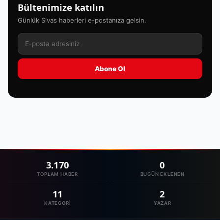
Bültenimize katılın
Günlük Sivas haberleri e-postanıza gelsin.
Abone Ol
3.170
0
TOPLAM HABER
BUGÜN EKLENEN
11
2
KATEGORI
YAZAR