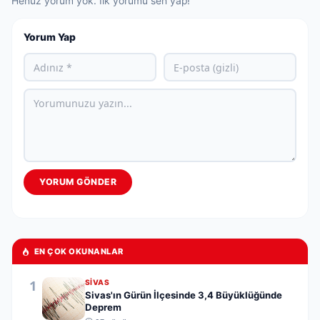
Henüz yorum yok. İlk yorumu sen yap!
Yorum Yap
YORUM GÖNDER
EN ÇOK OKUNANLAR
1
SIVAS
Sivas'ın Gürün İlçesinde 3,4 Büyüklüğünde
Deprem