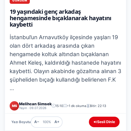
GÜNDEM
19 yaşındaki genç arkadaş
hengamesinde bıçaklanarak hayatını
kaybetti
İstanbul’un Arnavutköy ilçesinde yaşları 19
olan dört arkadaş arasında çıkan
hengamede koltuk altından bıçaklanan
Ahmet Keleş, kaldırıldığı hastanede hayatını
kaybetti. Olayın akabinde gözaltına alınan 3
şüpheliden bıçağı kullandığı belirlenen F.K
...
Melihcan Simsek
MS
15:10
~1 dk okuma
Bitir: 22:13
Yayın · 09.07.2026
A−
A+
Sesli Dinle
Yazı Boyutu
100%