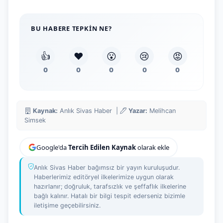
BU HABERE TEPKIN NE?
👍
❤️
😮
😢
😡
0
0
0
0
0
Kaynak:
Anlık Sivas Haber |
Yazar:
Melihcan
Simsek
Google'da
Tercih Edilen Kaynak
olarak ekle
Anlık Sivas Haber bağımsız bir yayın kuruluşudur.
Haberlerimiz editöryel ilkelerimize uygun olarak
hazırlanır; doğruluk, tarafsızlık ve şeffaflık ilkelerine
bağlı kalınır. Hatalı bir bilgi tespit ederseniz bizimle
iletişime geçebilirsiniz.