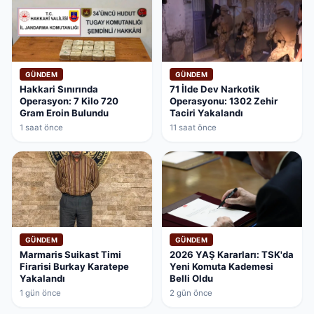
GÜNDEM
GÜNDEM
Hakkari Sınırında
71 İlde Dev Narkotik
Operasyon: 7 Kilo 720
Operasyonu: 1302 Zehir
Gram Eroin Bulundu
Taciri Yakalandı
1 saat önce
11 saat önce
GÜNDEM
GÜNDEM
Marmaris Suikast Timi
2026 YAŞ Kararları: TSK'da
Firarisi Burkay Karatepe
Yeni Komuta Kademesi
Yakalandı
Belli Oldu
1 gün önce
2 gün önce