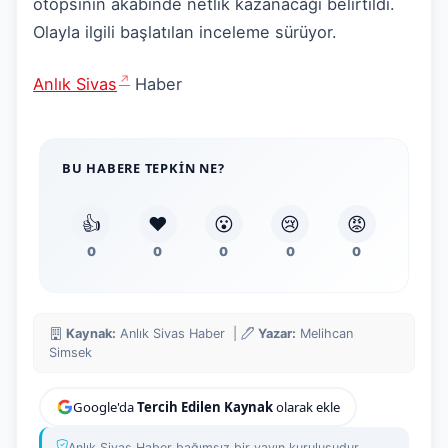
otopsinin akabinde netlik kazanacağı belirtildi.
Olayla ilgili başlatılan inceleme sürüyor.
Anlık Sivas
Haber
BU HABERE TEPKIN NE?
👍
❤️
😮
😢
😡
0
0
0
0
0
Kaynak:
Anlık Sivas Haber |
Yazar:
Melihcan
Simsek
Google'da
Tercih Edilen Kaynak
olarak ekle
Anlık Sivas Haber bağımsız bir yayın kuruluşudur.