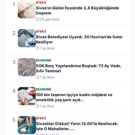
1
SIVAS
Sivas'ın Gürün İlçesinde 3,4 Büyüklüğünde
Deprem
26 gün önce
2
SIVAS
Sivas Belediyesi Uyardı: 30 Haziran'da Sular
Kesiliyor
1 ay önce
3
EKONOMI
SGK Borç Yapılandırma Başladı: 72 Ay Vade,
Sıfır Teminat
1 ay önce
4
EKONOMI
100 bin taşeron işçiye kadro müjdesi ve
emeklilik yaş şartı açık...
1 ay önce
5
SIVAS
Sivaslılar Dikkat! Yarın 13.00'te Kesilecek:
İşte O Mahalleler.....