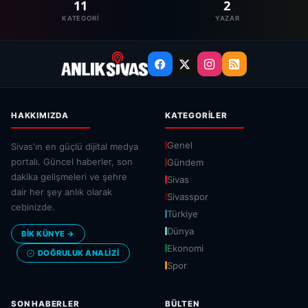
11
2
KATEGORI
YAZAR
HAKKIMIZDA
KATEGORILER
Genel
Sivas'ın en güçlü dijital medya
portalı. Güncel haberler, son
Gündem
dakika gelişmeleri ve şehre
Sivas
dair her şey anlık olarak
Sivasspor
cebinizde.
Türkiye
Dünya
BİK KÜNYE →
Ekonomi
DOĞRULUK ANALIZI
Spor
SON HABERLER
BÜLTEN