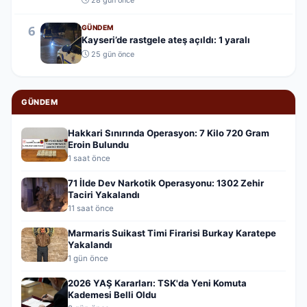
28 gün önce
6
GÜNDEM
Kayseri’de rastgele ateş açıldı: 1 yaralı
25 gün önce
GÜNDEM
Hakkari Sınırında Operasyon: 7 Kilo 720 Gram
Eroin Bulundu
1 saat önce
71 İlde Dev Narkotik Operasyonu: 1302 Zehir
Taciri Yakalandı
11 saat önce
Marmaris Suikast Timi Firarisi Burkay Karatepe
Yakalandı
1 gün önce
2026 YAŞ Kararları: TSK'da Yeni Komuta
Kademesi Belli Oldu