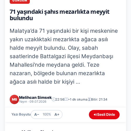
GÜNDEM
71 yaşındaki şahıs mezarlıkta meyyit
bulundu
Malatya’da 71 yaşındaki bir kişi meskenine
yakın uzaklıktaki mezarlıkta ağaca asılı
halde meyyit bulundu. Olay, sabah
saatlerinde Battalgazi ilçesi Meydanbaşı
Mahallesi’nde meydana geldi. Teze
nazaran, bölgede bulunan mezarlıkta
ağaca asılı halde bir kişiyi ...
Melihcan Simsek
MS
22:56
~1 dk okuma
Bitir: 21:34
Yayın · 09.07.2026
A−
A+
Sesli Dinle
Yazı Boyutu
100%