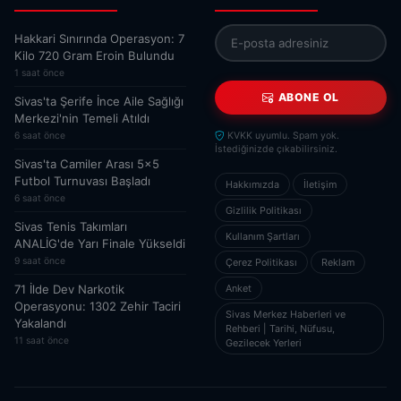
Hakkari Sınırında Operasyon: 7
Kilo 720 Gram Eroin Bulundu
1 saat önce
ABONE OL
Sivas'ta Şerife İnce Aile Sağlığı
Merkezi'nin Temeli Atıldı
6 saat önce
KVKK uyumlu. Spam yok.
İstediğinizde çıkabilirsiniz.
Sivas'ta Camiler Arası 5x5
Futbol Turnuvası Başladı
Hakkımızda
İletişim
6 saat önce
Gizlilik Politikası
Sivas Tenis Takımları
Kullanım Şartları
ANALİG'de Yarı Finale Yükseldi
9 saat önce
Çerez Politikası
Reklam
71 İlde Dev Narkotik
Anket
Operasyonu: 1302 Zehir Taciri
Sivas Merkez Haberleri ve
Yakalandı
Rehberi | Tarihi, Nüfusu,
11 saat önce
Gezilecek Yerleri