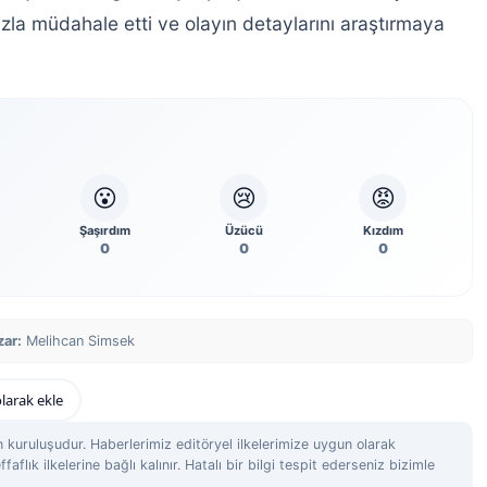
zla müdahale etti ve olayın detaylarını araştırmaya
😮
😢
😡
Şaşırdım
Üzücü
Kızdım
0
0
0
zar:
Melihcan Simsek
larak ekle
 kuruluşudur. Haberlerimiz editöryel ilkelerimize uygun olarak
ffaflık ilkelerine bağlı kalınır. Hatalı bir bilgi tespit ederseniz bizimle