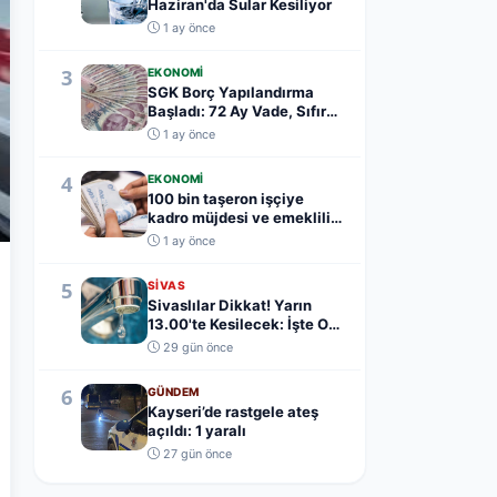
Haziran'da Sular Kesiliyor
1 ay önce
3
EKONOMI
SGK Borç Yapılandırma
Başladı: 72 Ay Vade, Sıfır
Teminat
1 ay önce
4
EKONOMI
100 bin taşeron işçiye
kadro müjdesi ve emeklilik
yaş şartı açık...
1 ay önce
5
SIVAS
Sivaslılar Dikkat! Yarın
13.00'te Kesilecek: İşte O
Mahalleler.....
29 gün önce
6
GÜNDEM
Kayseri’de rastgele ateş
açıldı: 1 yaralı
27 gün önce