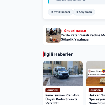
# trafik kazası
# Adıyaman
ÖNCEKI HABER
Yerde Yatan Yaralı Kadına Mo
Gölgelik Yapılması
İlgili Haberler
GÜNDEM
GÜNDEM
Kene Isırması Can Aldı:
Hakkari Sı
Ünyeli Kadın Sivas'ta
Operasyon:
Vefat Etti
Gram Eroi