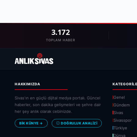
3.172
TOPLAM HABER
HAKKIMIZDA
KATEGORIL
Genel
Sivas'ın en güçlü dijital medya portalı. Güncel
haberler, son dakika gelişmeleri ve şehre dair
Gündem
her şey anlık olarak cebinizde.
Sivas
Sivasspor
BİK KÜNYE →
DOĞRULUK ANALIZI
Türkiye
Dünya