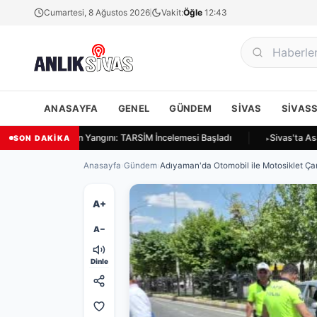
Cumartesi, 8 Ağustos 2026
Vakit:
Öğle
12:43
ANASAYFA
GENEL
GÜNDEM
SIVAS
SIVAS
vas Ulukapı'da Ekin Yangını: TARSİM İncelemesi Başladı
Sivas'ta Asay
SON DAKİKA
Anasayfa
›
Gündem
›
Adıyaman'da Otomobil ile Motosiklet Çar
A+
A−
Dinle