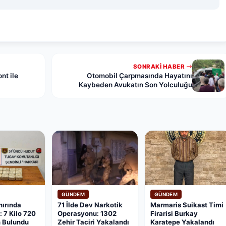
SONRAKI HABER
nt ile
Otomobil Çarpmasında Hayatını
Kaybeden Avukatın Son Yolculuğu
GÜNDEM
GÜNDEM
nırında
71 İlde Dev Narkotik
Marmaris Suikast Timi
 7 Kilo 720
Operasyonu: 1302
Firarisi Burkay
n Bulundu
Zehir Taciri Yakalandı
Karatepe Yakalandı