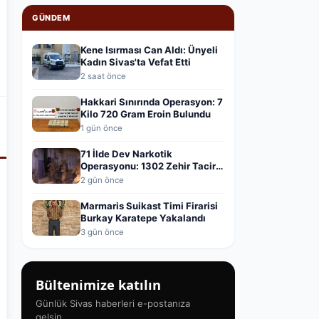
GÜNDEM
Kene Isırması Can Aldı: Ünyeli
Kadın Sivas'ta Vefat Etti
2 saat önce
Hakkari Sınırında Operasyon: 7
Kilo 720 Gram Eroin Bulundu
1 gün önce
71 İlde Dev Narkotik
Operasyonu: 1302 Zehir Taciri
Yakalandı
2 gün önce
Marmaris Suikast Timi Firarisi
Burkay Karatepe Yakalandı
3 gün önce
Bültenimize katılın
Günlük Sivas haberleri e-postanıza
gelsin.