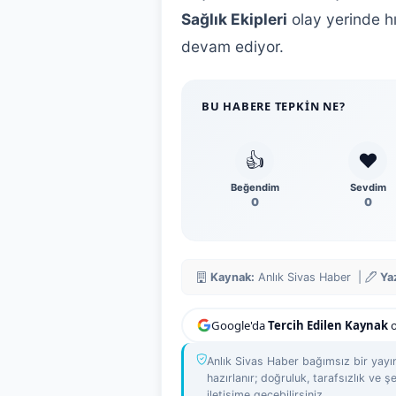
Sağlık Ekipleri
olay yerinde hı
devam ediyor.
BU HABERE TEPKIN NE?
👍
❤️
Beğendim
Sevdim
0
0
Kaynak:
Anlık Sivas Haber |
Ya
Google'da
Tercih Edilen Kaynak
o
Anlık Sivas Haber bağımsız bir yayın
hazırlanır; doğruluk, tarafsızlık ve şe
iletişime geçebilirsiniz.