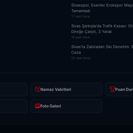
Sivasspor, Esenler Erokspor Maçı H
Tamamladı
17 saat önce
Sivas Şarkışla'da Trafik Kazası: O
Direğe Çarptı, 3 Yaralı
19 saat önce
Sivas'ta Zabıtadan Sıkı Denetim: 
Ceza
23 saat önce
Namaz Vakitleri
Puan Dur
Foto Galeri