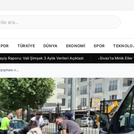
SPOR
TÜRKIYE
DÜNYA
EKONOMI
SPOR
TEKNOLOJ
iş Raporu: Vali Şimşek 3 Aylık Verileri Açıkladı
Sivas'ta Minik Eller
pışması v...