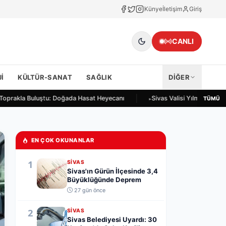
Künye
İletişim
Giriş
CANLI
I
KÜLTÜR-SANAT
SAĞLIK
DİĞER
 Toprakla Buluştu: Doğada Hasat Heyecanı
Sivas Valisi Yılmaz Şimşek
TÜMÜ
EN ÇOK OKUNANLAR
1
SIVAS
Sivas'ın Gürün İlçesinde 3,4
Büyüklüğünde Deprem
27 gün önce
2
SIVAS
Sivas Belediyesi Uyardı: 30