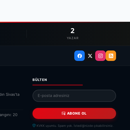
2
YAZAR
BÜLTEN
ın Sivas'ta
ABONE OL
angını: 20
KVKK uyumlu. Spam yok. İstediğinizde çıkabilirsiniz.