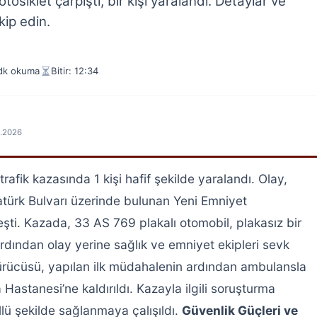
osiklet çarpıştı, bir kişi yaralandı. Detaylar ve
kip edin.
dk okuma
Bitir: 12:34
7.2026
fik kazasında 1 kişi hafif şekilde yaralandı. Olay,
türk Bulvarı üzerinde bulunan Yeni Emniyet
şti. Kazada, 33 AS 769 plakalı otomobil, plakasız bir
 ardından olay yerine sağlık ve emniyet ekipleri sevk
sürücüsü, yapılan ilk müdahalenin ardından ambulansla
astanesi’ne kaldırıldı. Kazayla ilgili soruşturma
ollü şekilde sağlanmaya çalışıldı.
Güvenlik Güçleri ve