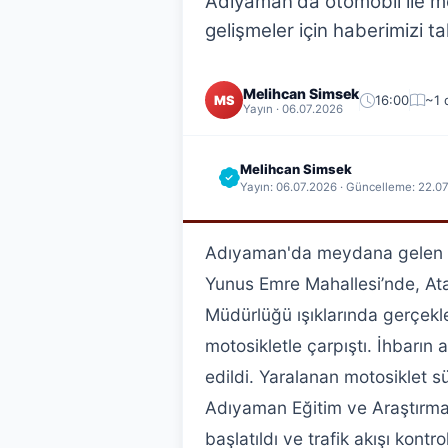
Adıyaman'da otomobil ile mot
gelişmeler için haberimizi ta
Melihcan Simsek
16:00
~1 
MS
Yayın · 06.07.2026
Melihcan Simsek
Yayın: 06.07.2026 · Güncelleme: 22.0
Adıyaman'da meydana gelen tra
Yunus Emre Mahallesi’nde, Ata
Müdürlüğü ışıklarında gerçekle
motosikletle çarpıştı. İhbarın
edildi. Yaralanan motosiklet 
Adıyaman Eğitim ve Araştırma H
başlatıldı ve trafik akışı kontr