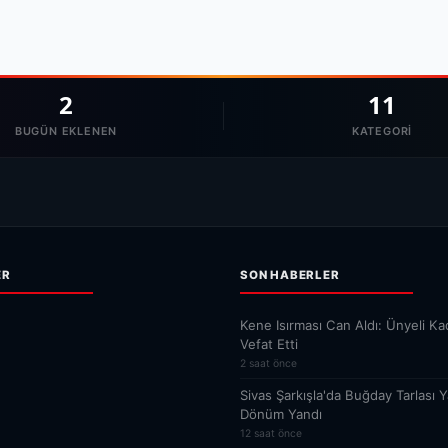
2
11
BUGÜN EKLENEN
KATEGORI
ER
SON HABERLER
Kene Isırması Can Aldı: Ünyeli Kad
Vefat Etti
2 saat önce
Sivas Şarkışla'da Buğday Tarlası Y
Dönüm Yandı
12 saat önce