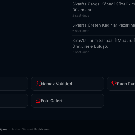
Sivas'ta Kangal Köpeği Güzellik Y
Düzenlendi
2 saat önce
Sivas'ta Üreten Kadınlar Pazarı'na
6 saat önce
Sivas'ta Tarım Sahada: İl Müdürü 
Üreticilerle Buluştu
7 saat önce
Namaz Vakitleri
Puan Dur
Foto Galeri
Ajans
· Haber Sistemi:
BrokNews