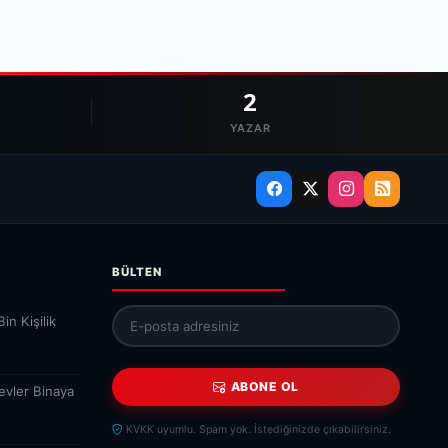
2
YAZAR
BÜLTEN
in Kişilik
ABONE OL
evler Binaya
KVKK uyumlu. Spam yok. İstediğinizde çıkabilirsiniz.