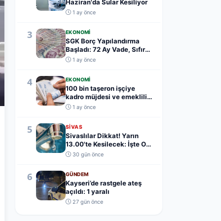
Haziran'da Sular Kesiliyor
1 ay önce
3
EKONOMI
SGK Borç Yapılandırma
Başladı: 72 Ay Vade, Sıfır
Teminat
1 ay önce
4
EKONOMI
100 bin taşeron işçiye
kadro müjdesi ve emeklilik
yaş şartı açık...
1 ay önce
5
SIVAS
Sivaslılar Dikkat! Yarın
13.00'te Kesilecek: İşte O
Mahalleler.....
30 gün önce
6
GÜNDEM
Kayseri’de rastgele ateş
açıldı: 1 yaralı
27 gün önce