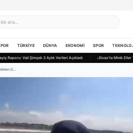
SPOR
TÜRKIYE
DÜNYA
EKONOMI
SPOR
TEKNOLOJ
iş Raporu: Vali Şimşek 3 Aylık Verileri Açıkladı
Sivas'ta Minik Eller
ikten G...