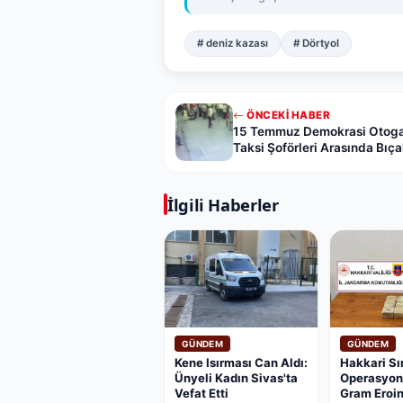
# deniz kazası
# Dörtyol
ÖNCEKI HABER
15 Temmuz Demokrasi Otoga
Taksi Şoförleri Arasında Bıç
Kaydedildi: 2 Yaralı, 1'i Hafif
İlgili Haberler
GÜNDEM
GÜNDEM
Kene Isırması Can Aldı:
Hakkari Sı
Ünyeli Kadın Sivas'ta
Operasyon:
Vefat Etti
Gram Eroi