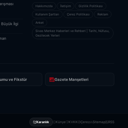
arışması
Hakkımızda
İletişim
Gizlilik Politikası
Kullanım Şartları
Çerez Politikası
Reklam
Anket
 Büyük İlgi
Sivas Merkez Haberleri ve Rehberi | Tarihi, Nüfusu,
Gezilecek Yerleri
İnan
umu ve Fikstür
Gazete Manşetleri
Künye
KVKK
Çerez
Sitemap
RSS
Karanlık