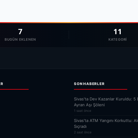
7
11
BUGÜN EKLENEN
KATEGORI
ER
SON HABERLER
Sivas'ta Dev Kazanlar Kuruldu: 5 B
Ayran Aşı Şöleni
1 saat önce
Sivas'ta ATM Yangını Korkuttu: Al
Sıçradı
2 saat önce