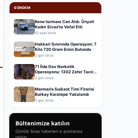
GÜNDEM
Kene Isırması Can Aldı: Ünyeli
Kadın Sivas'ta Vefat Etti
10 saat önce
Hakkari Sınırında Operasyon: 7
Kilo 720 Gram Eroin Bulundu
2 gün önce
71 İlde Dev Narkotik
Operasyonu: 1302 Zehir Taciri
Yakalandı
2 gün önce
Marmaris Suikast Timi Firarisi
Burkay Karatepe Yakalandı
3 gün önce
Bültenimize katılın
Günlük Sivas haberleri e-postanıza
gelsin.