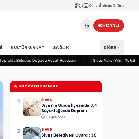
Künye
İletişim
Giriş
CANLI
I
KÜLTÜR-SANAT
SAĞLIK
DİĞER
 Toprakla Buluştu: Doğada Hasat Heyecanı
Sivas Valisi Yılmaz Şimşek
TÜMÜ
EN ÇOK OKUNANLAR
1
SIVAS
Sivas'ın Gürün İlçesinde 3,4
Büyüklüğünde Deprem
28 gün önce
2
SIVAS
Sivas Belediyesi Uyardı: 30