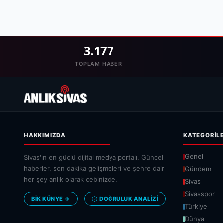
3.177
TOPLAM HABER
HAKKIMIZDA
KATEGORIL
Genel
Sivas'ın en güçlü dijital medya portalı. Güncel
haberler, son dakika gelişmeleri ve şehre dair
Gündem
her şey anlık olarak cebinizde.
Sivas
Sivasspor
BİK KÜNYE →
DOĞRULUK ANALIZI
Türkiye
Dünya