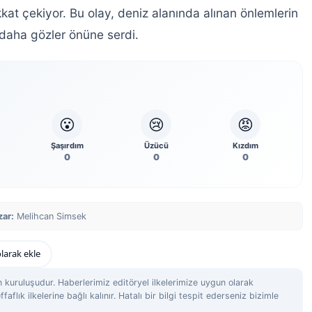
kat çekiyor. Bu olay, deniz alanında alınan önlemlerin
 daha gözler önüne serdi.
😮
😢
😡
Şaşırdım
Üzücü
Kızdım
0
0
0
zar:
Melihcan Simsek
larak ekle
 kuruluşudur. Haberlerimiz editöryel ilkelerimize uygun olarak
ffaflık ilkelerine bağlı kalınır. Hatalı bir bilgi tespit ederseniz bizimle