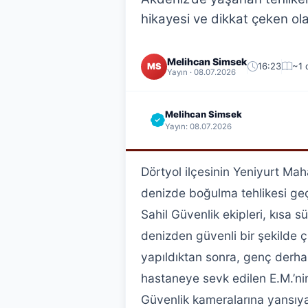
hikayesi ve dikkat çeken ol
Melihcan Simsek
16:23
~1 
MS
Yayın · 08.07.2026
Melihcan Simsek
Yayın: 08.07.2026
Dörtyol ilçesinin Yeniyurt Mah
denizde boğulma tehlikesi geçi
Sahil Güvenlik ekipleri, kısa s
denizden güvenli bir şekilde ç
yapıldıktan sonra, genç derhal
hastaneye sevk edilen E.M.’nin
Güvenlik kameralarına yansıyan