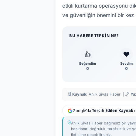
etkili kurtarma operasyonu dik
ve güvenliğin önemini bir kez
BU HABERE TEPKIN NE?
👍
❤️
Beğendim
Sevdim
0
0
Kaynak:
Anlık Sivas Haber |
Ya
Google'da
Tercih Edilen Kaynak
o
Anlık Sivas Haber bağımsız bir yayın
hazırlanır; doğruluk, tarafsızlık ve şe
iletişime geçebilirsiniz.