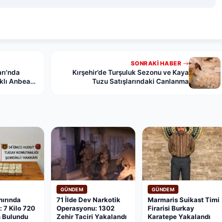
SONRAKI HABER
rı'nda
Kırşehir’de Turşuluk Sezonu ve Kaya
aklı Anbean
Tuzu Satışlarındaki Canlanma
GÜNDEM
GÜNDEM
nırında
71 İlde Dev Narkotik
Marmaris Suikast Timi
 7 Kilo 720
Operasyonu: 1302
Firarisi Burkay
n Bulundu
Zehir Taciri Yakalandı
Karatepe Yakalandı