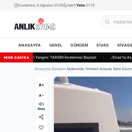
Cumartesi, 8 Ağustos 2026
Vakit:
Yatsı
21:15
ANASAYFA
GENEL
GÜNDEM
SIVAS
SIVAS
vas Ulukapı'da Ekin Yangını: TARSİM İncelemesi Başladı
Sivas'ta Asay
SON DAKİKA
Anasayfa
›
Gündem
›
Akdeniz’de Tehlikeli Anlarda Sahil Güvenl
A+
A−
Dinle