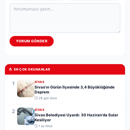
YORUM GÖNDER
EN ÇOK OKUNANLAR
1
SIVAS
Sivas'ın Gürün İlçesinde 3,4 Büyüklüğünde
Deprem
28 gün önce
2
SIVAS
Sivas Belediyesi Uyardı: 30 Haziran'da Sular
Kesiliyor
1 ay önce