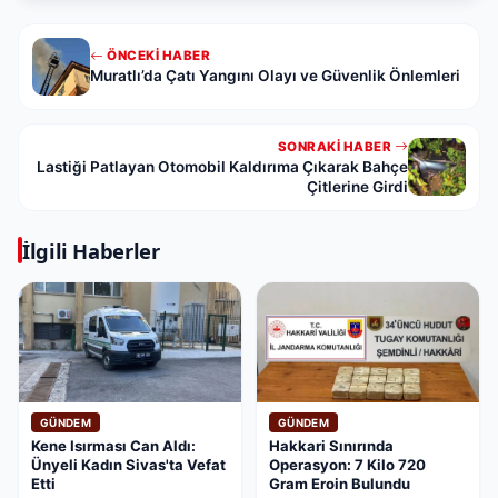
ÖNCEKI HABER
Muratlı’da Çatı Yangını Olayı ve Güvenlik Önlemleri
SONRAKI HABER
Lastiği Patlayan Otomobil Kaldırıma Çıkarak Bahçe
Çitlerine Girdi
İlgili Haberler
GÜNDEM
GÜNDEM
Kene Isırması Can Aldı:
Hakkari Sınırında
Ünyeli Kadın Sivas'ta Vefat
Operasyon: 7 Kilo 720
Etti
Gram Eroin Bulundu