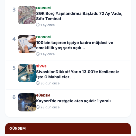
3
EKONOMI
SGK Borç Yapılandırma Başladı: 72 Ay Vade,
Sıfır Teminat
1 ay önce
4
EKONOMI
100 bin taşeron işçiye kadro müjdesi ve
emeklilik yaş şartı açık...
1 ay önce
5
SIVAS
Sivaslılar Dikkat! Yarın 13.00'te Kesilecek:
İşte O Mahalleler.....
30 gün önce
6
GÜNDEM
Kayseri’de rastgele ateş açıldı: 1 yaralı
28 gün önce
GÜNDEM