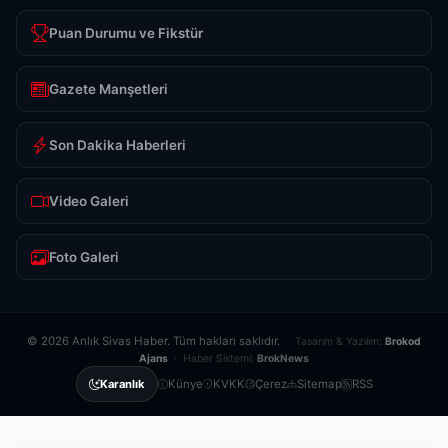
Puan Durumu ve Fikstür
Gazete Manşetleri
Son Dakika Haberleri
Video Galeri
Foto Galeri
© 2026 Anlık Sivas Haber. Tüm hakları saklıdır.
Tasarım & Yazılım:
Brokod
Ajans
· Haber Sistemi:
BrokNews
Künye
KVKK
Çerez
Sitemap
RSS
Karanlık