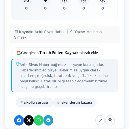
👍
❤️
😮
😢
😡
0
0
0
0
0
Kaynak:
Anlık Sivas Haber |
Yazar:
Melihcan
Simsek
Google'da
Tercih Edilen Kaynak
olarak ekle
Anlık Sivas Haber bağımsız bir yayın kuruluşudur.
Haberlerimiz editöryel ilkelerimize uygun olarak
hazırlanır; doğruluk, tarafsızlık ve şeffaflık ilkelerine
bağlı kalınır. Hatalı bir bilgi tespit ederseniz bizimle
iletişime geçebilirsiniz.
# alkollü sürücü
# İskenderun kazası