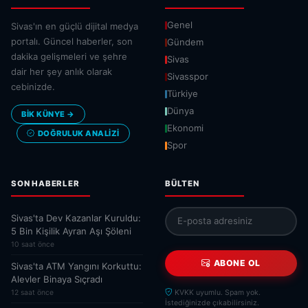
Genel
Sivas'ın en güçlü dijital medya
portalı. Güncel haberler, son
Gündem
dakika gelişmeleri ve şehre
Sivas
dair her şey anlık olarak
Sivasspor
cebinizde.
Türkiye
Dünya
BİK KÜNYE →
Ekonomi
DOĞRULUK ANALIZI
Spor
SON HABERLER
BÜLTEN
Sivas'ta Dev Kazanlar Kuruldu:
5 Bin Kişilik Ayran Aşı Şöleni
10 saat önce
ABONE OL
Sivas'ta ATM Yangını Korkuttu:
Alevler Binaya Sıçradı
12 saat önce
KVKK uyumlu. Spam yok.
İstediğinizde çıkabilirsiniz.