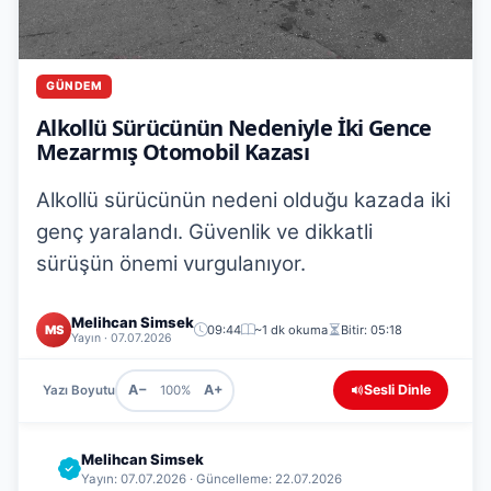
GÜNDEM
Alkollü Sürücünün Nedeniyle İki Gence
Mezarmış Otomobil Kazası
Alkollü sürücünün nedeni olduğu kazada iki
genç yaralandı. Güvenlik ve dikkatli
sürüşün önemi vurgulanıyor.
Melihcan Simsek
MS
09:44
~1 dk okuma
Bitir: 05:18
Yayın · 07.07.2026
A−
A+
Sesli Dinle
Yazı Boyutu
100%
Melihcan Simsek
Yayın: 07.07.2026 · Güncelleme: 22.07.2026