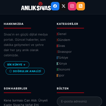
HAKKIMIZDA
KATEGORILER
Genel
Sivas'ın en güçlü dijital medya
portalı. Güncel haberler, son
Gündem
dakika gelişmeleri ve şehre
Sivas
dair her şey anlık olarak
Sivasspor
cebinizde.
Türkiye
Dünya
BİK KÜNYE →
Ekonomi
DOĞRULUK ANALIZI
Spor
SON HABERLER
BÜLTEN
Kene Isırması Can Aldı: Ünyeli
Kadın Sivas'ta Vefat Etti