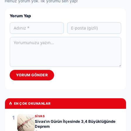
Henüz yorum yok. İlk yorumu sen yap!
Yorum Yap
YORUM GÖNDER
EN ÇOK OKUNANLAR
1
SIVAS
Sivas'ın Gürün İlçesinde 3,4 Büyüklüğünde
Deprem