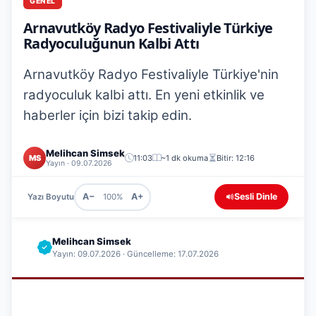
GENEL
Arnavutköy Radyo Festivaliyle Türkiye
Radyoculuğunun Kalbi Attı
Arnavutköy Radyo Festivaliyle Türkiye'nin
radyoculuk kalbi attı. En yeni etkinlik ve
haberler için bizi takip edin.
Melihcan Simsek
MS
11:03
~1 dk okuma
Bitir: 12:16
Yayın · 09.07.2026
A−
A+
Sesli Dinle
Yazı Boyutu
100%
Melihcan Simsek
Yayın: 09.07.2026 · Güncelleme: 17.07.2026