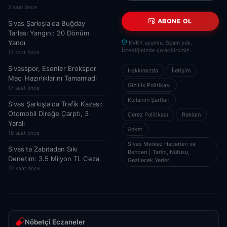
2 saat önce
ABONE OL
Sivas Şarkışla'da Buğday
Tarlası Yangını: 20 Dönüm
Yandı
KVKK uyumlu. Spam yok.
İstediğinizde çıkabilirsiniz.
12 saat önce
Sivasspor, Esenler Erokspor
Hakkımızda
İletişim
Maçı Hazırlıklarını Tamamladı
Gizlilik Politikası
17 saat önce
Kullanım Şartları
Sivas Şarkışla'da Trafik Kazası:
Otomobil Direğe Çarptı, 3
Çerez Politikası
Reklam
Yaralı
Anket
18 saat önce
Sivas Merkez Haberleri ve
Sivas'ta Zabıtadan Sıkı
Rehberi | Tarihi, Nüfusu,
Denetim: 3.5 Milyon TL Ceza
Gezilecek Yerleri
22 saat önce
Nöbetçi Eczaneler