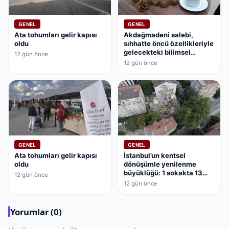
GENEL
GENEL
Ata tohumları gelir kapısı
Akdağmadeni salebi,
oldu
sıhhatte öncü özellikleriyle
gelecekteki bilimsel
12 gün önce
çalışmaların kapısını
12 gün önce
aralamaya hazırlanıyor
GENEL
GENEL
Ata tohumları gelir kapısı
İstanbul’un kentsel
oldu
dönüşümle yenilenme
büyüklüğü: 1 sokakta 13
12 gün önce
bina dönüşüyor
12 gün önce
Yorumlar (0)