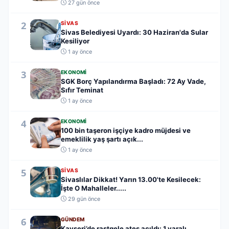
27 gün önce
2
SIVAS
Sivas Belediyesi Uyardı: 30 Haziran'da Sular
Kesiliyor
1 ay önce
3
EKONOMI
SGK Borç Yapılandırma Başladı: 72 Ay Vade,
Sıfır Teminat
1 ay önce
4
EKONOMI
100 bin taşeron işçiye kadro müjdesi ve
emeklilik yaş şartı açık...
1 ay önce
5
SIVAS
Sivaslılar Dikkat! Yarın 13.00'te Kesilecek:
İşte O Mahalleler.....
29 gün önce
6
GÜNDEM
Kayseri’de rastgele ateş açıldı: 1 yaralı