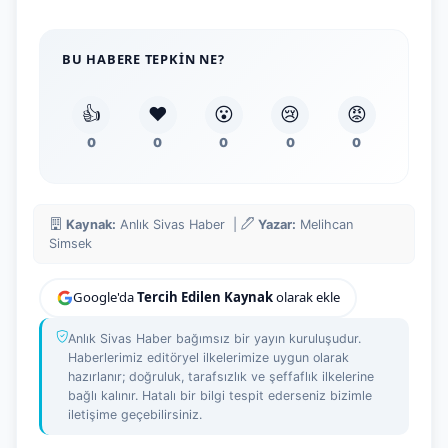
BU HABERE TEPKIN NE?
👍
❤️
😮
😢
😡
0
0
0
0
0
Kaynak:
Anlık Sivas Haber |
Yazar:
Melihcan
Simsek
Google'da
Tercih Edilen Kaynak
olarak ekle
Anlık Sivas Haber bağımsız bir yayın kuruluşudur.
Haberlerimiz editöryel ilkelerimize uygun olarak
hazırlanır; doğruluk, tarafsızlık ve şeffaflık ilkelerine
bağlı kalınır. Hatalı bir bilgi tespit ederseniz bizimle
iletişime geçebilirsiniz.