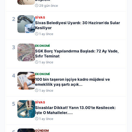
29 gün önce
2
SIVAS
Sivas Belediyesi Uyardı: 30 Haziran'da Sular
Kesiliyor
1 ay önce
3
EKONOMI
SGK Borç Yapılandırma Başladı: 72 Ay Vade,
Sıfır Teminat
1 ay önce
4
EKONOMI
100 bin taşeron işçiye kadro müjdesi ve
emeklilik yaş şartı açık...
1 ay önce
5
SIVAS
Sivaslılar Dikkat! Yarın 13.00'te Kesilecek:
İşte O Mahalleler.....
1 ay önce
6
GÜNDEM