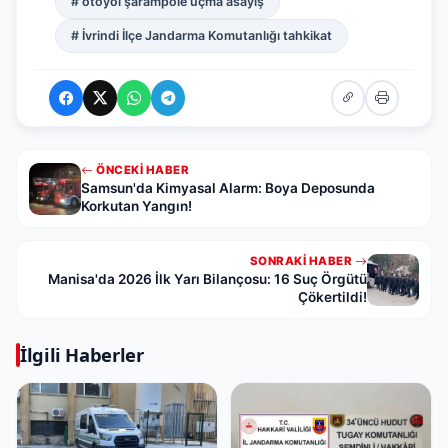
# otoyol şarampole uçma asayiş
# İvrindi İlçe Jandarma Komutanlığı tahkikat
ÖNCEKI HABER
Samsun'da Kimyasal Alarm: Boya Deposunda
Korkutan Yangın!
SONRAKI HABER
Manisa'da 2026 İlk Yarı Bilançosu: 16 Suç Örgütü
Çökertildi!
İlgili Haberler