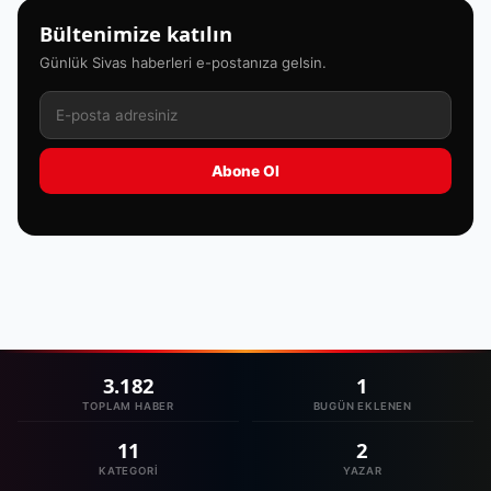
Bültenimize katılın
Günlük Sivas haberleri e-postanıza gelsin.
Abone Ol
3.182
1
TOPLAM HABER
BUGÜN EKLENEN
11
2
KATEGORI
YAZAR