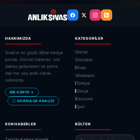
HAKKIMIZDA
KATEGORILER
Genel
Sivas'ın en güçlü dijital medya
portalı. Güncel haberler, son
Gündem
dakika gelişmeleri ve şehre
Sivas
dair her şey anlık olarak
Sivasspor
cebinizde.
Türkiye
Dünya
BİK KÜNYE →
Ekonomi
DOĞRULUK ANALIZI
Spor
SON HABERLER
BÜLTEN
Zara'da Kadına Yönelik