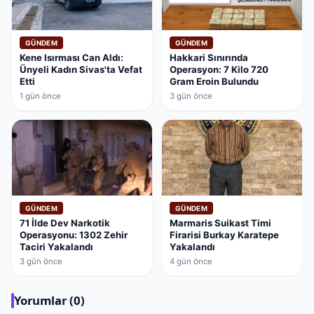
GÜNDEM
GÜNDEM
Kene Isırması Can Aldı:
Hakkari Sınırında
Ünyeli Kadın Sivas'ta Vefat
Operasyon: 7 Kilo 720
Etti
Gram Eroin Bulundu
1 gün önce
3 gün önce
GÜNDEM
GÜNDEM
71 İlde Dev Narkotik
Marmaris Suikast Timi
Operasyonu: 1302 Zehir
Firarisi Burkay Karatepe
Taciri Yakalandı
Yakalandı
3 gün önce
4 gün önce
Yorumlar (0)