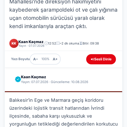
Mahallesi'nde direksiyon hakimiyetini
kaybederek şarampoldeki ot ve çalı yığınına
uçan otomobilin sürücüsü yaralı olarak
kendi imkanlarıyla araçtan çıktı.
Kaan Kaçmaz
KK
12:52
~2 dk okuma
Bitir: 09:38
Yayın · 07.07.2026
A−
A+
Sesli Dinle
Yazı Boyutu
100%
Kaan Kaçmaz
Yayın: 07.07.2026 · Güncelleme: 10.08.2026
Balıkesir’in Ege ve Marmara geçiş koridoru
üzerindeki lojistik transit hatlarından İvrindi
ilçesinde, sabaha karşı uykusuzluk ve
yorgunluğun tetiklediği değerlendirilen korkutucu