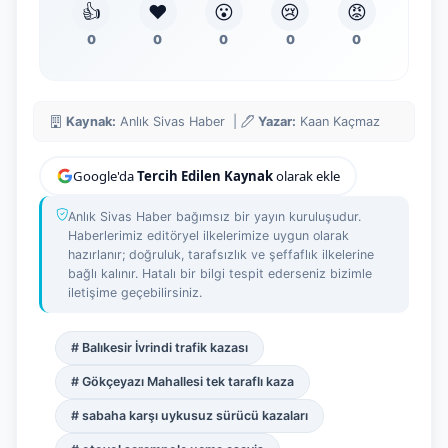
👍
❤️
😮
😢
😡
0
0
0
0
0
Kaynak:
Anlık Sivas Haber |
Yazar:
Kaan Kaçmaz
Google'da
Tercih Edilen Kaynak
olarak ekle
Anlık Sivas Haber bağımsız bir yayın kuruluşudur.
Haberlerimiz editöryel ilkelerimize uygun olarak
hazırlanır; doğruluk, tarafsızlık ve şeffaflık ilkelerine
bağlı kalınır. Hatalı bir bilgi tespit ederseniz bizimle
iletişime geçebilirsiniz.
# Balıkesir İvrindi trafik kazası
# Gökçeyazı Mahallesi tek taraflı kaza
# sabaha karşı uykusuz sürücü kazaları