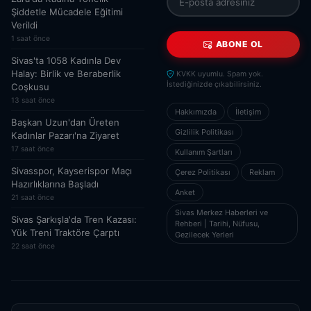
Şiddetle Mücadele Eğitimi
Verildi
1 saat önce
ABONE OL
Sivas'ta 1058 Kadınla Dev
Halay: Birlik ve Beraberlik
KVKK uyumlu. Spam yok.
İstediğinizde çıkabilirsiniz.
Coşkusu
13 saat önce
Hakkımızda
İletişim
Başkan Uzun'dan Üreten
Gizlilik Politikası
Kadınlar Pazarı'na Ziyaret
17 saat önce
Kullanım Şartları
Sivasspor, Kayserispor Maçı
Çerez Politikası
Reklam
Hazırlıklarına Başladı
Anket
21 saat önce
Sivas Merkez Haberleri ve
Sivas Şarkışla'da Tren Kazası:
Rehberi | Tarihi, Nüfusu,
Yük Treni Traktöre Çarptı
Gezilecek Yerleri
22 saat önce