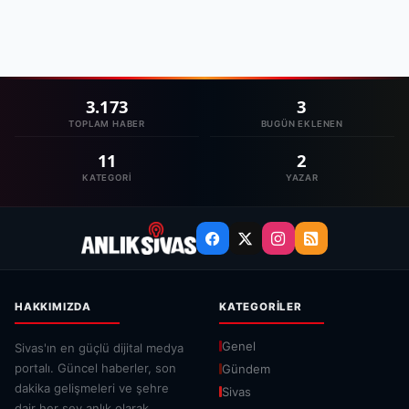
3.173
3
TOPLAM HABER
BUGÜN EKLENEN
11
2
KATEGORI
YAZAR
HAKKIMIZDA
KATEGORILER
Genel
Sivas'ın en güçlü dijital medya
portalı. Güncel haberler, son
Gündem
dakika gelişmeleri ve şehre
Sivas
dair her şey anlık olarak