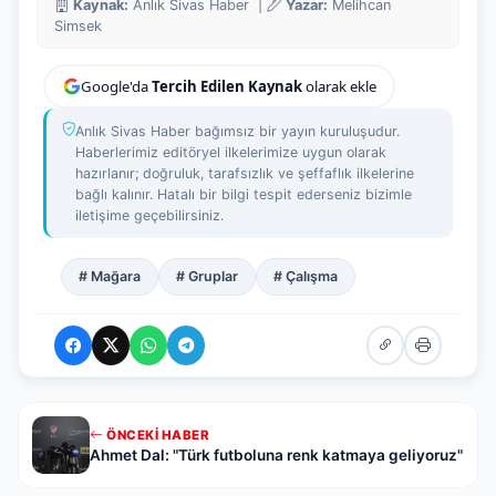
Kaynak:
Anlık Sivas Haber |
Yazar:
Melihcan
Simsek
Google'da
Tercih Edilen Kaynak
olarak ekle
Anlık Sivas Haber bağımsız bir yayın kuruluşudur.
Haberlerimiz editöryel ilkelerimize uygun olarak
hazırlanır; doğruluk, tarafsızlık ve şeffaflık ilkelerine
bağlı kalınır. Hatalı bir bilgi tespit ederseniz bizimle
iletişime geçebilirsiniz.
# Mağara
# Gruplar
# Çalışma
ÖNCEKI HABER
Ahmet Dal: "Türk futboluna renk katmaya geliyoruz"