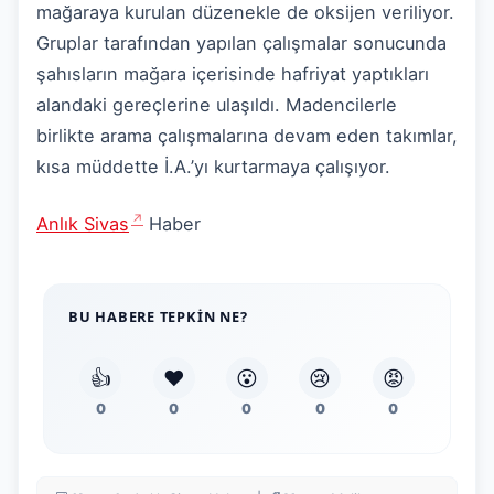
mağaraya kurulan düzenekle de oksijen veriliyor.
Gruplar tarafından yapılan çalışmalar sonucunda
şahısların mağara içerisinde hafriyat yaptıkları
alandaki gereçlerine ulaşıldı. Madencilerle
birlikte arama çalışmalarına devam eden takımlar,
kısa müddette İ.A.’yı kurtarmaya çalışıyor.
Anlık Sivas
Haber
BU HABERE TEPKIN NE?
👍
❤️
😮
😢
😡
0
0
0
0
0