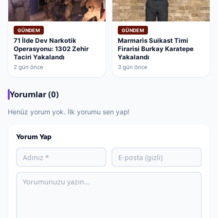
GÜNDEM
GÜNDEM
71 İlde Dev Narkotik
Marmaris Suikast Timi
Operasyonu: 1302 Zehir
Firarisi Burkay Karatepe
Taciri Yakalandı
Yakalandı
2 gün önce
3 gün önce
Yorumlar (0)
Henüz yorum yok. İlk yorumu sen yap!
Yorum Yap