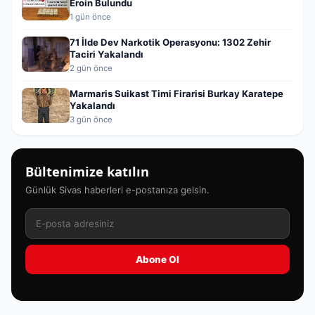
Eroin Bulundu
1 gün önce
71 İlde Dev Narkotik Operasyonu: 1302 Zehir
Taciri Yakalandı
2 gün önce
Marmaris Suikast Timi Firarisi Burkay Karatepe
Yakalandı
3 gün önce
Bültenimize katılın
Günlük Sivas haberleri e-postanıza gelsin.
Abone Ol