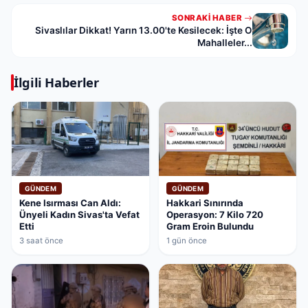
SONRAKI HABER
Sivaslılar Dikkat! Yarın 13.00'te Kesilecek: İşte O
Mahalleler...
İlgili Haberler
GÜNDEM
GÜNDEM
Kene Isırması Can Aldı:
Hakkari Sınırında
Ünyeli Kadın Sivas'ta Vefat
Operasyon: 7 Kilo 720
Etti
Gram Eroin Bulundu
3 saat önce
1 gün önce