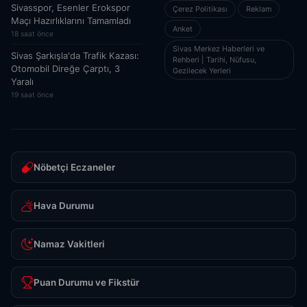
Sivasspor, Esenler Erokspor
Çerez Politikası
Reklam
Maçı Hazırlıklarını Tamamladı
Anket
18 saat önce
Sivas Merkez Haberleri ve
Sivas Şarkışla'da Trafik Kazası:
Rehberi | Tarihi, Nüfusu,
Otomobil Direğe Çarptı, 3
Gezilecek Yerleri
Yaralı
19 saat önce
Nöbetçi Eczaneler
Hava Durumu
Namaz Vakitleri
Puan Durumu ve Fikstür