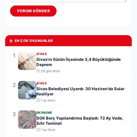
YORUM GÖNDER
EN ÇOK OKUNANLAR
1
SIVAS
Sivas'ın Gürün İlçesinde 3,4 Büyüklüğünde
Deprem
28 gün önce
2
SIVAS
Sivas Belediyesi Uyardı: 30 Haziran'da Sular
Kesiliyor
1 ay önce
3
EKONOMI
SGK Borç Yapılandırma Başladı: 72 Ay Vade,
Sıfır Teminat
1 ay önce