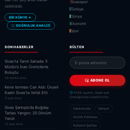
Sivasspor
cebinizde.
Türkiye
Dünya
BİK KÜNYE →
Ekonomi
DOĞRULUK ANALIZI
Spor
SON HABERLER
BÜLTEN
Sivas'ta Tarım Sahada: İl
Müdürü İnan Üreticilerle
Buluştu
38 dakika önce
ABONE OL
Kene Isırması Can Aldı: Ünyeli
Kadın Sivas'ta Vefat Etti
KVKK uyumlu. Spam yok.
İstediğinizde çıkabilirsiniz.
3 saat önce
Sivas Şarkışla'da Buğday
Hakkımızda
İletişim
Tarlası Yangını: 20 Dönüm
Gizlilik Politikası
Yandı
13 saat önce
Kullanım Şartları