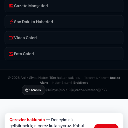
Gazete Manşetleri
Son Dakika Haberleri
Video Galeri
Foto Galeri
© 2026 Anlık Sivas Haber. Tüm hakları saklıdır.
Tasarım & Yazılım:
Brokod
Ajans
· Haber Sistemi:
BrokNews
Künye
KVKK
Çerez
Sitemap
RSS
Karanlık
Çerezler hakkında
— Deneyiminizi
geliştirmek için çerez kullanıyoruz. Kabul