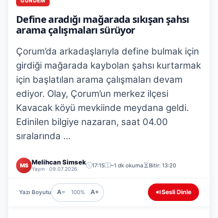
GÜNDEM
Define aradığı mağarada sıkışan şahsı
arama çalışmaları sürüyor
Çorum’da arkadaşlarıyla define bulmak için
girdiği mağarada kaybolan şahsı kurtarmak
için başlatılan arama çalışmaları devam
ediyor. Olay, Çorum’un merkez ilçesi
Kavacak köyü mevkiinde meydana geldi.
Edinilen bilgiye nazaran, saat 04.00
sıralarında ...
Melihcan Simsek
MS
17:15
~1 dk okuma
Bitir: 13:20
Yayın · 09.07.2026
A−
A+
Sesli Dinle
Yazı Boyutu
100%