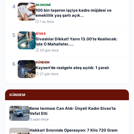
4
EKONOMI
100 bin taşeron işçiye kadro müjdesi ve
emeklilik yaş şartı açık...
1 ay önce
5
SIVAS
Sivaslılar Dikkat! Yarın 13.00'te Kesilecek:
İşte O Mahalleler.....
29 gün önce
6
GÜNDEM
Kayseri’de rastgele ateş açıldı: 1 yaralı
27 gün önce
GÜNDEM
Kene Isırması Can Aldı: Ünyeli Kadın Sivas'ta
Vefat Etti
3 saat önce
Hakkari Sınırında Operasyon: 7 Kilo 720 Gram