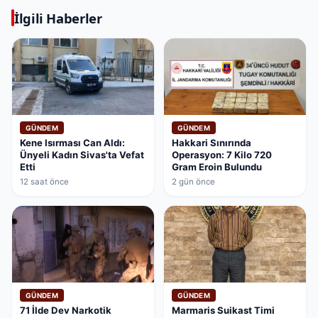
İlgili Haberler
GÜNDEM
GÜNDEM
Kene Isırması Can Aldı:
Hakkari Sınırında
Ünyeli Kadın Sivas'ta Vefat
Operasyon: 7 Kilo 720
Etti
Gram Eroin Bulundu
12 saat önce
2 gün önce
GÜNDEM
GÜNDEM
71 İlde Dev Narkotik
Marmaris Suikast Timi