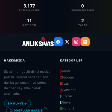
3.177
0
TOPLAM HABER
BUGÜN EKLENEN
11
2
KATEGORI
YAZAR
HAKKIMIZDA
KATEGORILER
Genel
Sivas'ın en güçlü dijital medya
portalı. Güncel haberler, son
Gündem
dakika gelişmeleri ve şehre
Sivas
dair her şey anlık olarak
Sivasspor
cebinizde.
Türkiye
Dünya
BİK KÜNYE →
Ekonomi
DOĞRULUK ANALIZI