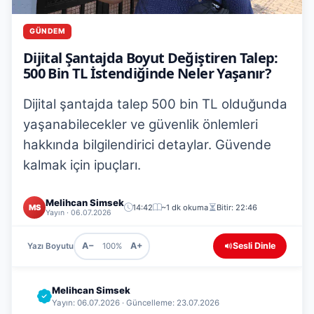
GÜNDEM
Dijital Şantajda Boyut Değiştiren Talep:
500 Bin TL İstendiğinde Neler Yaşanır?
Dijital şantajda talep 500 bin TL olduğunda
yaşanabilecekler ve güvenlik önlemleri
hakkında bilgilendirici detaylar. Güvende
kalmak için ipuçları.
Melihcan Simsek
MS
14:42
~1 dk okuma
Bitir: 22:46
Yayın · 06.07.2026
A−
A+
Sesli Dinle
Yazı Boyutu
100%
Melihcan Simsek
Yayın: 06.07.2026 · Güncelleme: 23.07.2026