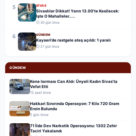
5
SIVAS
Sivaslılar Dikkat! Yarın 13.00'te Kesilecek:
İşte O Mahalleler.....
30 gün önce
6
GÜNDEM
Kayseri’de rastgele ateş açıldı: 1 yaralı
27 gün önce
GÜNDEM
Kene Isırması Can Aldı: Ünyeli Kadın Sivas'ta
Vefat Etti
12 saat önce
Hakkari Sınırında Operasyon: 7 Kilo 720 Gram
Eroin Bulundu
2 gün önce
71 İlde Dev Narkotik Operasyonu: 1302 Zehir
Taciri Yakalandı