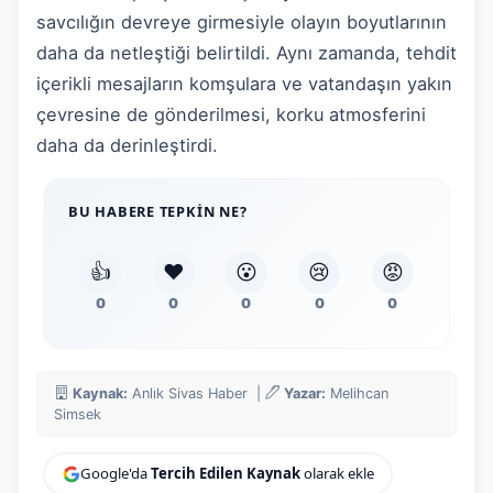
savcılığın devreye girmesiyle olayın boyutlarının
daha da netleştiği belirtildi. Aynı zamanda, tehdit
içerikli mesajların komşulara ve vatandaşın yakın
çevresine de gönderilmesi, korku atmosferini
daha da derinleştirdi.
BU HABERE TEPKIN NE?
👍
❤️
😮
😢
😡
0
0
0
0
0
Kaynak:
Anlık Sivas Haber |
Yazar:
Melihcan
Simsek
Google'da
Tercih Edilen Kaynak
olarak ekle