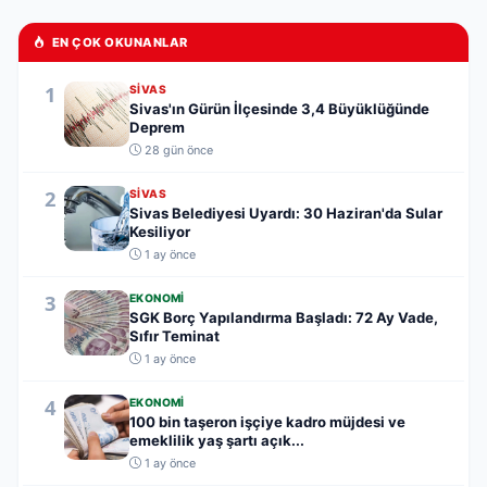
EN ÇOK OKUNANLAR
1
SIVAS
Sivas'ın Gürün İlçesinde 3,4 Büyüklüğünde
Deprem
28 gün önce
2
SIVAS
Sivas Belediyesi Uyardı: 30 Haziran'da Sular
Kesiliyor
1 ay önce
3
EKONOMI
SGK Borç Yapılandırma Başladı: 72 Ay Vade,
Sıfır Teminat
1 ay önce
4
EKONOMI
100 bin taşeron işçiye kadro müjdesi ve
emeklilik yaş şartı açık...
1 ay önce