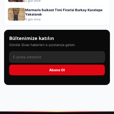
2 gün önce
Marmaris Suikast Timi Firarisi Burkay Karatepe
Yakalandı
3 gün önce
Bültenimize katılın
Günlük Sivas haberleri e-postanıza gelsin.
Abone Ol