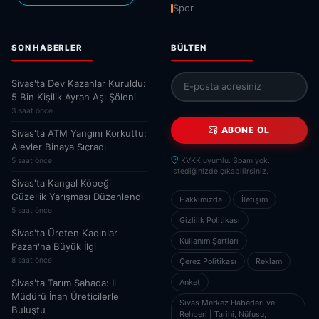
Spor
SON HABERLER
BÜLTEN
Sivas'ta Dev Kazanlar Kuruldu:
5 Bin Kişilik Ayran Aşı Şöleni
3 saat önce
ABONE OL
Sivas'ta ATM Yangını Korkuttu:
Alevler Binaya Sıçradı
5 saat önce
KVKK uyumlu. Spam yok.
İstediğinizde çıkabilirsiniz.
Sivas'ta Kangal Köpeği
Güzellik Yarışması Düzenlendi
Hakkımızda
İletişim
5 saat önce
Gizlilik Politikası
Sivas'ta Üreten Kadınlar
Kullanım Şartları
Pazarı'na Büyük İlgi
8 saat önce
Çerez Politikası
Reklam
Sivas'ta Tarım Sahada: İl
Anket
Müdürü İnan Üreticilerle
Sivas Merkez Haberleri ve
Buluştu
Rehberi | Tarihi, Nüfusu,