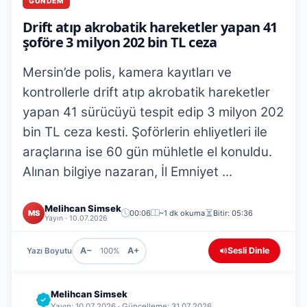
GÜNDEM
Drift atıp akrobatik hareketler yapan 41
şoföre 3 milyon 202 bin TL ceza
Mersin’de polis, kamera kayıtları ve
kontrollerle drift atıp akrobatik hareketler
yapan 41 sürücüyü tespit edip 3 milyon 202
bin TL ceza kesti. Şoförlerin ehliyetleri ile
araçlarına ise 60 gün mühletle el konuldu.
Alınan bilgiye nazaran, İl Emniyet ...
Melihcan Simsek
MS
00:06
~1 dk okuma
Bitir: 05:36
Yayın · 10.07.2026
A−
A+
Sesli Dinle
Yazı Boyutu
100%
Melihcan Simsek
Yayın: 10.07.2026 · Güncelleme: 31.07.2026