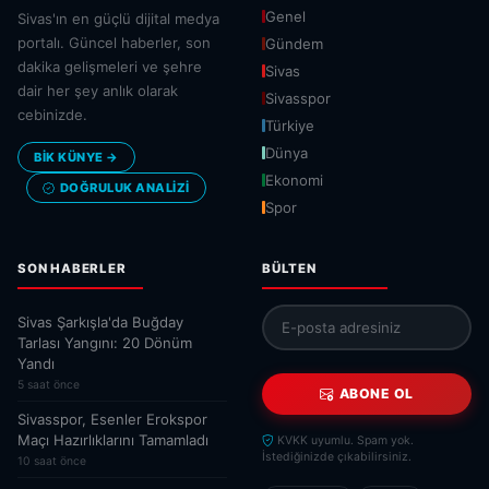
Genel
Sivas'ın en güçlü dijital medya
portalı. Güncel haberler, son
Gündem
dakika gelişmeleri ve şehre
Sivas
dair her şey anlık olarak
Sivasspor
cebinizde.
Türkiye
Dünya
BİK KÜNYE →
Ekonomi
DOĞRULUK ANALIZI
Spor
SON HABERLER
BÜLTEN
Sivas Şarkışla'da Buğday
Tarlası Yangını: 20 Dönüm
Yandı
5 saat önce
ABONE OL
Sivasspor, Esenler Erokspor
Maçı Hazırlıklarını Tamamladı
KVKK uyumlu. Spam yok.
İstediğinizde çıkabilirsiniz.
10 saat önce