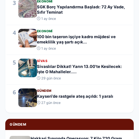
3
EKONOMI
SGK Borç Yapılandırma Başladı: 72 Ay Vade,
Sıfır Teminat
1 ay önce
4
EKONOMI
100 bin taşeron işçiye kadro müjdesi ve
emeklilik yaş şartı açık...
1 ay önce
5
SIVAS
Sivaslılar Dikkat! Yarın 13.00'te Kesilecek:
İşte O Mahalleler.....
29 gün önce
6
GÜNDEM
Kayseri’de rastgele ateş açıldı: 1 yaralı
27 gün önce
GÜNDEM
Hakkari Sınırında Operasyon: 7 Kilo 720 Gram