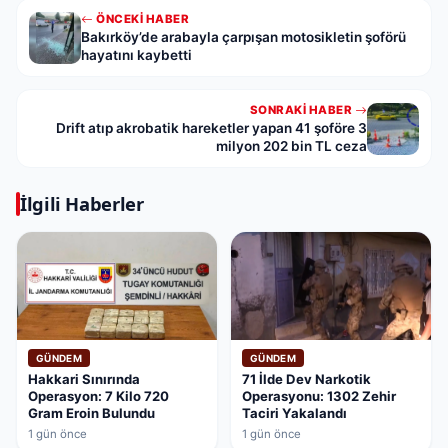
ÖNCEKI HABER
Bakırköy’de arabayla çarpışan motosikletin şoförü
hayatını kaybetti
SONRAKI HABER
Drift atıp akrobatik hareketler yapan 41 şoföre 3
milyon 202 bin TL ceza
İlgili Haberler
GÜNDEM
GÜNDEM
Hakkari Sınırında
71 İlde Dev Narkotik
Operasyon: 7 Kilo 720
Operasyonu: 1302 Zehir
Gram Eroin Bulundu
Taciri Yakalandı
1 gün önce
1 gün önce