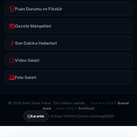
Puan Durumu ve Fikstür
Gazete Manşetleri
Son Dakika Haberleri
Video Galeri
Foto Galeri
© 2026 Anlık Sivas Haber. Tüm hakları saklıdır.
Tasarım & Yazılım:
Brokod
Ajans
· Haber Sistemi:
BrokNews
Künye
KVKK
Çerez
Sitemap
RSS
Karanlık