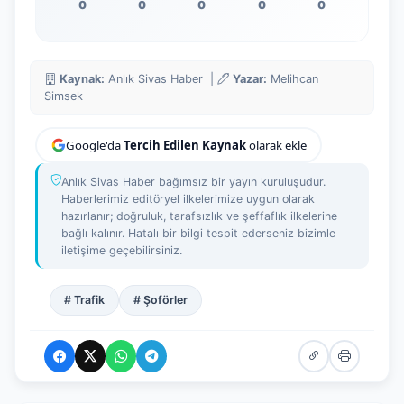
0
0
0
0
0
Kaynak:
Anlık Sivas Haber |
Yazar:
Melihcan
Simsek
Google'da
Tercih Edilen Kaynak
olarak ekle
Anlık Sivas Haber bağımsız bir yayın kuruluşudur.
Haberlerimiz editöryel ilkelerimize uygun olarak
hazırlanır; doğruluk, tarafsızlık ve şeffaflık ilkelerine
bağlı kalınır. Hatalı bir bilgi tespit ederseniz bizimle
iletişime geçebilirsiniz.
# Trafik
# Şoförler