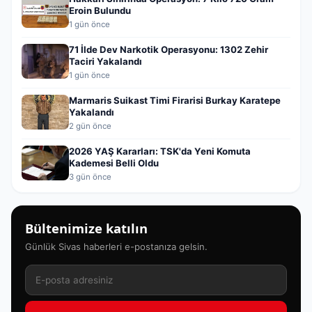
Eroin Bulundu
1 gün önce
71 İlde Dev Narkotik Operasyonu: 1302 Zehir
Taciri Yakalandı
1 gün önce
Marmaris Suikast Timi Firarisi Burkay Karatepe
Yakalandı
2 gün önce
2026 YAŞ Kararları: TSK'da Yeni Komuta
Kademesi Belli Oldu
3 gün önce
Bültenimize katılın
Günlük Sivas haberleri e-postanıza gelsin.