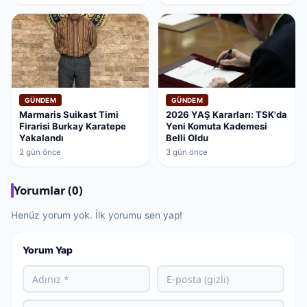
GÜNDEM
GÜNDEM
Marmaris Suikast Timi
2026 YAŞ Kararları: TSK'da
Firarisi Burkay Karatepe
Yeni Komuta Kademesi
Yakalandı
Belli Oldu
2 gün önce
3 gün önce
Yorumlar (0)
Henüz yorum yok. İlk yorumu sen yap!
Yorum Yap