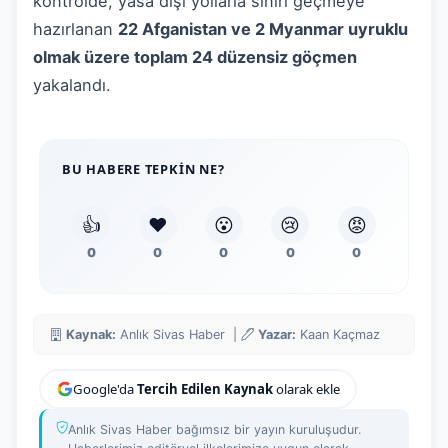
kontrolde, yasa dışı yollarla sınırı geçmeye
hazırlanan
22 Afganistan ve 2 Myanmar uyruklu
olmak üzere toplam 24 düzensiz göçmen
yakalandı.
BU HABERE TEPKIN NE?
👍
❤️
😮
😢
😡
0
0
0
0
0
Kaynak:
Anlık Sivas Haber |
Yazar:
Kaan Kaçmaz
Google'da
Tercih Edilen Kaynak
olarak ekle
Anlık Sivas Haber bağımsız bir yayın kuruluşudur.