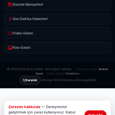
Gazete Manşetleri
Son Dakika Haberleri
Video Galeri
Foto Galeri
© 2026 Anlık Sivas Haber. Tüm hakları saklıdır.
Tasarım & Yazılım:
Brokod
Ajans
· Haber Sistemi:
BrokNews
Künye
KVKK
Çerez
Sitemap
RSS
Karanlık
Çerezler hakkında
— Deneyiminizi
geliştirmek için çerez kullanıyoruz. Kabul