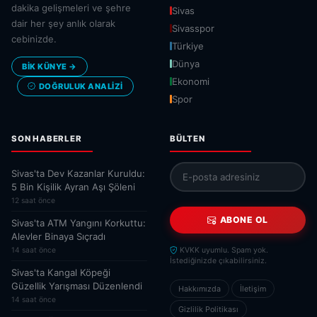
dakika gelişmeleri ve şehre
Sivas
dair her şey anlık olarak
Sivasspor
cebinizde.
Türkiye
Dünya
BİK KÜNYE →
Ekonomi
DOĞRULUK ANALIZI
Spor
SON HABERLER
BÜLTEN
Sivas'ta Dev Kazanlar Kuruldu:
5 Bin Kişilik Ayran Aşı Şöleni
12 saat önce
ABONE OL
Sivas'ta ATM Yangını Korkuttu:
Alevler Binaya Sıçradı
14 saat önce
KVKK uyumlu. Spam yok.
İstediğinizde çıkabilirsiniz.
Sivas'ta Kangal Köpeği
Güzellik Yarışması Düzenlendi
Hakkımızda
İletişim
14 saat önce
Gizlilik Politikası