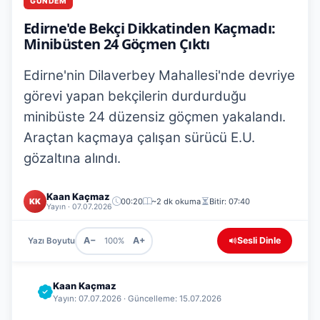
GÜNDEM
Edirne'de Bekçi Dikkatinden Kaçmadı:
Minibüsten 24 Göçmen Çıktı
Edirne'nin Dilaverbey Mahallesi'nde devriye
görevi yapan bekçilerin durdurduğu
minibüste 24 düzensiz göçmen yakalandı.
Araçtan kaçmaya çalışan sürücü E.U.
gözaltına alındı.
Kaan Kaçmaz
KK
00:20
~2 dk okuma
Bitir: 07:40
Yayın · 07.07.2026
A−
A+
Sesli Dinle
Yazı Boyutu
100%
Kaan Kaçmaz
Yayın: 07.07.2026 · Güncelleme: 15.07.2026