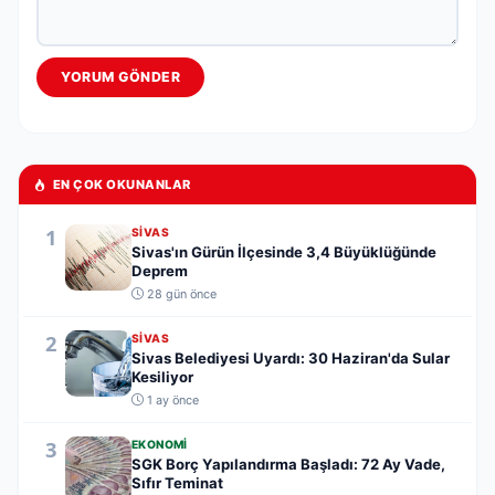
YORUM GÖNDER
EN ÇOK OKUNANLAR
1
SIVAS
Sivas'ın Gürün İlçesinde 3,4 Büyüklüğünde
Deprem
28 gün önce
2
SIVAS
Sivas Belediyesi Uyardı: 30 Haziran'da Sular
Kesiliyor
1 ay önce
3
EKONOMI
SGK Borç Yapılandırma Başladı: 72 Ay Vade,
Sıfır Teminat