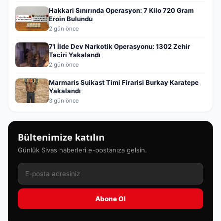
Hakkari Sınırında Operasyon: 7 Kilo 720 Gram
Eroin Bulundu
2 gün önce
71 İlde Dev Narkotik Operasyonu: 1302 Zehir
Taciri Yakalandı
2 gün önce
Marmaris Suikast Timi Firarisi Burkay Karatepe
Yakalandı
3 gün önce
Bültenimize katılın
Günlük Sivas haberleri e-postanıza gelsin.
Abone Ol