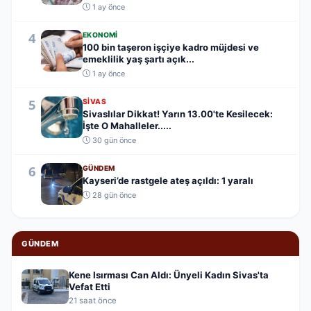
1 ay önce
4
EKONOMI
100 bin taşeron işçiye kadro müjdesi ve
emeklilik yaş şartı açık...
1 ay önce
5
SIVAS
Sivaslılar Dikkat! Yarın 13.00'te Kesilecek:
İşte O Mahalleler.....
30 gün önce
6
GÜNDEM
Kayseri’de rastgele ateş açıldı: 1 yaralı
28 gün önce
GÜNDEM
Kene Isırması Can Aldı: Ünyeli Kadın Sivas'ta
Vefat Etti
21 saat önce