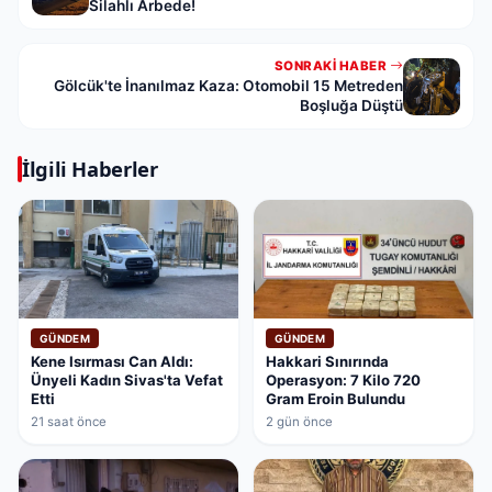
Silahlı Arbede!
SONRAKI HABER
Gölcük'te İnanılmaz Kaza: Otomobil 15 Metreden
Boşluğa Düştü
İlgili Haberler
GÜNDEM
GÜNDEM
Kene Isırması Can Aldı:
Hakkari Sınırında
Ünyeli Kadın Sivas'ta Vefat
Operasyon: 7 Kilo 720
Etti
Gram Eroin Bulundu
21 saat önce
2 gün önce