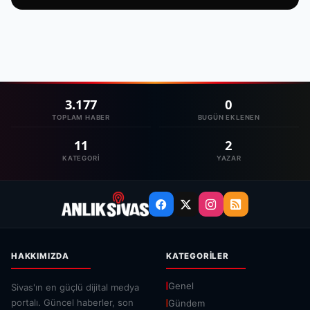
3.177
0
TOPLAM HABER
BUGÜN EKLENEN
11
2
KATEGORI
YAZAR
HAKKIMIZDA
KATEGORILER
Genel
Sivas'ın en güçlü dijital medya
portalı. Güncel haberler, son
Gündem