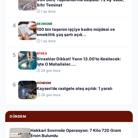
Sıfır Teminat
1 ay önce
4
EKONOMI
100 bin taşeron işçiye kadro müjdesi ve
emeklilik yaş şartı açık...
1 ay önce
5
SIVAS
Sivaslılar Dikkat! Yarın 13.00'te Kesilecek:
İşte O Mahalleler.....
29 gün önce
6
GÜNDEM
Kayseri’de rastgele ateş açıldı: 1 yaralı
26 gün önce
GÜNDEM
Hakkari Sınırında Operasyon: 7 Kilo 720 Gram
Eroin Bulundu