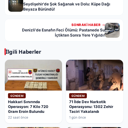
Seydişehir'de Şok Sağanak ve Dolu: Küpe Dağı
Beyaza Büründü!
SONRAKI HABER
Denizli'de Esnafın Feci Ölümü: Pastanede Su
İçtikten Sonra Yere Yığıldı!
İlgili Haberler
GÜNDEM
GÜNDEM
Hakkari Sınırında
71 İlde Dev Narkotik
Operasyon: 7 Kilo 720
Operasyonu: 1302 Zehir
Gram Eroin Bulundu
Taciri Yakalandı
22 saat önce
1 gün önce