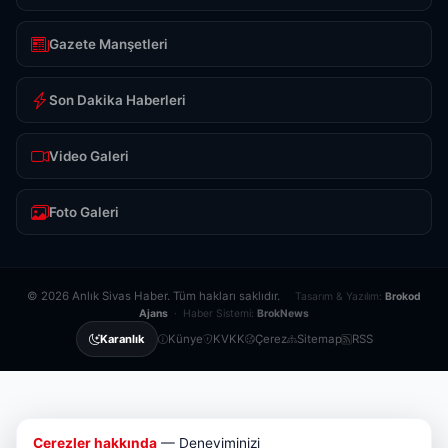
Gazete Manşetleri
Son Dakika Haberleri
Video Galeri
Foto Galeri
© 2026 Anlık Sivas Haber. Tüm hakları saklıdır.
Tasarım & Yazılım:
Brokod
Ajans
· Haber Sistemi:
BrokNews
Künye
KVKK
Çerez
Sitemap
RSS
Karanlık
Çerezler hakkında
— Deneyiminizi