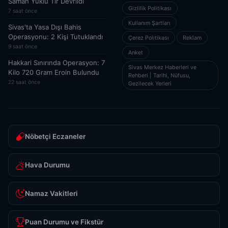
Saman Yüklü Tır Devrildi
Gizlilik Politikası
7 saat önce
Kullanım Şartları
Sivas'ta Yasa Dışı Bahis
Operasyonu: 2 Kişi Tutuklandı
Çerez Politikası
Reklam
9 saat önce
Anket
Hakkari Sınırında Operasyon: 7
Sivas Merkez Haberleri ve
Kilo 720 Gram Eroin Bulundu
Rehberi | Tarihi, Nüfusu,
22 saat önce
Gezilecek Yerleri
Nöbetçi Eczaneler
Hava Durumu
Namaz Vakitleri
Puan Durumu ve Fikstür