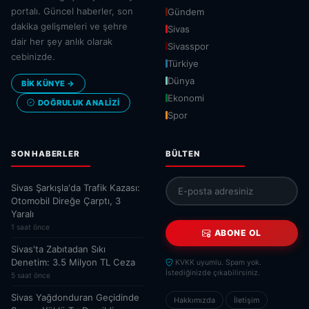
portalı. Güncel haberler, son
Gündem
dakika gelişmeleri ve şehre
Sivas
dair her şey anlık olarak
Sivasspor
cebinizde.
Türkiye
Dünya
BİK KÜNYE →
Ekonomi
DOĞRULUK ANALIZI
Spor
SON HABERLER
BÜLTEN
Sivas Şarkışla'da Trafik Kazası:
Otomobil Direğe Çarptı, 3
Yaralı
1 saat önce
ABONE OL
Sivas'ta Zabıtadan Sıkı
Denetim: 3.5 Milyon TL Ceza
KVKK uyumlu. Spam yok.
İstediğinizde çıkabilirsiniz.
5 saat önce
Sivas Yağdonduran Geçidinde
Hakkımızda
İletişim