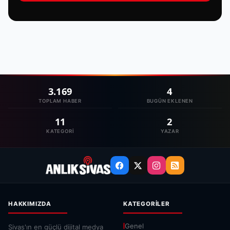
3.169
4
TOPLAM HABER
BUGÜN EKLENEN
11
2
KATEGORI
YAZAR
HAKKIMIZDA
KATEGORILER
Genel
Sivas'ın en güçlü dijital medya