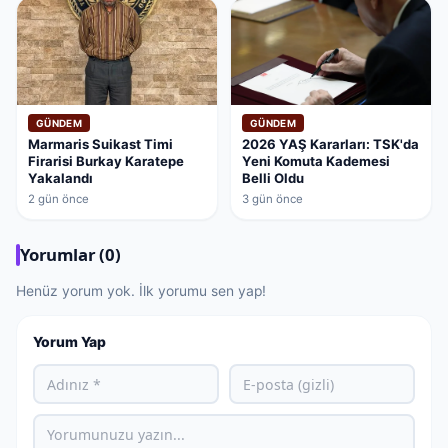
GÜNDEM
GÜNDEM
Marmaris Suikast Timi
2026 YAŞ Kararları: TSK'da
Firarisi Burkay Karatepe
Yeni Komuta Kademesi
Yakalandı
Belli Oldu
2 gün önce
3 gün önce
Yorumlar (0)
Henüz yorum yok. İlk yorumu sen yap!
Yorum Yap