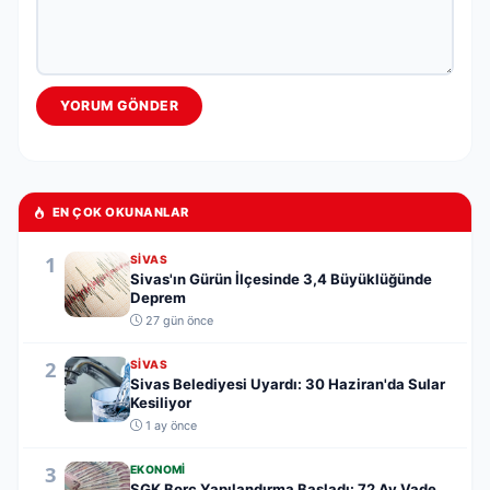
YORUM GÖNDER
EN ÇOK OKUNANLAR
1
SIVAS
Sivas'ın Gürün İlçesinde 3,4 Büyüklüğünde
Deprem
27 gün önce
2
SIVAS
Sivas Belediyesi Uyardı: 30 Haziran'da Sular
Kesiliyor
1 ay önce
3
EKONOMI
SGK Borç Yapılandırma Başladı: 72 Ay Vade,