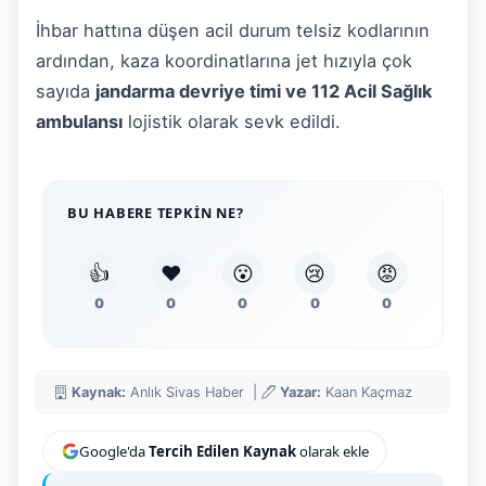
İhbar hattına düşen acil durum telsiz kodlarının
ardından, kaza koordinatlarına jet hızıyla çok
sayıda
jandarma devriye timi ve 112 Acil Sağlık
ambulansı
lojistik olarak sevk edildi.
BU HABERE TEPKIN NE?
👍
❤️
😮
😢
😡
0
0
0
0
0
Kaynak:
Anlık Sivas Haber |
Yazar:
Kaan Kaçmaz
Google'da
Tercih Edilen Kaynak
olarak ekle