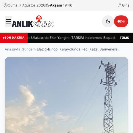
Cuma, 7 Ağustos 2026
Akşam
19:46
Giriş
Sivas Ulukapı'da Ekin Yangını: TARSİM İncelemesi Başladı
Sivas
TÜMÜ
SON DAKİKA
Anasayfa
›
Gündem
›
Elazığ-Bingöl Karayolunda Feci Kaza: Bariyerlere...