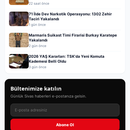
22 saat önce
71 İlde Dev Narkotik Operasyonu: 1302 Zehir
Taciri Yakalandı
1 gün önce
Marmaris Suikast Timi Firarisi Burkay Karatepe
Yakalandı
2 gün önce
2026 YAŞ Kararları: TSK'da Yeni Komuta
Kademesi Belli Oldu
3 gün önce
Bültenimize katılın
Günlük Sivas haberleri e-postanıza gelsin.
Abone Ol