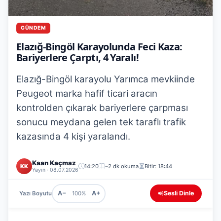
GÜNDEM
Elazığ-Bingöl Karayolunda Feci Kaza:
Bariyerlere Çarptı, 4 Yaralı!
Elazığ-Bingöl karayolu Yarımca mevkiinde
Peugeot marka hafif ticari aracın
kontrolden çıkarak bariyerlere çarpması
sonucu meydana gelen tek taraflı trafik
kazasında 4 kişi yaralandı.
Kaan Kaçmaz
KK
14:20
~2 dk okuma
Bitir: 18:44
Yayın · 08.07.2026
A−
A+
Sesli Dinle
Yazı Boyutu
100%