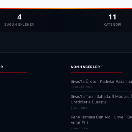
4
11
BUGÜN EKLENEN
KATEGORI
ER
SON HABERLER
Sivas'ta Üreten Kadınlar Pazarı'na
57 dakika önce
Sivas'ta Tarım Sahada: İl Müdürü 
Üreticilerle Buluştu
2 saat önce
Kene Isırması Can Aldı: Ünyeli Kad
Vefat Etti
4 saat önce