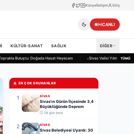
Künye
İletişim
Giriş
CANLI
I
KÜLTÜR-SANAT
SAĞLIK
DİĞER
Toprakla Buluştu: Doğada Hasat Heyecanı
Sivas Valisi Yılmaz Şimşek
TÜMÜ
EN ÇOK OKUNANLAR
1
SIVAS
Sivas'ın Gürün İlçesinde 3,4
Büyüklüğünde Deprem
28 gün önce
2
SIVAS
Sivas Belediyesi Uyardı: 30