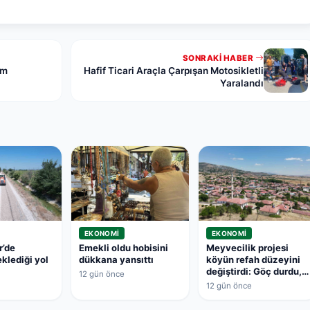
SONRAKI HABER
ım
Hafif Ticari Araçla Çarpışan Motosikletli
Yaralandı
EKONOMI
EKONOMI
r’de
Emekli oldu hobisini
Meyvecilik projesi
eklediği yol
dükkana yansıttı
köyün refah düzeyini
değiştirdi: Göç durdu,
12 gün önce
işsizlik bitti
12 gün önce