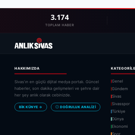
3.174
TOPLAM HABER
HAKKIMIZDA
KATEGORIL
Genel
Sivas'ın en güçlü dijital medya portalı. Güncel
haberler, son dakika gelişmeleri ve şehre dair
Gündem
her şey anlık olarak cebinizde.
Sivas
Sivasspor
BİK KÜNYE →
DOĞRULUK ANALIZI
Türkiye
Dünya
Ekonomi
Spor