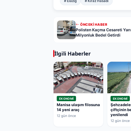
# Elazığ
# Kiraz Hasadı
ÖNCEKI HABER
Polisten Kaçma Cesareti Yar
Milyonluk Bedel Getirdi
İlgili Haberler
EKONOMI
EKONOMI
Manisa ulaşım filosuna
Şehzadele
14 yeni araç
çiftçinin b
yenilendi
12 gün önce
12 gün önce