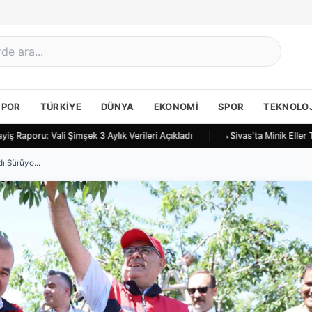
SPOR
TÜRKIYE
DÜNYA
EKONOMI
SPOR
TEKNOLOJ
ş Raporu: Vali Şimşek 3 Aylık Verileri Açıkladı
Sivas'ta Minik Eller 
ı Sürüyo...