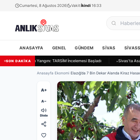
Cumartesi, 8 Ağustos 2026
Vakit:
İkindi
16:33
ANASAYFA
GENEL
GÜNDEM
SIVAS
SIVAS
as Ulukapı'da Ekin Yangını: TARSİM İncelemesi Başladı
Sivas'ta Asayi
SON DAKİKA
Anasayfa
›
Ekonomi
›
Elazığ’da 7 Bin Dekar Alanda Kiraz Hasad
A+
A−
Dinle