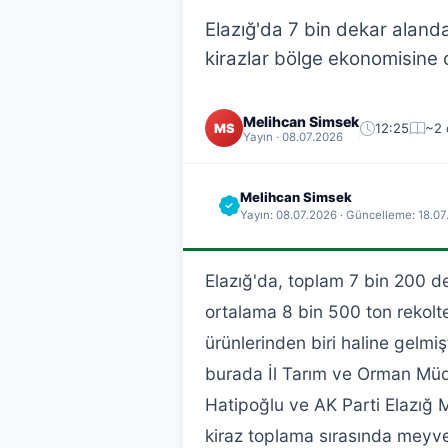
Elazığ'da 7 bin dekar alanda
kirazlar bölge ekonomisine ca
Melihcan Simsek
12:25
~2 
MS
Yayın · 08.07.2026
Melihcan Simsek
Yayın: 08.07.2026 · Güncelleme: 18.0
Elazığ'da, toplam 7 bin 200 dek
ortalama 8 bin 500 ton rekolt
ürünlerinden biri haline gelmiş
burada İl Tarım ve Orman Müd
Hatipoğlu ve AK Parti Elazığ Mill
kiraz toplama sırasında meyve