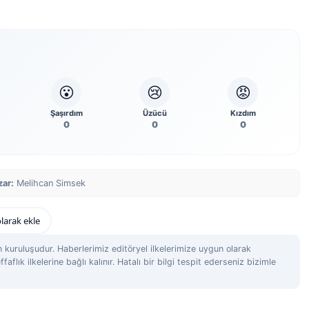
😮
😢
😡
Şaşırdım
Üzücü
Kızdım
0
0
0
zar:
Melihcan Simsek
larak ekle
 kuruluşudur. Haberlerimiz editöryel ilkelerimize uygun olarak
ffaflık ilkelerine bağlı kalınır. Hatalı bir bilgi tespit ederseniz bizimle