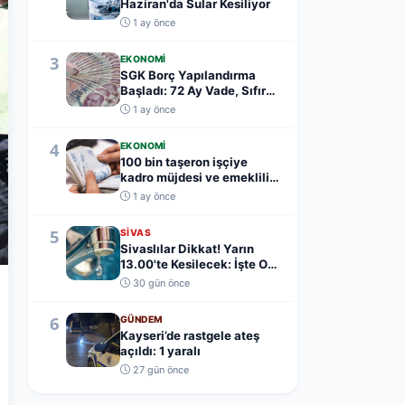
Haziran'da Sular Kesiliyor
1 ay önce
3
EKONOMI
SGK Borç Yapılandırma
Başladı: 72 Ay Vade, Sıfır
Teminat
1 ay önce
4
EKONOMI
100 bin taşeron işçiye
kadro müjdesi ve emeklilik
yaş şartı açık...
1 ay önce
5
SIVAS
Sivaslılar Dikkat! Yarın
13.00'te Kesilecek: İşte O
Mahalleler.....
30 gün önce
6
GÜNDEM
Kayseri’de rastgele ateş
açıldı: 1 yaralı
27 gün önce