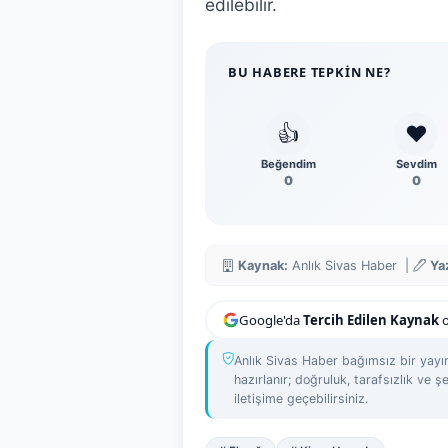
edilebilir.
BU HABERE TEPKIN NE?
👍
❤️
Beğendim
Sevdim
0
0
Kaynak:
Anlık Sivas Haber |
Ya
Google'da
Tercih Edilen Kaynak
o
Anlık Sivas Haber bağımsız bir yayın
hazırlanır; doğruluk, tarafsızlık ve şe
iletişime geçebilirsiniz.