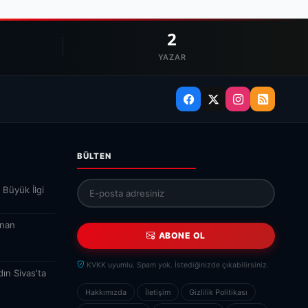
2
YAZAR
BÜLTEN
 Büyük İlgi
İnan
ABONE OL
KVKK uyumlu. Spam yok. İstediğinizde çıkabilirsiniz.
ın Sivas'ta
Hakkımızda
İletişim
Gizlilik Politikası