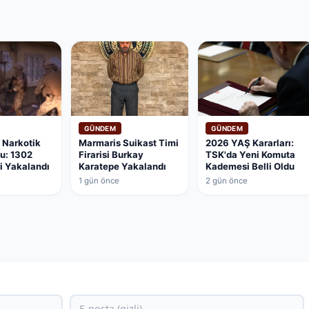
GÜNDEM
GÜNDEM
v Narkotik
Marmaris Suikast Timi
2026 YAŞ Kararları:
u: 1302
Firarisi Burkay
TSK'da Yeni Komuta
ri Yakalandı
Karatepe Yakalandı
Kademesi Belli Oldu
1 gün önce
2 gün önce