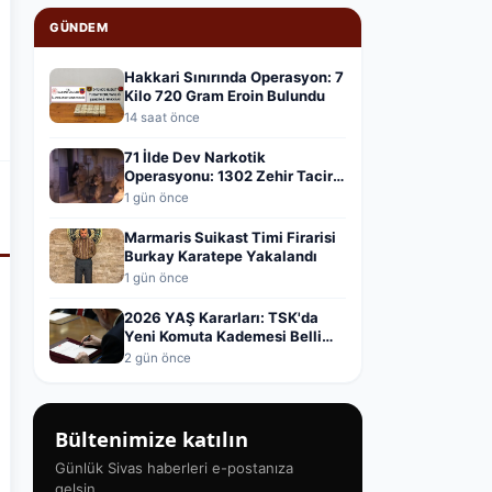
GÜNDEM
Hakkari Sınırında Operasyon: 7
Kilo 720 Gram Eroin Bulundu
14 saat önce
71 İlde Dev Narkotik
Operasyonu: 1302 Zehir Taciri
Yakalandı
1 gün önce
Marmaris Suikast Timi Firarisi
Burkay Karatepe Yakalandı
1 gün önce
2026 YAŞ Kararları: TSK'da
Yeni Komuta Kademesi Belli
Oldu
2 gün önce
Bültenimize katılın
Günlük Sivas haberleri e-postanıza
gelsin.