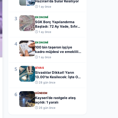
Haziran'da Sular Kesiliyor
1 ay önce
3
EKONOMI
SGK Borç Yapılandırma
Başladı: 72 Ay Vade, Sıfır
Teminat
1 ay önce
4
EKONOMI
100 bin taşeron işçiye
kadro müjdesi ve emeklilik
yaş şartı açık...
1 ay önce
5
SIVAS
Sivaslılar Dikkat! Yarın
13.00'te Kesilecek: İşte O
Mahalleler.....
28 gün önce
6
GÜNDEM
Kayseri’de rastgele ateş
açıldı: 1 yaralı
26 gün önce