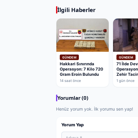
İlgili Haberler
GÜNDEM
GÜNDEM
Hakkari Sınırında
71 İlde De
Operasyon: 7 Kilo 720
Operasyon
Gram Eroin Bulundu
Zehir Taci
14 saat önce
1 gün önce
Yorumlar (0)
Henüz yorum yok. İlk yorumu sen yap!
Yorum Yap