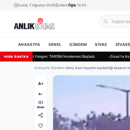
Cuma, 7 Ağustos 2026
Vakit:
Öğle
12:43
ANASAYFA
GENEL
GÜNDEM
SIVAS
SIVAS
as Ulukapı'da Ekin Yangını: TARSİM İncelemesi Başladı
Sivas'ta Asay
SON DAKİKA
Anasayfa
›
Gündem
›
Genç kızın hayatını kaybettiği kazanın img
A+
A−
Dinle