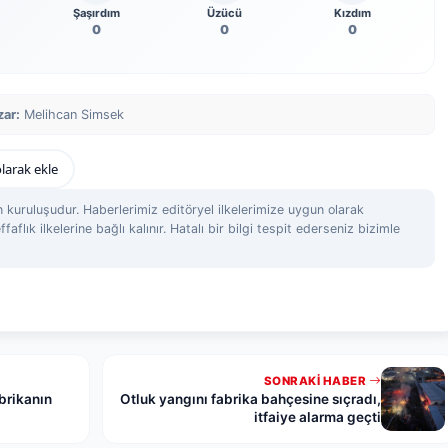
Şaşırdım
Üzücü
Kızdım
0
0
0
zar:
Melihcan Simsek
larak ekle
 kuruluşudur. Haberlerimiz editöryel ilkelerimize uygun olarak
ffaflık ilkelerine bağlı kalınır. Hatalı bir bilgi tespit ederseniz bizimle
SONRAKI HABER
brikanın
Otluk yangını fabrika bahçesine sıçradı,
itfaiye alarma geçti