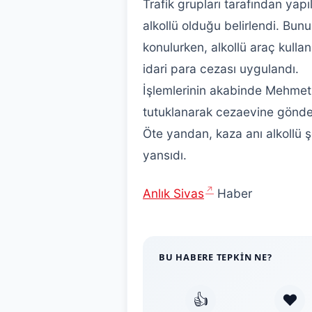
Trafik grupları tarafından yap
alkollü olduğu belirlendi. Bunu
konulurken, alkollü araç kull
idari para cezası uygulandı.
İşlemlerinin akabinde Mehmet 
tutuklanarak cezaevine gönder
Öte yandan, kaza anı alkollü 
yansıdı.
Anlık Sivas
Haber
BU HABERE TEPKIN NE?
👍
❤️