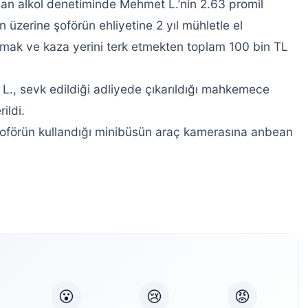
ılan alkol denetiminde Mehmet L.’nin 2.63 promil
n üzerine şoförün ehliyetine 2 yıl mühletle el
anmak ve kaza yerini terk etmekten toplam 100 bin TL
L., sevk edildiği adliyede çıkarıldığı mahkemece
ildi.
şoförün kullandığı minibüsün araç kamerasına anbean
😮
😢
😡