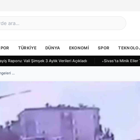
SPOR
TÜRKIYE
DÜNYA
EKONOMI
SPOR
TEKNOLOJ
iş Raporu: Vali Şimşek 3 Aylık Verileri Açıkladı
Sivas'ta Minik Eller 
eleri ...