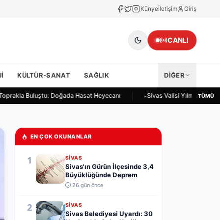
Künye
İletişim
Giriş
CANLI
I
KÜLTÜR-SANAT
SAĞLIK
DİĞER
Toprakla Buluştu: Doğada Hasat Heyecanı
Sivas Valisi Yılmaz Şimşek
TÜMÜ
EN ÇOK OKUNANLAR
1
SIVAS
Sivas'ın Gürün İlçesinde 3,4
Büyüklüğünde Deprem
26 gün önce
2
SIVAS
Sivas Belediyesi Uyardı: 30