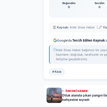
Beğendim
Sevdim
0
0
Kaynak:
Anlık Sivas Haber |
Ya
Google'da
Tercih Edilen Kaynak
o
Anlık Sivas Haber bağımsız bir yayın
hazırlanır; doğruluk, tarafsızlık ve şe
iletişime geçebilirsiniz.
# Kaza
ÖNCEKI HABER
Otluk alanda çıkan yangın fa
bahçesine sıçradı