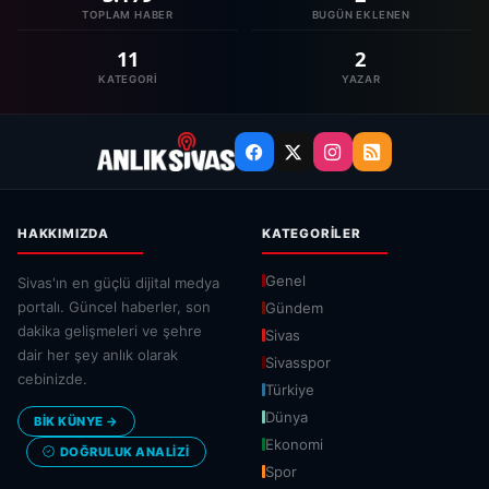
TOPLAM HABER
BUGÜN EKLENEN
11
2
KATEGORI
YAZAR
HAKKIMIZDA
KATEGORILER
Genel
Sivas'ın en güçlü dijital medya
portalı. Güncel haberler, son
Gündem
dakika gelişmeleri ve şehre
Sivas
dair her şey anlık olarak
Sivasspor
cebinizde.
Türkiye
Dünya
BİK KÜNYE →
Ekonomi
DOĞRULUK ANALIZI
Spor