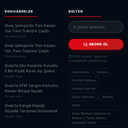
SON HABERLER
BÜLTEN
Sivas Şarkışla'da Tren Kazası:
Yük Treni Traktöre Çarptı
28 dakika önce
ABONE OL
Sivas Şarkışla'da Tren Kazası:
Yük Treni Traktöre Çarptı
28 dakika önce
KVKK uyumlu. Spam yok.
İstediğinizde çıkabilirsiniz.
Sivas'ta Dev Kazanlar Kuruldu:
5 Bin Kişilik Ayran Aşı Şöleni
Hakkımızda
İletişim
16 saat önce
Gizlilik Politikası
Sivas'ta ATM Yangını Korkuttu:
Kullanım Şartları
Alevler Binaya Sıçradı
18 saat önce
Çerez Politikası
Reklam
Sivas'ta Kangal Köpeği
Anket
Güzellik Yarışması Düzenlendi
Sivas Merkez Haberleri ve
18 saat önce
Rehberi | Tarihi, Nüfusu,
Gezilecek Yerleri