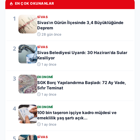
EN ÇOK OKUNANLAR
1
SIVAS
Sivas'ın Gürün İlçesinde 3,4 Büyüklüğünde
Deprem
28 gün önce
2
SIVAS
Sivas Belediyesi Uyardı: 30 Haziran'da Sular
Kesiliyor
1 ay önce
3
EKONOMI
SGK Borç Yapılandırma Başladı: 72 Ay Vade,
Sıfır Teminat
1 ay önce
4
EKONOMI
100 bin taşeron işçiye kadro müjdesi ve
emeklilik yaş şartı açık...
1 ay önce
5
SIVAS