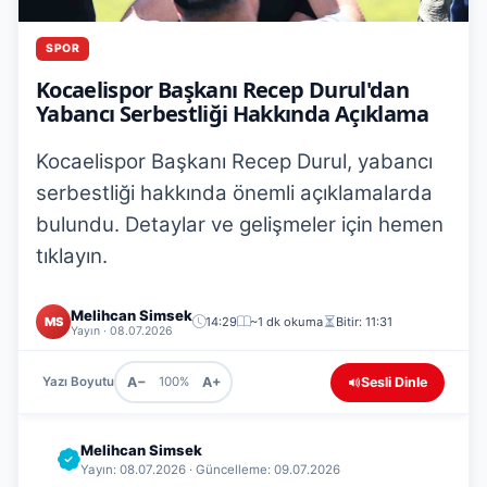
SPOR
Kocaelispor Başkanı Recep Durul'dan
Yabancı Serbestliği Hakkında Açıklama
Kocaelispor Başkanı Recep Durul, yabancı
serbestliği hakkında önemli açıklamalarda
bulundu. Detaylar ve gelişmeler için hemen
tıklayın.
Melihcan Simsek
MS
14:29
~1 dk okuma
Bitir: 11:31
Yayın · 08.07.2026
A−
A+
Sesli Dinle
Yazı Boyutu
100%
Melihcan Simsek
Yayın: 08.07.2026 · Güncelleme: 09.07.2026