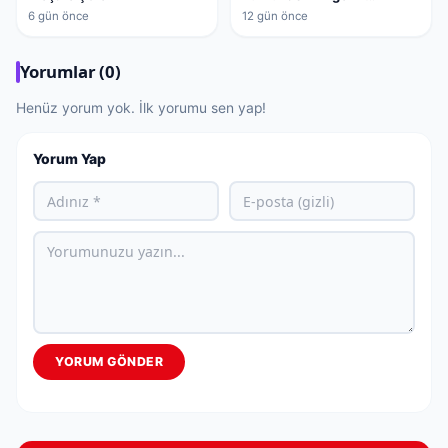
Mehmetçik Vakfı’na
6 gün önce
12 gün önce
bağışlanacak
Yorumlar (0)
Henüz yorum yok. İlk yorumu sen yap!
Yorum Yap
YORUM GÖNDER