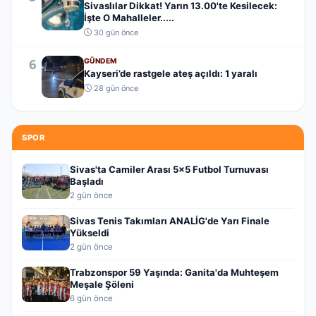
Sivaslılar Dikkat! Yarın 13.00'te Kesilecek:
İşte O Mahalleler.....
30 gün önce
6
GÜNDEM
Kayseri’de rastgele ateş açıldı: 1 yaralı
28 gün önce
SPOR
Sivas'ta Camiler Arası 5x5 Futbol Turnuvası
Başladı
2 gün önce
Sivas Tenis Takımları ANALİG'de Yarı Finale
Yükseldi
2 gün önce
Trabzonspor 59 Yaşında: Ganita'da Muhteşem
Meşale Şöleni
6 gün önce