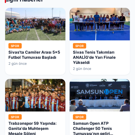
SPOR
SPOR
Sivas'ta Camiler Arası 5x5
Sivas Tenis Takımları
Futbol Turnuvası Başladı
ANALİG'de Yarı Finale
Yükseldi
2 gün önce
2 gün önce
SPOR
SPOR
Trabzonspor 59 Yaşında:
Samsun Open ATP
Ganita'da Muhteşem
Challenger 50 Tenis
Meşale Şöleni
Turnuvası’nın geliri