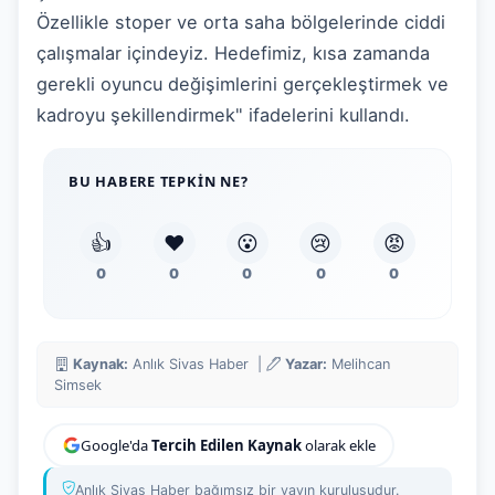
Özellikle stoper ve orta saha bölgelerinde ciddi
çalışmalar içindeyiz. Hedefimiz, kısa zamanda
gerekli oyuncu değişimlerini gerçekleştirmek ve
kadroyu şekillendirmek" ifadelerini kullandı.
BU HABERE TEPKIN NE?
👍
❤️
😮
😢
😡
0
0
0
0
0
Kaynak:
Anlık Sivas Haber |
Yazar:
Melihcan
Simsek
Google'da
Tercih Edilen Kaynak
olarak ekle
Anlık Sivas Haber bağımsız bir yayın kuruluşudur.