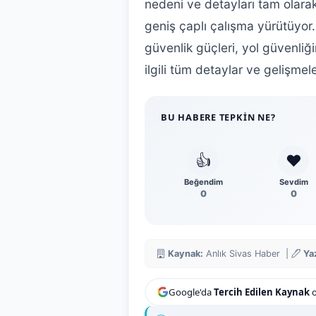
nedeni ve detayları tam olarak
geniş çaplı çalışma yürütüyor.
güvenlik güçleri, yol güvenliğ
ilgili tüm detaylar ve gelişme
BU HABERE TEPKIN NE?
👍
❤️
Beğendim
Sevdim
0
0
Kaynak:
Anlık Sivas Haber |
Ya
Google'da
Tercih Edilen Kaynak
o