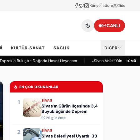
Künye
İletişim
Giriş
CANLI
I
KÜLTÜR-SANAT
SAĞLIK
DİĞER
 Toprakla Buluştu: Doğada Hasat Heyecanı
Sivas Valisi Yılmaz Şimşek
TÜMÜ
EN ÇOK OKUNANLAR
1
SIVAS
Sivas'ın Gürün İlçesinde 3,4
Büyüklüğünde Deprem
29 gün önce
2
SIVAS
Sivas Belediyesi Uyardı: 30