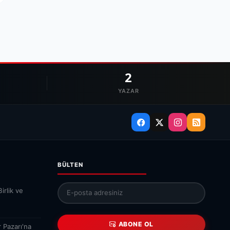
2
YAZAR
BÜLTEN
irlik ve
ABONE OL
 Pazarı'na