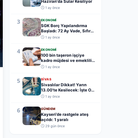
Haziran'da Sular Kesiliyor
1 ay önce
3
EKONOMI
SGK Borç Yapılandırma
Başladı: 72 Ay Vade, Sıfır
Teminat
1 ay önce
4
EKONOMI
100 bin taşeron işçiye
kadro müjdesi ve emeklilik
yaş şartı açık...
1 ay önce
5
SIVAS
Sivaslılar Dikkat! Yarın
13.00'te Kesilecek: İşte O
Mahalleler.....
1 ay önce
6
GÜNDEM
Kayseri’de rastgele ateş
açıldı: 1 yaralı
29 gün önce