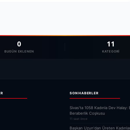
0
11
BUGÜN EKLENEN
KATEGORI
ER
SON HABERLER
Sivas'ta 1058 Kadınla Dev Halay: B
Beraberlik Coşkusu
11 saat önce
Başkan Uzun'dan Üreten Kadınlar