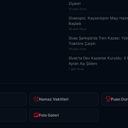
Ziyaret
15 saat önce
Sivasspor, Kayserispor Maçı Hazırl
Başladı
18 saat önce
Sivas Şarkışla'da Tren Kazası: Yük
Traktöre Çarptı
19 saat önce
Sivas'ta Dev Kazanlar Kuruldu: 5 B
Ayran Aşı Şöleni
1 gün önce
Namaz Vakitleri
Puan Dur
Foto Galeri