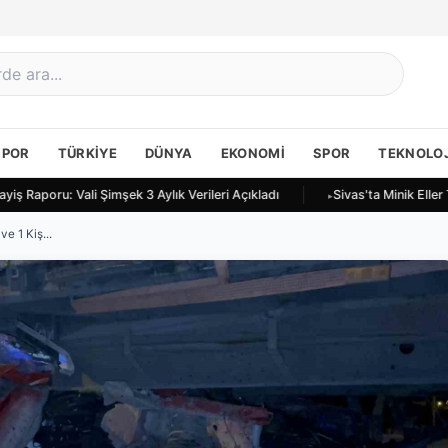
SPOR
TÜRKIYE
DÜNYA
EKONOMI
SPOR
TEKNOLOJ
iş Raporu: Vali Şimşek 3 Aylık Verileri Açıkladı
Sivas'ta Minik Eller
e 1 Kiş...