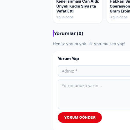
Kene Isırması Can Aldı:
Hakkari Sı
Ünyeli Kadın Sivas'ta
Operasyon:
Vefat Etti
Gram Eroi
1 gün önce
3 gün önce
Yorumlar (0)
Henüz yorum yok. İlk yorumu sen yap!
Yorum Yap
YORUM GÖNDER