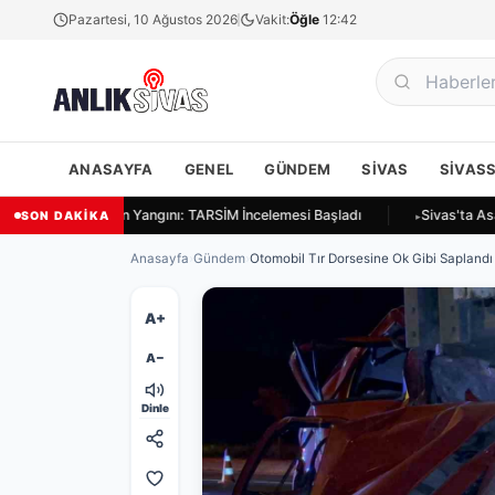
Pazartesi, 10 Ağustos 2026
Vakit:
Öğle
12:42
ANASAYFA
GENEL
GÜNDEM
SIVAS
SIVAS
vas Ulukapı'da Ekin Yangını: TARSİM İncelemesi Başladı
Sivas'ta Asay
SON DAKİKA
Anasayfa
›
Gündem
›
Otomobil Tır Dorsesine Ok Gibi Saplandı v
A+
A−
Dinle