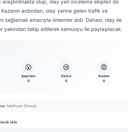
 araştırılmakta olup, olay yeri inceleme ekipleri de
 Kazanın ardından, olay yerine gelen trafik ve
ini sağlamak amacıyla önlemler aldı. Dahası, olay ile
ler yakından takip edilerek kamuoyu ile paylaşılacak.
😮
😢
😡
Şaşırdım
Üzücü
Kızdım
0
0
0
zar:
Melihcan Simsek
larak ekle