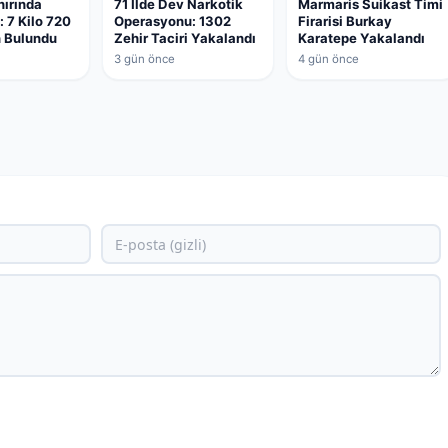
nırında
71 İlde Dev Narkotik
Marmaris Suikast Timi
 7 Kilo 720
Operasyonu: 1302
Firarisi Burkay
n Bulundu
Zehir Taciri Yakalandı
Karatepe Yakalandı
3 gün önce
4 gün önce