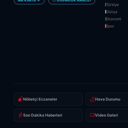
BİK KÜNYE →
DOĞRULUK ANALIZI
Türkiye
Dünya
Ekonomi
Spor
Nöbetçi Eczaneler
Hava Durumu
Son Dakika Haberleri
Video Galeri