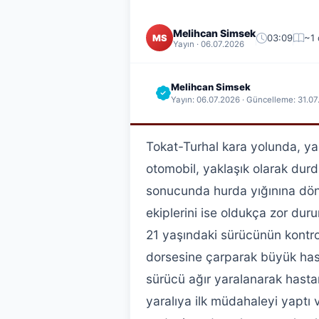
Melihcan Simsek
03:09
~1
MS
Yayın · 06.07.2026
Melihcan Simsek
Yayın: 06.07.2026 · Güncelleme: 31.0
Tokat-Turhal kara yolunda, yaş
otomobil, yaklaşık olarak durd
sonucunda hurda yığınına dönd
ekiplerini ise oldukça zor dur
21 yaşındaki sürücünün kontrol
dorsesine çarparak büyük hasar
sürücü ağır yaralanarak hastane
yaralıya ilk müdahaleyi yaptı v