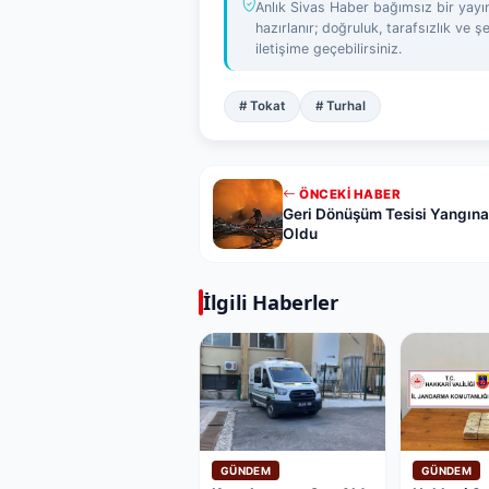
Anlık Sivas Haber bağımsız bir yayın
hazırlanır; doğruluk, tarafsızlık ve şe
iletişime geçebilirsiniz.
# Tokat
# Turhal
ÖNCEKI HABER
Geri Dönüşüm Tesisi Yangına
Oldu
İlgili Haberler
GÜNDEM
GÜNDEM