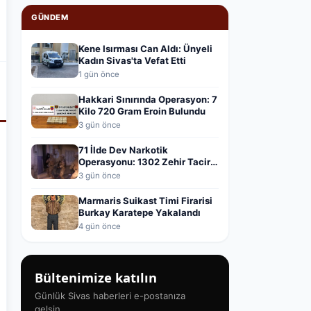
GÜNDEM
Kene Isırması Can Aldı: Ünyeli
Kadın Sivas'ta Vefat Etti
1 gün önce
Hakkari Sınırında Operasyon: 7
Kilo 720 Gram Eroin Bulundu
3 gün önce
71 İlde Dev Narkotik
Operasyonu: 1302 Zehir Taciri
Yakalandı
3 gün önce
Marmaris Suikast Timi Firarisi
Burkay Karatepe Yakalandı
4 gün önce
Bültenimize katılın
Günlük Sivas haberleri e-postanıza
gelsin.