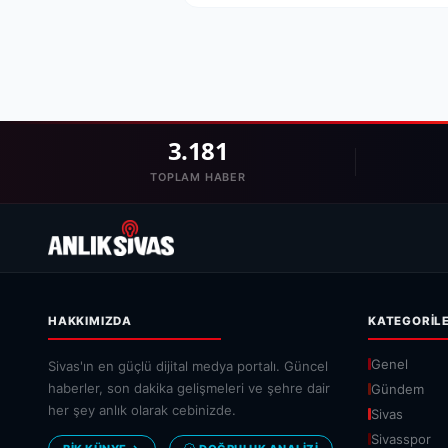
3.181
TOPLAM HABER
HAKKIMIZDA
KATEGORIL
Genel
Sivas'ın en güçlü dijital medya portalı. Güncel
haberler, son dakika gelişmeleri ve şehre dair
Gündem
her şey anlık olarak cebinizde.
Sivas
Sivasspor