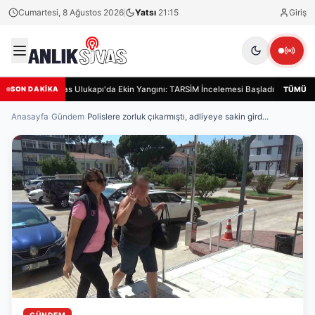
Cumartesi, 8 Ağustos 2026
Yatsı
21:15
Giriş
Sivas Ulukapı'da Ekin Yangını: TARSİM İncelemesi Başladı
Sivas
TÜMÜ
SON DAKİKA
Anasayfa
›
Gündem
›
Polislere zorluk çıkarmıştı, adliyeye sakin gird...