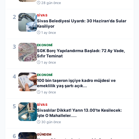
28 gün önce
2
SIVAS
Sivas Belediyesi Uyardı: 30 Haziran'da Sular
Kesiliyor
1 ay önce
3
EKONOMI
SGK Borç Yapılandırma Başladı: 72 Ay Vade,
Sıfır Teminat
1 ay önce
4
EKONOMI
100 bin taşeron işçiye kadro müjdesi ve
emeklilik yaş şartı açık...
1 ay önce
5
SIVAS
Sivaslılar Dikkat! Yarın 13.00'te Kesilecek:
İşte O Mahalleler.....
30 gün önce
6
GÜNDEM