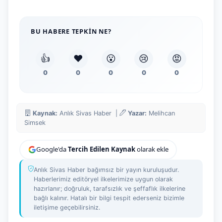
BU HABERE TEPKIN NE?
👍
❤️
😮
😢
😡
0
0
0
0
0
Kaynak:
Anlık Sivas Haber |
Yazar:
Melihcan
Simsek
Google'da
Tercih Edilen Kaynak
olarak ekle
Anlık Sivas Haber bağımsız bir yayın kuruluşudur.
Haberlerimiz editöryel ilkelerimize uygun olarak
hazırlanır; doğruluk, tarafsızlık ve şeffaflık ilkelerine
bağlı kalınır. Hatalı bir bilgi tespit ederseniz bizimle
iletişime geçebilirsiniz.