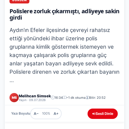
GÜNDEM
Polislere zorluk çıkarmıştı, adliyeye sakin
girdi
Aydın’ın Efeler ilçesinde çevreyi rahatsız
ettiği yönündeki ihbar üzerine polis
gruplarına kimlik göstermek istemeyen ve
kaçmaya çalışarak polis gruplarına güç
anlar yaşatan bayan adliyeye sevk edildi.
Polislere direnen ve zorluk çıkartan bayanın
...
Melihcan Simsek
MS
16:34
~1 dk okuma
Bitir: 20:52
Yayın · 09.07.2026
A−
A+
Sesli Dinle
Yazı Boyutu
100%