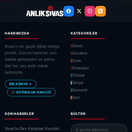
HAKKIMIZDA
KATEGORILER
Genel
Sivas'ın en güçlü dijital medya
portalı. Güncel haberler, son
Gündem
dakika gelişmeleri ve şehre
Sivas
dair her şey anlık olarak
Sivasspor
cebinizde.
Türkiye
Dünya
BİK KÜNYE →
Ekonomi
DOĞRULUK ANALIZI
Spor
SON HABERLER
BÜLTEN
Sivas'ta Dev Kazanlar Kuruldu: