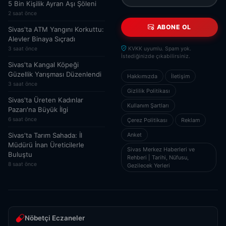
5 Bin Kişilik Ayran Aşı Şöleni
2 saat önce
ABONE OL
Sivas'ta ATM Yangını Korkuttu:
Alevler Binaya Sıçradı
3 saat önce
KVKK uyumlu. Spam yok.
İstediğinizde çıkabilirsiniz.
Sivas'ta Kangal Köpeği
Güzellik Yarışması Düzenlendi
Hakkımızda
İletişim
3 saat önce
Gizlilik Politikası
Sivas'ta Üreten Kadınlar
Kullanım Şartları
Pazarı'na Büyük İlgi
6 saat önce
Çerez Politikası
Reklam
Sivas'ta Tarım Sahada: İl
Anket
Müdürü İnan Üreticilerle
Sivas Merkez Haberleri ve
Buluştu
Rehberi | Tarihi, Nüfusu,
8 saat önce
Gezilecek Yerleri
Nöbetçi Eczaneler