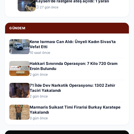
Kayseri’de rastgele ateş açıldı: 1 yaralı
27 gün önce
GÜNDEM
Kene Isırması Can Aldı: Ünyeli Kadın Sivas'ta
Vefat Etti
10 saat önce
Hakkari Sınırında Operasyon: 7 Kilo 720 Gram
Eroin Bulundu
2 gün önce
71 İlde Dev Narkotik Operasyonu: 1302 Zehir
Taciri Yakalandı
2 gün önce
Marmaris Suikast Timi Firarisi Burkay Karatepe
Yakalandı
3 gün önce