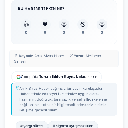
BU HABERE TEPKIN NE?
👍
❤️
😮
😢
😡
0
0
0
0
0
Kaynak:
Anlık Sivas Haber |
Yazar:
Melihcan
Simsek
Google'da
Tercih Edilen Kaynak
olarak ekle
Anlık Sivas Haber bağımsız bir yayın kuruluşudur.
Haberlerimiz editöryel ilkelerimize uygun olarak
hazırlanır; doğruluk, tarafsızlık ve şeffaflık ilkelerine
bağlı kalınır. Hatalı bir bilgi tespit ederseniz bizimle
iletişime geçebilirsiniz.
# yargı süreci
# sigorta uyuşmazlıkları