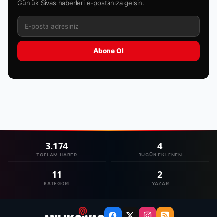
Günlük Sivas haberleri e-postanıza gelsin.
Abone Ol
3.174
4
TOPLAM HABER
BUGÜN EKLENEN
11
2
KATEGORI
YAZAR