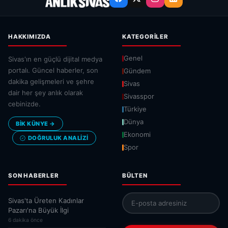
HAKKIMIZDA
KATEGORILER
Genel
Sivas'ın en güçlü dijital medya
portalı. Güncel haberler, son
Gündem
dakika gelişmeleri ve şehre
Sivas
dair her şey anlık olarak
Sivasspor
cebinizde.
Türkiye
Dünya
BİK KÜNYE →
Ekonomi
DOĞRULUK ANALIZI
Spor
SON HABERLER
BÜLTEN
Sivas'ta Üreten Kadınlar
Pazarı'na Büyük İlgi
6 dakika önce