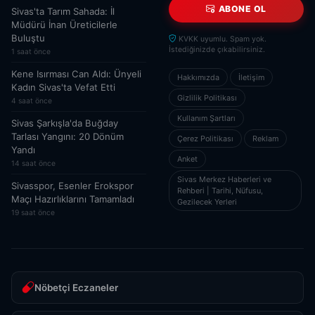
ABONE OL
Sivas'ta Tarım Sahada: İl
Müdürü İnan Üreticilerle
Buluştu
KVKK uyumlu. Spam yok.
İstediğinizde çıkabilirsiniz.
1 saat önce
Kene Isırması Can Aldı: Ünyeli
Hakkımızda
İletişim
Kadın Sivas'ta Vefat Etti
Gizlilik Politikası
4 saat önce
Kullanım Şartları
Sivas Şarkışla'da Buğday
Tarlası Yangını: 20 Dönüm
Çerez Politikası
Reklam
Yandı
Anket
14 saat önce
Sivas Merkez Haberleri ve
Sivasspor, Esenler Erokspor
Rehberi | Tarihi, Nüfusu,
Maçı Hazırlıklarını Tamamladı
Gezilecek Yerleri
19 saat önce
Nöbetçi Eczaneler