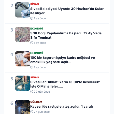
2
SIVAS
Sivas Belediyesi Uyardı: 30 Haziran'da Sular
Kesiliyor
1 ay önce
3
EKONOMI
SGK Borç Yapılandırma Başladı: 72 Ay Vade,
Sıfır Teminat
1 ay önce
4
EKONOMI
100 bin taşeron işçiye kadro müjdesi ve
emeklilik yaş şartı açık...
1 ay önce
5
SIVAS
Sivaslılar Dikkat! Yarın 13.00'te Kesilecek:
İşte O Mahalleler.....
29 gün önce
6
GÜNDEM
Kayseri’de rastgele ateş açıldı: 1 yaralı
27 gün önce