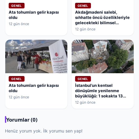
GENEL
GENEL
Ata tohumları gelir kapısı
Akdağmadeni salebi,
oldu
sıhhatte öncü özellikleriyle
gelecekteki bilimsel
12 gün önce
çalışmaların kapısını
12 gün önce
aralamaya hazırlanıyor
GENEL
GENEL
Ata tohumları gelir kapısı
İstanbul’un kentsel
oldu
dönüşümle yenilenme
büyüklüğü: 1 sokakta 13
12 gün önce
bina dönüşüyor
12 gün önce
Yorumlar (0)
Henüz yorum yok. İlk yorumu sen yap!