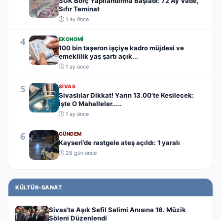
SGK Borç Yapılandırma Başladı: 72 Ay Vade,
Sıfır Teminat
1 ay önce
4
EKONOMI
100 bin taşeron işçiye kadro müjdesi ve
emeklilik yaş şartı açık...
1 ay önce
5
SIVAS
Sivaslılar Dikkat! Yarın 13.00'te Kesilecek:
İşte O Mahalleler.....
1 ay önce
6
GÜNDEM
Kayseri’de rastgele ateş açıldı: 1 yaralı
28 gün önce
KÜLTÜR-SANAT
Sivas'ta Aşık Sefil Selimi Anısına 16. Müzik
Şöleni Düzenlendi