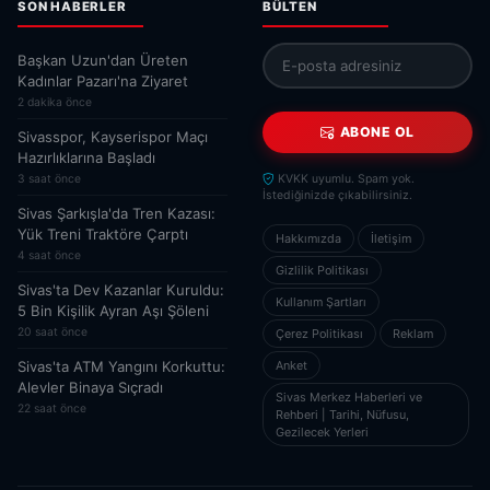
SON HABERLER
BÜLTEN
Başkan Uzun'dan Üreten
Kadınlar Pazarı'na Ziyaret
2 dakika önce
ABONE OL
Sivasspor, Kayserispor Maçı
Hazırlıklarına Başladı
3 saat önce
KVKK uyumlu. Spam yok.
İstediğinizde çıkabilirsiniz.
Sivas Şarkışla'da Tren Kazası:
Yük Treni Traktöre Çarptı
Hakkımızda
İletişim
4 saat önce
Gizlilik Politikası
Sivas'ta Dev Kazanlar Kuruldu:
Kullanım Şartları
5 Bin Kişilik Ayran Aşı Şöleni
20 saat önce
Çerez Politikası
Reklam
Sivas'ta ATM Yangını Korkuttu:
Anket
Alevler Binaya Sıçradı
Sivas Merkez Haberleri ve
22 saat önce
Rehberi | Tarihi, Nüfusu,
Gezilecek Yerleri