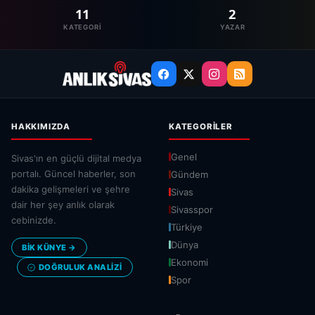
11
2
KATEGORI
YAZAR
HAKKIMIZDA
KATEGORILER
Genel
Sivas'ın en güçlü dijital medya
portalı. Güncel haberler, son
Gündem
dakika gelişmeleri ve şehre
Sivas
dair her şey anlık olarak
Sivasspor
cebinizde.
Türkiye
Dünya
BİK KÜNYE →
Ekonomi
DOĞRULUK ANALIZI
Spor