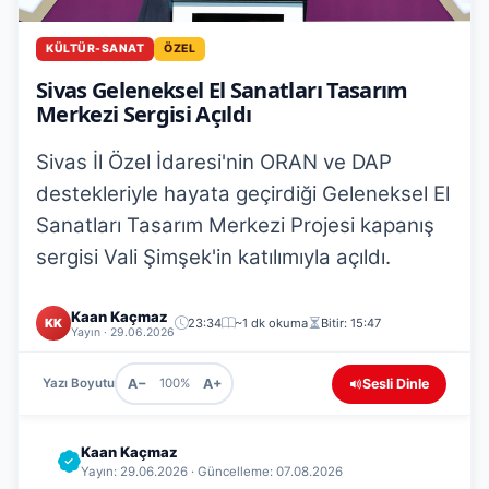
KÜLTÜR-SANAT
ÖZEL
Sivas Geleneksel El Sanatları Tasarım
Merkezi Sergisi Açıldı
Sivas İl Özel İdaresi'nin ORAN ve DAP
destekleriyle hayata geçirdiği Geleneksel El
Sanatları Tasarım Merkezi Projesi kapanış
sergisi Vali Şimşek'in katılımıyla açıldı.
Kaan Kaçmaz
KK
23:34
~1 dk okuma
Bitir: 15:47
Yayın · 29.06.2026
A−
A+
Sesli Dinle
Yazı Boyutu
100%
Kaan Kaçmaz
Yayın: 29.06.2026 · Güncelleme: 07.08.2026