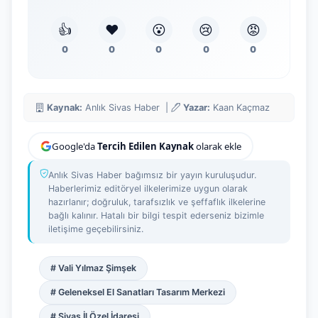
👍
❤️
😮
😢
😡
0
0
0
0
0
Kaynak:
Anlık Sivas Haber |
Yazar:
Kaan Kaçmaz
Google'da
Tercih Edilen Kaynak
olarak ekle
Anlık Sivas Haber bağımsız bir yayın kuruluşudur.
Haberlerimiz editöryel ilkelerimize uygun olarak
hazırlanır; doğruluk, tarafsızlık ve şeffaflık ilkelerine
bağlı kalınır. Hatalı bir bilgi tespit ederseniz bizimle
iletişime geçebilirsiniz.
# Vali Yılmaz Şimşek
# Geleneksel El Sanatları Tasarım Merkezi
# Sivas İl Özel İdaresi