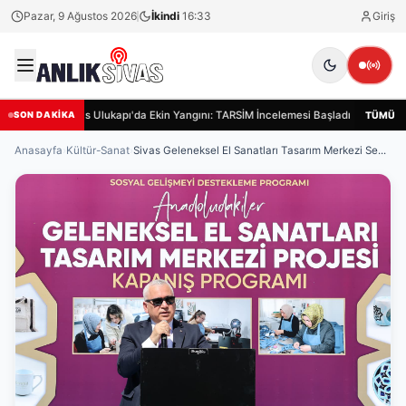
Pazar, 9 Ağustos 2026
İkindi
16:33
Giriş
Sivas Ulukapı'da Ekin Yangını: TARSİM İncelemesi Başladı
Sivas
TÜMÜ
SON DAKİKA
Anasayfa
›
Kültür-Sanat
›
Sivas Geleneksel El Sanatları Tasarım Merkezi Se...