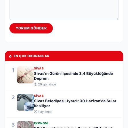
YORUM GÖNDER
EN ÇOK OKUNANLAR
1
SIVAS
Sivas'ın Gürün İlçesinde 3,4 Büyüklüğünde
Deprem
29 gün önce
2
SIVAS
Sivas Belediyesi Uyardı: 30 Haziran'da Sular
Kesiliyor
1 ay önce
3
EKONOMI