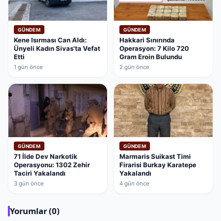
GÜNDEM
GÜNDEM
Kene Isırması Can Aldı:
Hakkari Sınırında
Ünyeli Kadın Sivas'ta Vefat
Operasyon: 7 Kilo 720
Etti
Gram Eroin Bulundu
1 gün önce
2 gün önce
GÜNDEM
GÜNDEM
71 İlde Dev Narkotik
Marmaris Suikast Timi
Operasyonu: 1302 Zehir
Firarisi Burkay Karatepe
Taciri Yakalandı
Yakalandı
3 gün önce
4 gün önce
Yorumlar (0)