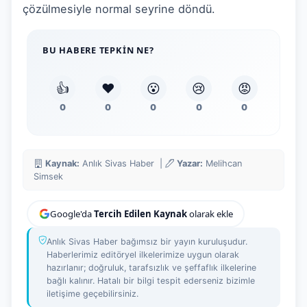
çözülmesiyle normal seyrine döndü.
BU HABERE TEPKIN NE?
👍
❤️
😮
😢
😡
0
0
0
0
0
Kaynak:
Anlık Sivas Haber |
Yazar:
Melihcan
Simsek
Google'da
Tercih Edilen Kaynak
olarak ekle
Anlık Sivas Haber bağımsız bir yayın kuruluşudur.
Haberlerimiz editöryel ilkelerimize uygun olarak
hazırlanır; doğruluk, tarafsızlık ve şeffaflık ilkelerine
bağlı kalınır. Hatalı bir bilgi tespit ederseniz bizimle
iletişime geçebilirsiniz.