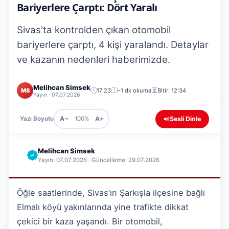
Bariyerlere Çarptı: Dört Yaralı
Sivas'ta kontrolden çıkan otomobil
bariyerlere çarptı, 4 kişi yaralandı. Detaylar
ve kazanın nedenleri haberimizde.
Melihcan Simsek
MS
17:23
~1 dk okuma
Bitir: 12:34
Yayın · 07.07.2026
A−
A+
Sesli Dinle
Yazı Boyutu
100%
Melihcan Simsek
Yayın: 07.07.2026 · Güncelleme: 29.07.2026
Öğle saatlerinde, Sivas’ın Şarkışla ilçesine bağlı
Elmalı köyü yakınlarında yine trafikte dikkat
çekici bir kaza yaşandı. Bir otomobil,