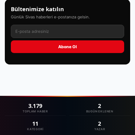
Bültenimize katılın
Günlük Sivas haberleri e-postanıza gelsin.
Abone Ol
3.179
2
TOPLAM HABER
BUGÜN EKLENEN
11
2
KATEGORI
YAZAR