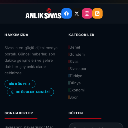
HAKKIMIZDA
KATEGORILER
Genel
Sivas'ın en güçlü dijital medya
portalı. Güncel haberler, son
Gündem
dakika gelişmeleri ve şehre
Sivas
dair her şey anlık olarak
Sivasspor
cebinizde.
Türkiye
Dünya
BİK KÜNYE →
Ekonomi
DOĞRULUK ANALIZI
Spor
SON HABERLER
BÜLTEN
Sivasspor, Kayserispor Maçı