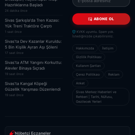
Hazırlıklarına Başladı
24 dakika önce
ABONE OL
Sivas Şarkışla'da Tren Kazası:
Yük Treni Traktöre Çarptı
1 saat önce
KVKK uyumlu. Spam yok.
İstediğinizde çıkabilirsiniz.
Sivas'ta Dev Kazanlar Kuruldu:
5 Bin Kişilik Ayran Aşı Şöleni
Hakkımızda
İletişim
17 saat önce
Gizlilik Politikası
Sivas'ta ATM Yangını Korkuttu:
Kullanım Şartları
Alevler Binaya Sıçradı
19 saat önce
Çerez Politikası
Reklam
Sivas'ta Kangal Köpeği
Anket
Güzellik Yarışması Düzenlendi
Sivas Merkez Haberleri ve
19 saat önce
Rehberi | Tarihi, Nüfusu,
Gezilecek Yerleri
Nöbetçi Eczaneler