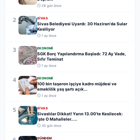
28 gün önce
2
SIVAS
Sivas Belediyesi Uyardı: 30 Haziran'da Sular
Kesiliyor
1 ay önce
3
EKONOMI
SGK Borç Yapılandırma Başladı: 72 Ay Vade,
Sıfır Teminat
1 ay önce
4
EKONOMI
100 bin taşeron işçiye kadro müjdesi ve
emeklilik yaş şartı açık...
1 ay önce
5
SIVAS
Sivaslılar Dikkat! Yarın 13.00'te Kesilecek:
İşte O Mahalleler.....
30 gün önce
6
GÜNDEM