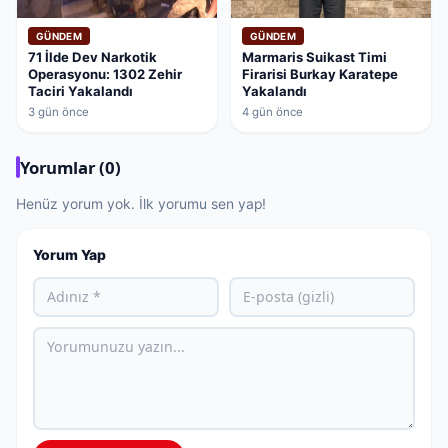
GÜNDEM
GÜNDEM
71 İlde Dev Narkotik
Marmaris Suikast Timi
Operasyonu: 1302 Zehir
Firarisi Burkay Karatepe
Taciri Yakalandı
Yakalandı
3 gün önce
4 gün önce
Yorumlar (0)
Henüz yorum yok. İlk yorumu sen yap!
Yorum Yap