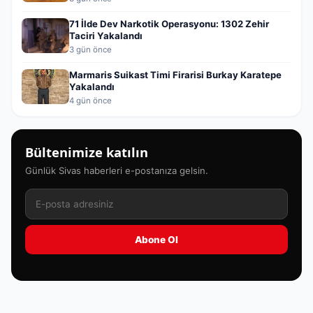
71 İlde Dev Narkotik Operasyonu: 1302 Zehir
Taciri Yakalandı
3 gün önce
Marmaris Suikast Timi Firarisi Burkay Karatepe
Yakalandı
4 gün önce
Bültenimize katılın
Günlük Sivas haberleri e-postanıza gelsin.
Abone Ol