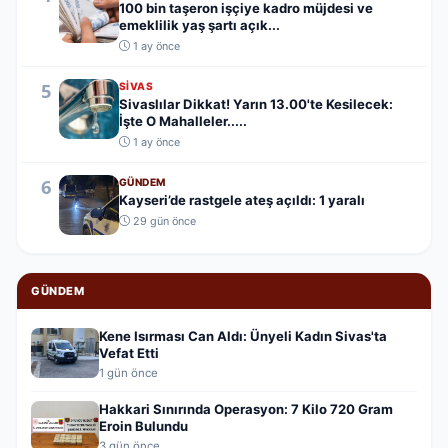
100 bin taşeron işçiye kadro müjdesi ve
emeklilik yaş şartı açık...
1 ay önce
5
SIVAS
Sivaslılar Dikkat! Yarın 13.00'te Kesilecek:
İşte O Mahalleler.....
1 ay önce
6
GÜNDEM
Kayseri’de rastgele ateş açıldı: 1 yaralı
29 gün önce
GÜNDEM
Kene Isırması Can Aldı: Ünyeli Kadın Sivas'ta
Vefat Etti
1 gün önce
Hakkari Sınırında Operasyon: 7 Kilo 720 Gram
Eroin Bulundu
3 gün önce