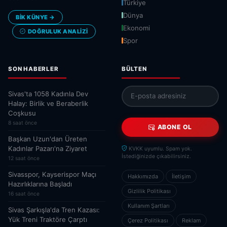
Türkiye
Dünya
BİK KÜNYE →
Ekonomi
DOĞRULUK ANALIZI
Spor
SON HABERLER
BÜLTEN
Sivas'ta 1058 Kadınla Dev
Halay: Birlik ve Beraberlik
Coşkusu
8 saat önce
ABONE OL
Başkan Uzun'dan Üreten
Kadınlar Pazarı'na Ziyaret
KVKK uyumlu. Spam yok.
İstediğinizde çıkabilirsiniz.
12 saat önce
Sivasspor, Kayserispor Maçı
Hakkımızda
İletişim
Hazırlıklarına Başladı
Gizlilik Politikası
16 saat önce
Kullanım Şartları
Sivas Şarkışla'da Tren Kazası:
Yük Treni Traktöre Çarptı
Çerez Politikası
Reklam