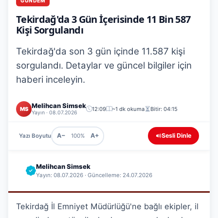
GÜNDEM
Tekirdağ'da 3 Gün İçerisinde 11 Bin 587
Kişi Sorgulandı
Tekirdağ'da son 3 gün içinde 11.587 kişi
sorgulandı. Detaylar ve güncel bilgiler için
haberi inceleyin.
Melihcan Simsek
MS
12:09
~1 dk okuma
Bitir: 04:15
Yayın · 08.07.2026
A−
A+
Sesli Dinle
Yazı Boyutu
100%
Melihcan Simsek
Yayın: 08.07.2026 · Güncelleme: 24.07.2026
Tekirdağ İl Emniyet Müdürlüğü'ne bağlı ekipler, il