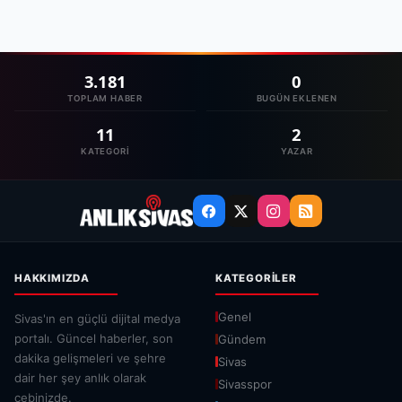
3.181
0
TOPLAM HABER
BUGÜN EKLENEN
11
2
KATEGORI
YAZAR
HAKKIMIZDA
KATEGORILER
Genel
Sivas'ın en güçlü dijital medya
portalı. Güncel haberler, son
Gündem
dakika gelişmeleri ve şehre
Sivas
dair her şey anlık olarak
Sivasspor
cebinizde.