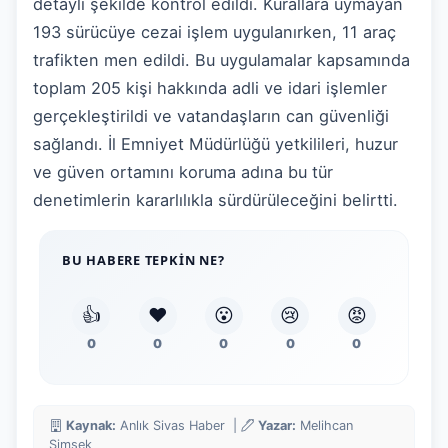
detaylı şekilde kontrol edildi. Kurallara uymayan
193 sürücüye cezai işlem uygulanırken, 11 araç
trafikten men edildi. Bu uygulamalar kapsamında
toplam 205 kişi hakkında adli ve idari işlemler
gerçekleştirildi ve vatandaşların can güvenliği
sağlandı. İl Emniyet Müdürlüğü yetkilileri, huzur
ve güven ortamını koruma adına bu tür
denetimlerin kararlılıkla sürdürüleceğini belirtti.
BU HABERE TEPKIN NE?
👍
❤️
😮
😢
😡
0
0
0
0
0
Kaynak:
Anlık Sivas Haber |
Yazar:
Melihcan
Simsek