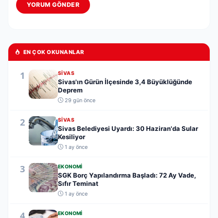
YORUM GÖNDER
EN ÇOK OKUNANLAR
1
SIVAS
Sivas'ın Gürün İlçesinde 3,4 Büyüklüğünde
Deprem
29 gün önce
2
SIVAS
Sivas Belediyesi Uyardı: 30 Haziran'da Sular
Kesiliyor
1 ay önce
3
EKONOMI
SGK Borç Yapılandırma Başladı: 72 Ay Vade,
Sıfır Teminat
1 ay önce
4
EKONOMI