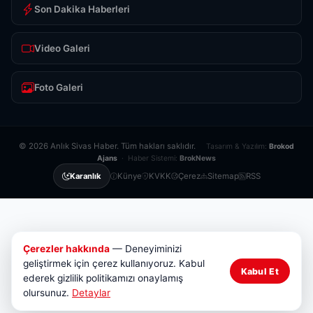
Son Dakika Haberleri
Video Galeri
Foto Galeri
© 2026 Anlık Sivas Haber. Tüm hakları saklıdır.
Tasarım & Yazılım:
Brokod
Ajans
· Haber Sistemi:
BrokNews
Künye
KVKK
Çerez
Sitemap
RSS
Karanlık
Çerezler hakkında
— Deneyiminizi
geliştirmek için çerez kullanıyoruz. Kabul
Kabul Et
ederek gizlilik politikamızı onaylamış
olursunuz.
Detaylar