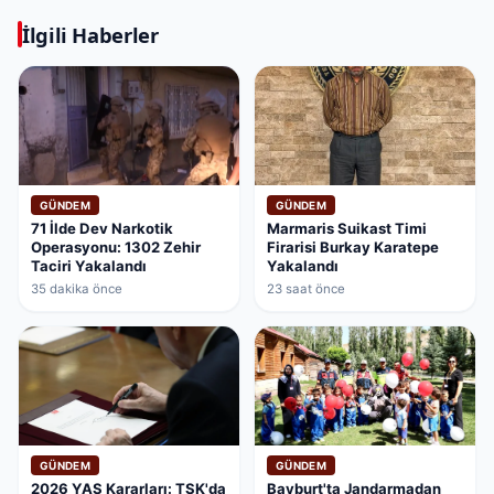
İlgili Haberler
GÜNDEM
GÜNDEM
71 İlde Dev Narkotik
Marmaris Suikast Timi
Operasyonu: 1302 Zehir
Firarisi Burkay Karatepe
Taciri Yakalandı
Yakalandı
35 dakika önce
23 saat önce
GÜNDEM
GÜNDEM
2026 YAŞ Kararları: TSK'da
Bayburt'ta Jandarmadan