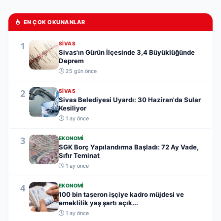
EN ÇOK OKUNANLAR
1
SIVAS
Sivas'ın Gürün İlçesinde 3,4 Büyüklüğünde
Deprem
25 gün önce
2
SIVAS
Sivas Belediyesi Uyardı: 30 Haziran'da Sular
Kesiliyor
1 ay önce
3
EKONOMI
SGK Borç Yapılandırma Başladı: 72 Ay Vade,
Sıfır Teminat
1 ay önce
4
EKONOMI
100 bin taşeron işçiye kadro müjdesi ve
emeklilik yaş şartı açık...
1 ay önce