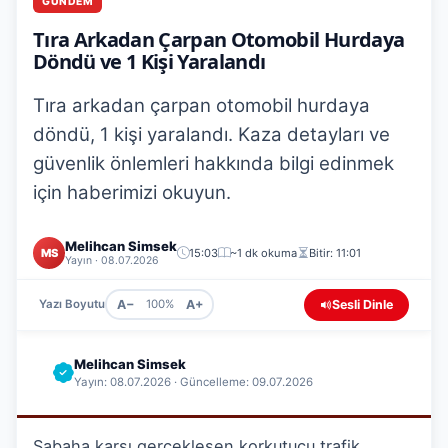
GÜNDEM
Tıra Arkadan Çarpan Otomobil Hurdaya
Döndü ve 1 Kişi Yaralandı
Tıra arkadan çarpan otomobil hurdaya
döndü, 1 kişi yaralandı. Kaza detayları ve
güvenlik önlemleri hakkında bilgi edinmek
için haberimizi okuyun.
Melihcan Simsek
MS
15:03
~1 dk okuma
Bitir: 11:01
Yayın · 08.07.2026
A−
A+
Sesli Dinle
Yazı Boyutu
100%
Melihcan Simsek
Yayın: 08.07.2026 · Güncelleme: 09.07.2026
Sabaha karşı gerçekleşen korkutucu trafik