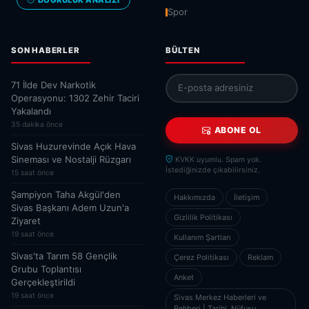
Spor
SON HABERLER
BÜLTEN
71 İlde Dev Narkotik
Operasyonu: 1302 Zehir Taciri
Yakalandı
35 dakika önce
ABONE OL
Sivas Huzurevinde Açık Hava
Sineması ve Nostalji Rüzgarı
KVKK uyumlu. Spam yok.
İstediğinizde çıkabilirsiniz.
15 saat önce
Şampiyon Taha Akgül'den
Hakkımızda
İletişim
Sivas Başkanı Adem Uzun'a
Gizlilik Politikası
Ziyaret
19 saat önce
Kullanım Şartları
Sivas'ta Tarım 58 Gençlik
Çerez Politikası
Reklam
Grubu Toplantısı
Anket
Gerçekleştirildi
19 saat önce
Sivas Merkez Haberleri ve
Rehberi | Tarihi, Nüfusu,