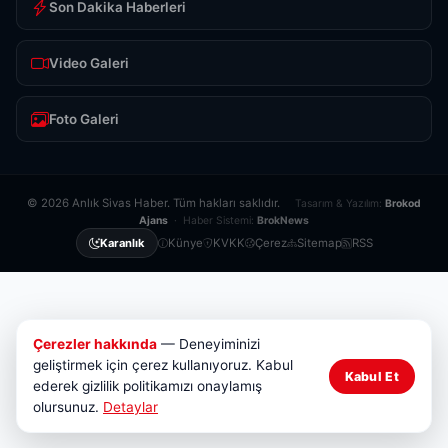
Son Dakika Haberleri
Video Galeri
Foto Galeri
© 2026 Anlık Sivas Haber. Tüm hakları saklıdır.
Tasarım & Yazılım:
Brokod
Ajans
· Haber Sistemi:
BrokNews
Künye
KVKK
Çerez
Sitemap
RSS
Karanlık
Çerezler hakkında
— Deneyiminizi
geliştirmek için çerez kullanıyoruz. Kabul
Kabul Et
ederek gizlilik politikamızı onaylamış
olursunuz.
Detaylar