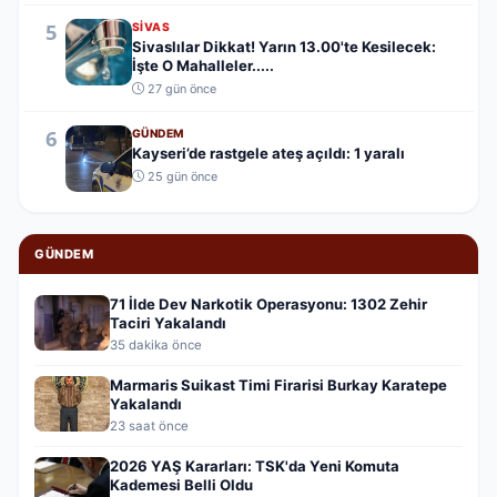
5
SIVAS
Sivaslılar Dikkat! Yarın 13.00'te Kesilecek:
İşte O Mahalleler.....
27 gün önce
6
GÜNDEM
Kayseri’de rastgele ateş açıldı: 1 yaralı
25 gün önce
GÜNDEM
71 İlde Dev Narkotik Operasyonu: 1302 Zehir
Taciri Yakalandı
35 dakika önce
Marmaris Suikast Timi Firarisi Burkay Karatepe
Yakalandı
23 saat önce
2026 YAŞ Kararları: TSK'da Yeni Komuta
Kademesi Belli Oldu