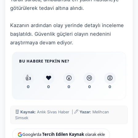
götürülerek tedavi altına alındı.
Kazanın ardından olay yerinde detaylı inceleme
başlatıldı. Güvenlik güçleri olayın nedenini
araştırmaya devam ediyor.
BU HABERE TEPKIN NE?
👍
❤️
😮
😢
😡
0
0
0
0
0
Kaynak:
Anlık Sivas Haber |
Yazar:
Melihcan
Simsek
Google'da
Tercih Edilen Kaynak
olarak ekle