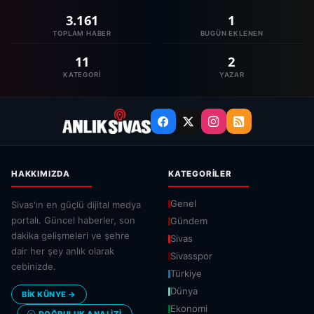
3.161
1
TOPLAM HABER
BUGÜN EKLENEN
11
2
KATEGORI
YAZAR
HAKKIMIZDA
KATEGORILER
Genel
Sivas'ın en güçlü dijital medya
portalı. Güncel haberler, son
Gündem
dakika gelişmeleri ve şehre
Sivas
dair her şey anlık olarak
Sivasspor
cebinizde.
Türkiye
Dünya
BİK KÜNYE →
Ekonomi
DOĞRULUK ANALIZI