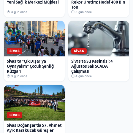
Yeni Sağlık Merkezi Müjdesi
Rekor Üretim: Hedef 400 Bin
Ton
🕐 3 gün önce
🕐 3 gün önce
SIVAS
SIVAS
Sivas'ta "Çık Dışarıya
Sivas'ta Su Kesintisi: 4
Oynayalım" Çocuk Şenliği
Ağustos Salı SCADA
Rüzgarı
Çalışması
🕐 3 gün önce
🕐 4 gün önce
SIVAS
Sivas Doğanşar'da 57. Ahmet
Ayık Karakucak Güreşleri