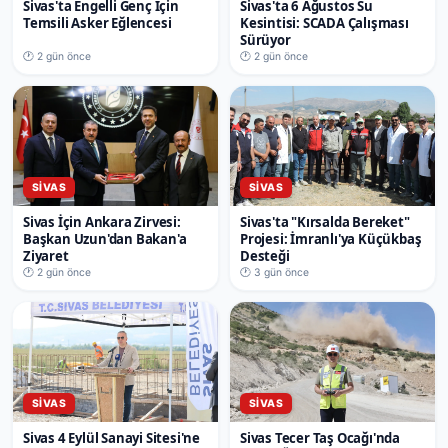
Sivas'ta Engelli Genç İçin
Sivas'ta 6 Ağustos Su
Temsili Asker Eğlencesi
Kesintisi: SCADA Çalışması
Sürüyor
🕐 2 gün önce
🕐 2 gün önce
SIVAS
SIVAS
Sivas İçin Ankara Zirvesi:
Sivas'ta "Kırsalda Bereket"
Başkan Uzun'dan Bakan'a
Projesi: İmranlı'ya Küçükbaş
Ziyaret
Desteği
🕐 2 gün önce
🕐 3 gün önce
SIVAS
SIVAS
Sivas 4 Eylül Sanayi Sitesi'ne
Sivas Tecer Taş Ocağı'nda