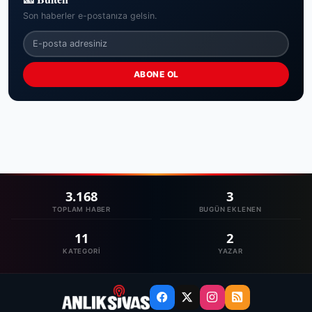
Son haberler e-postanıza gelsin.
ABONE OL
3.168
3
TOPLAM HABER
BUGÜN EKLENEN
11
2
KATEGORI
YAZAR