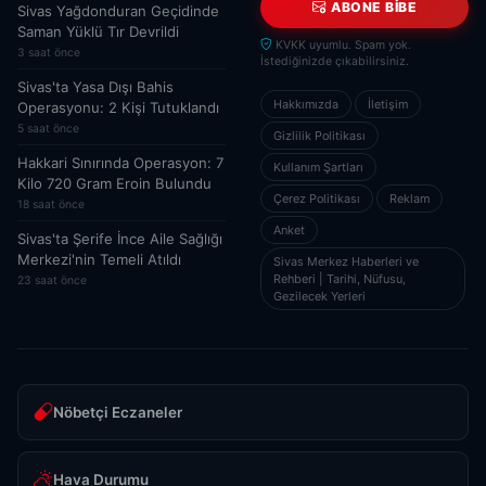
ABONE BIBE
Sivas Yağdonduran Geçidinde
Saman Yüklü Tır Devrildi
KVKK uyumlu. Spam yok.
3 saat önce
İstediğinizde çıkabilirsiniz.
Sivas'ta Yasa Dışı Bahis
Hakkımızda
İletişim
Operasyonu: 2 Kişi Tutuklandı
5 saat önce
Gizlilik Politikası
Hakkari Sınırında Operasyon: 7
Kullanım Şartları
Kilo 720 Gram Eroin Bulundu
Çerez Politikası
Reklam
18 saat önce
Anket
Sivas'ta Şerife İnce Aile Sağlığı
Merkezi'nin Temeli Atıldı
Sivas Merkez Haberleri ve
Rehberi | Tarihi, Nüfusu,
23 saat önce
Gezilecek Yerleri
Nöbetçi Eczaneler
Hava Durumu