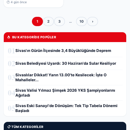
🕐 4 gün önce
1
2
3
…
10
›
BU KATEGORIDE POPÜLER
01
Sivas'ın Gürün İlçesinde 3,4 Büyüklüğünde Deprem
02
Sivas Belediyesi Uyardı: 30 Haziran'da Sular Kesiliyor
03
Sivaslılar Dikkat! Yarın 13.00'te Kesilecek: İşte O
Mahalleler...
04
Sivas Valisi Yılmaz Şimşek 2026 YKS Şampiyonlarını
Ağırladı
05
Sivas Eski Sanayi'de Dönüşüm: Tek Tip Tabela Dönemi
Başladı
📋 TÜM KATEGORILER