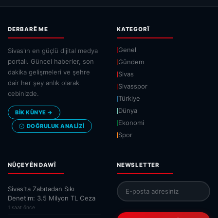
DERBARÊ ME
KATEGORÎ
Genel
Sivas'ın en güçlü dijital medya
portalı. Güncel haberler, son
Gündem
dakika gelişmeleri ve şehre
Sivas
dair her şey anlık olarak
Sivasspor
cebinizde.
Türkiye
Dünya
BİK KÜNYE →
Ekonomi
DOĞRULUK ANALIZI
Spor
NÛÇEYÊN DAWÎ
NEWSLETTER
Sivas'ta Zabıtadan Sıkı
Denetim: 3.5 Milyon TL Ceza
1 saat önce