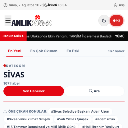
Cuma, 7 Ağustos 2026
İkindi
16:34
Giriş
Sivas Ulukapı'da Ekin Yangını: TARSİM İncelemesi Başladı
Siva
TÜMÜ
SON DAKİKA
167 haber
En Yeni
En Çok Okunan
En Eski
KATEGORI
SIVAS
167 haber
Son Haberler
Ara
ÖNE ÇIKAN KONULAR:
#Sivas Belediye Başkanı Adem Uzun
#Sivas Valisi Yılmaz Şimşek
#Vali Yılmaz Şimşek
#adem uzun
#15 Temmuz Demokrasi ve Millî Birlik Günü
#Halil İbrahim Yeşilyurt