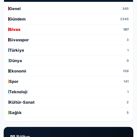
Genel
345
Gündem
2345
Sivas
167
Sivasspor
3
Türkiye
1
Dünya
0
Ekonomi
158
Spor
141
Teknoloji
1
Kültür-Sanat
2
Sağlık
5
📧 Bülten