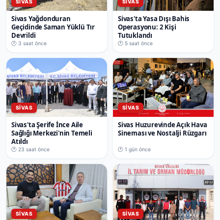
SIVAS
SIVAS
Sivas Yağdonduran
Sivas'ta Yasa Dışı Bahis
Geçidinde Saman Yüklü Tır
Operasyonu: 2 Kişi
Devrildi
Tutuklandı
🕐 3 saat önce
🕐 5 saat önce
SIVAS
SIVAS
Sivas'ta Şerife İnce Aile
Sivas Huzurevinde Açık Hava
Sağlığı Merkezi'nin Temeli
Sineması ve Nostalji Rüzgarı
Atıldı
🕐 23 saat önce
🕐 1 gün önce
SIVAS
SIVAS