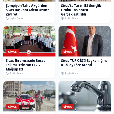
Şampiyon Taha Akgül'den
Sivas'ta Tarım 58 Gençlik
Sivas Başkanı Adem Uzun'a
Grubu Toplantısı
Ziyaret
Gerçekleştirildi
🕐 1 gün önce
🕐 1 gün önce
SIVAS
SIVAS
Sivas İhramcızade Bocce
Sivas TÜRK-İŞ İl Başkanlığına
Takımı Erzincan'ı 12-7
Kubilay Töre Atandı
Mağlup Etti
🕐 2 gün önce
🕐 2 gün önce
SIVAS
SIVAS