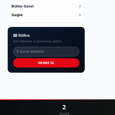
Kültür-Sanat
2
Sağlık
5
📧 Bülten
Son haberler e-postanıza gelsin.
ABONE OL
2
YAZAR