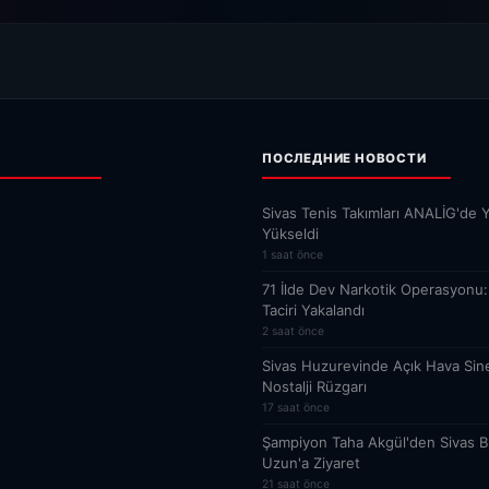
ПОСЛЕДНИЕ НОВОСТИ
Sivas Tenis Takımları ANALİG'de Y
Yükseldi
1 saat önce
71 İlde Dev Narkotik Operasyonu:
Taciri Yakalandı
2 saat önce
Sivas Huzurevinde Açık Hava Sin
Nostalji Rüzgarı
17 saat önce
Şampiyon Taha Akgül'den Sivas 
Uzun'a Ziyaret
21 saat önce