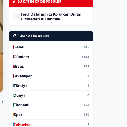
BU KATEGORIDE POPÜLER
01
Ferdî Datalarınızı Korurken Dijital
Hizmetleri Kullanmak
📋 TÜM KATEGORILER
Genel
345
Gündem
2344
Sivas
163
Sivasspor
3
Türkiye
1
Dünya
0
/1
Ekonomi
158
Spor
140
Teknoloji
1