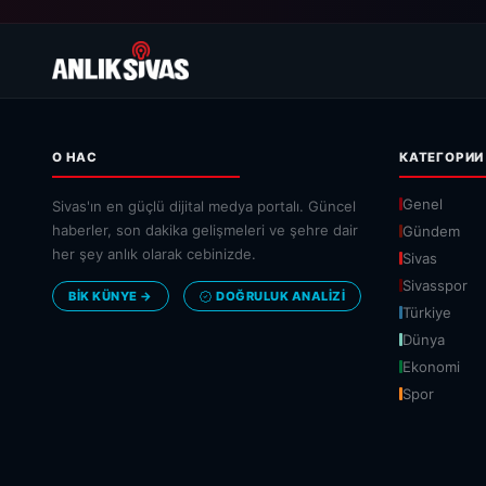
О НАС
КАТЕГОРИИ
Genel
Sivas'ın en güçlü dijital medya portalı. Güncel
haberler, son dakika gelişmeleri ve şehre dair
Gündem
her şey anlık olarak cebinizde.
Sivas
Sivasspor
BİK KÜNYE →
DOĞRULUK ANALIZI
Türkiye
Dünya
Ekonomi
Spor