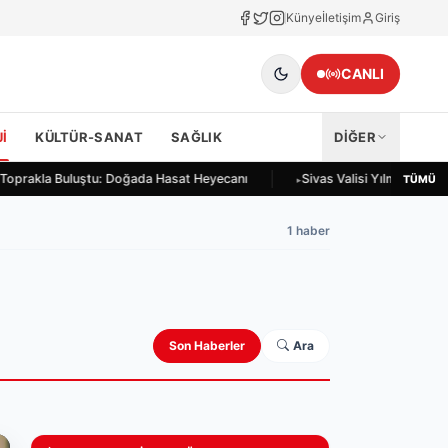
Künye
İletişim
Giriş
CANLI
I
KÜLTÜR-SANAT
SAĞLIK
DİĞER
r Toprakla Buluştu: Doğada Hasat Heyecanı
Sivas Valisi Yılmaz Şimşe
TÜMÜ
1 haber
Son Haberler
Ara