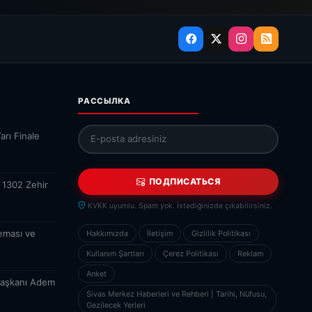
РАССЫЛКА
arı Finale
ПОДПИСАТЬСЯ
 1302 Zehir
KVKK uyumlu. Spam yok. İstediğinizde çıkabilirsiniz.
eması ve
Hakkımızda
İletişim
Gizlilik Politikası
Kullanım Şartları
Çerez Politikası
Reklam
Anket
Başkanı Adem
Sivas Merkez Haberleri ve Rehberi | Tarihi, Nüfusu,
Gezilecek Yerleri