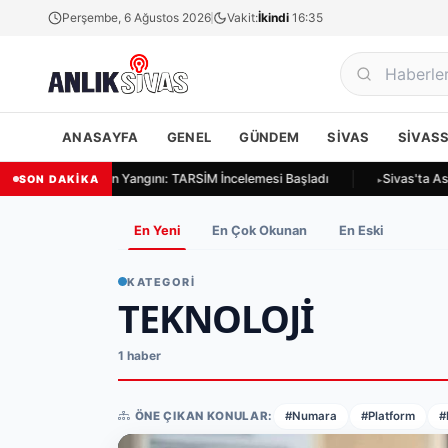
Perşembe, 6 Ağustos 2026
Vakit:
İkindi
16:35
ANASAYFA
GENEL
GÜNDEM
SIVAS
SIVAS
ivas Ulukapı'da Ekin Yangını: TARSİM İncelemesi Başladı
Sivas'ta Asa
SON DAKİKA
En Yeni
En Çok Okunan
En Eski
KATEGORI
TEKNOLOJI
1 haber
ÖNE ÇIKAN KONULAR:
#Numara
#Platform
#