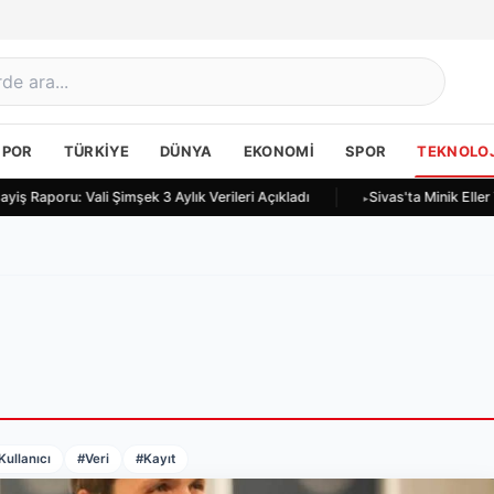
SPOR
TÜRKIYE
DÜNYA
EKONOMI
SPOR
TEKNOLOJ
yiş Raporu: Vali Şimşek 3 Aylık Verileri Açıkladı
Sivas'ta Minik Elle
Kullanıcı
#Veri
#Kayıt