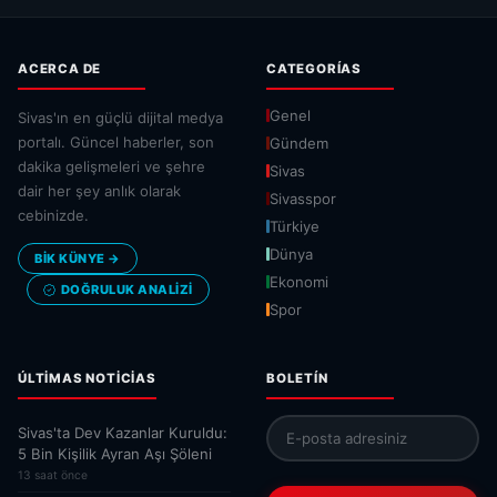
ACERCA DE
CATEGORÍAS
Genel
Sivas'ın en güçlü dijital medya
portalı. Güncel haberler, son
Gündem
dakika gelişmeleri ve şehre
Sivas
dair her şey anlık olarak
Sivasspor
cebinizde.
Türkiye
Dünya
BİK KÜNYE →
Ekonomi
DOĞRULUK ANALIZI
Spor
ÚLTIMAS NOTICIAS
BOLETÍN
Sivas'ta Dev Kazanlar Kuruldu:
5 Bin Kişilik Ayran Aşı Şöleni
13 saat önce