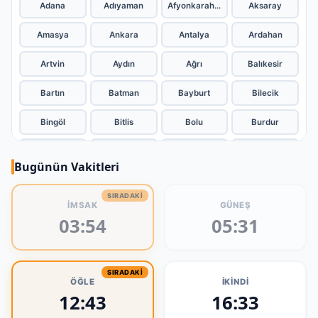
Adana
Adıyaman
Afyonkarahisar
Aksaray
Amasya
Ankara
Antalya
Ardahan
Artvin
Aydın
Ağrı
Balıkesir
Bartın
Batman
Bayburt
Bilecik
Bingöl
Bitlis
Bolu
Burdur
Bursa
Denizli
Diyarbakır
Düzce
Bugünün Vakitleri
Edirne
Elazığ
Erzincan
Erzurum
SIRADAKI
İMSAK
GÜNEŞ
Eskişehir
Gaziantep
Giresun
Gümüşhane
03:54
05:31
Hakkari
Hatay
Isparta
Iğdır
Kahramanmaraş
Karabük
Karaman
Kars
SIRADAKI
ÖĞLE
İKINDI
12:43
16:33
Kastamonu
Kayseri
Kilis
Kocaeli