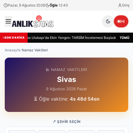
Pazar, 9 Ağustos 2026
Öğle
12:43
Giriş
Sivas Ulukapı'da Ekin Yangını: TARSİM İncelemesi Başladı
Siva
TÜMÜ
SON DAKİKA
Anasayfa
›
Namaz Vakitleri
🕌 NAMAZ VAKITLERI
Sivas
9 Ağustos 2026 Pazar
⏳ Öğle vaktine:
4s 48d 53sn
📍 ŞEHIR SEÇIN