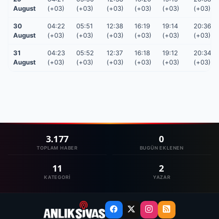
August
(+03)
(+03)
(+03)
(+03)
(+03)
(+03)
30
04:22
05:51
12:38
16:19
19:14
20:36
August
(+03)
(+03)
(+03)
(+03)
(+03)
(+03)
31
04:23
05:52
12:37
16:18
19:12
20:34
August
(+03)
(+03)
(+03)
(+03)
(+03)
(+03)
3.177
0
TOPLAM HABER
BUGÜN EKLENEN
11
2
KATEGORI
YAZAR