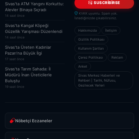
SUSCRIBIRSE
Sivas'ta ATM Yangını Korkuttu:
Alevler Binaya Sıçradı
KVKK uyumlu. Spam yok.
14 saat önce
İstediğinizde çıkabilirsiniz.
Sivas'ta Kangal Köpeği
Hakkımızda
İletişim
Güzellik Yarışması Düzenlendi
14 saat önce
Gizlilik Politikası
Sivas'ta Üreten Kadınlar
Kullanım Şartları
Pazarı'na Büyük İlgi
Çerez Politikası
Reklam
17 saat önce
Anket
Sivas'ta Tarım Sahada: İl
Müdürü İnan Üreticilerle
Sivas Merkez Haberleri ve
Rehberi | Tarihi, Nüfusu,
Buluştu
Gezilecek Yerleri
19 saat önce
Nöbetçi Eczaneler