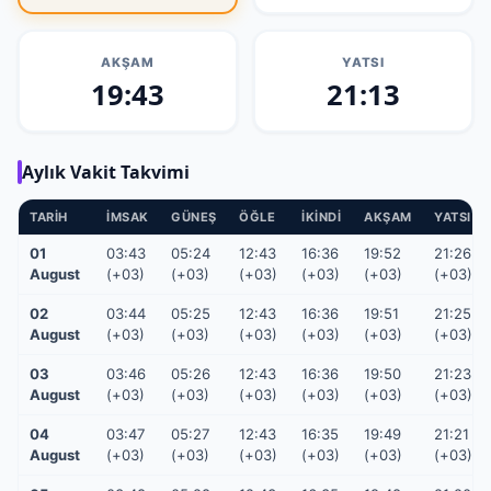
Konya
Kütahya
Kırklareli
Kırıkkale
Kırşehir
Malatya
Manisa
Mardin
AKŞAM
YATSI
19:43
21:13
Mersin
Muğla
Muş
Nevşehir
Niğde
Ordu
Osmaniye
Rize
Aylık Vakit Takvimi
Sakarya
Samsun
Siirt
Sinop
TARIH
İMSAK
GÜNEŞ
ÖĞLE
İKINDI
AKŞAM
YATSI
Sivas
Tekirdağ
Tokat
Trabzon
01
03:43
05:24
12:43
16:36
19:52
21:26
August
(+03)
(+03)
(+03)
(+03)
(+03)
(+03)
Tunceli
Uşak
Van
Yalova
02
03:44
05:25
12:43
16:36
19:51
21:25
Yozgat
Zonguldak
Çanakkale
Çankırı
August
(+03)
(+03)
(+03)
(+03)
(+03)
(+03)
Çorum
İstanbul
İzmir
Şanlıurfa
03
03:46
05:26
12:43
16:36
19:50
21:23
August
(+03)
(+03)
(+03)
(+03)
(+03)
(+03)
Şırnak
04
03:47
05:27
12:43
16:35
19:49
21:21
August
(+03)
(+03)
(+03)
(+03)
(+03)
(+03)