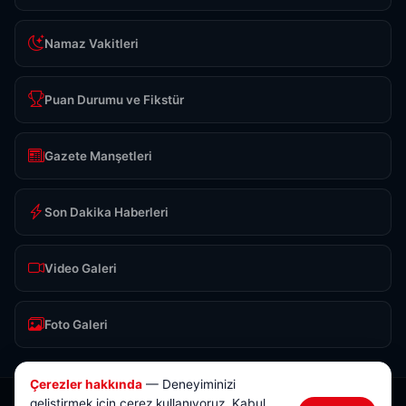
Namaz Vakitleri
Puan Durumu ve Fikstür
Gazete Manşetleri
Son Dakika Haberleri
Video Galeri
Foto Galeri
Çerezler hakkında
— Deneyiminizi
geliştirmek için çerez kullanıyoruz. Kabul
© 2026 Anlık Sivas Haber. Tüm hakları saklıdır.
Tasarım & Yazılım:
Brokod