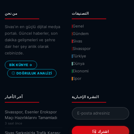
التصنيفات
من نحن
Genel
Sivas'ın en güçlü dijital medya
portalı. Güncel haberler, son
Gündem
dakika gelişmeleri ve şehre
Sivas
dair her şey anlık olarak
Sivasspor
cebinizde.
Türkiye
Dünya
BİK KÜNYE →
Ekonomi
DOĞRULUK ANALIZI
Spor
النشرة الإخبارية
آخر الأخبار
Sivasspor, Esenler Erokspor
Maçı Hazırlıklarını Tamamladı
3 saat önce
اشترك
Sivas Şarkışla'da Trafik Kazası: