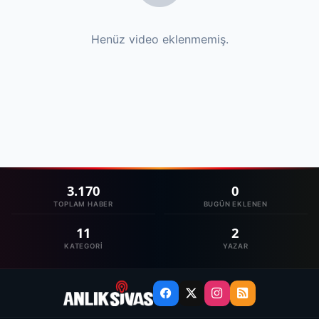
Henüz video eklenmemiş.
3.170
0
TOPLAM HABER
BUGÜN EKLENEN
11
2
KATEGORI
YAZAR