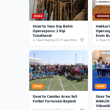
SIVAS
GÜNDEM
Sivas'ta Yasa Dışı Bahis
Hakkari
Operasyonu: 2 Kişi
Operasy
Tutuklandı
Eroin B
Kaan Kaçmaz
21 saat önce
Kaan K
SPOR
SPOR
Sivas'ta Camiler Arası 5x5
Sivas Te
Futbol Turnuvası Başladı
ANALİG'
Yükseld