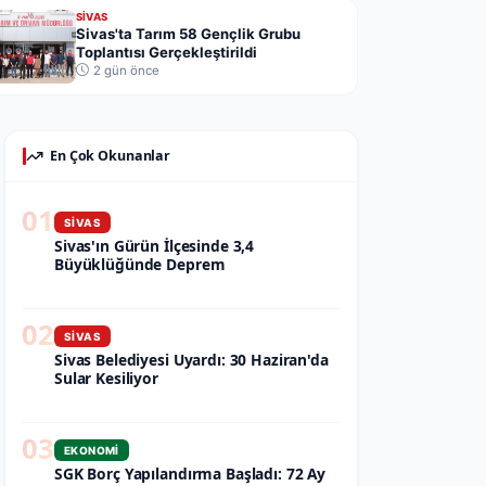
SIVAS
Sivas'ta Tarım 58 Gençlik Grubu
Toplantısı Gerçekleştirildi
2 gün önce
En Çok Okunanlar
01
SIVAS
Sivas'ın Gürün İlçesinde 3,4
Büyüklüğünde Deprem
02
SIVAS
Sivas Belediyesi Uyardı: 30 Haziran'da
Sular Kesiliyor
03
EKONOMI
SGK Borç Yapılandırma Başladı: 72 Ay