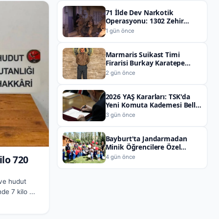
71 İlde Dev Narkotik
Operasyonu: 1302 Zehir
Taciri Yakalandı
1 gün önce
Marmaris Suikast Timi
Firarisi Burkay Karatepe
Yakalandı
2 gün önce
2026 YAŞ Kararları: TSK'da
Yeni Komuta Kademesi Belli
Oldu
3 gün önce
Bayburt'ta Jandarmadan
Minik Öğrencilere Özel
Etkinlik
ilo 720
4 gün önce
 ve hudut
de 7 kilo ...