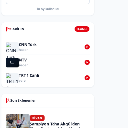
10
oy kullanıldı
Canlı TV
CANLI
CNN Türk
haber
NTV
haber
TRT 1 Canlı
yerel
Son Eklenenler
SIVAS
Şampiyon Taha Akgül'den