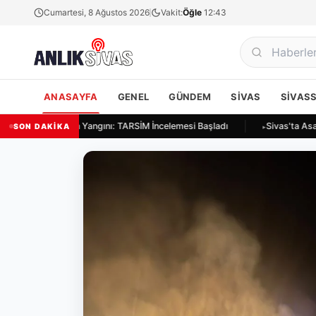
Cumartesi, 8 Ağustos 2026
Vakit:
Öğle
12:43
ANASAYFA
GENEL
GÜNDEM
SIVAS
SIVAS
 Ulukapı'da Ekin Yangını: TARSİM İncelemesi Başladı
Sivas'ta Asayiş 
SON DAKİKA