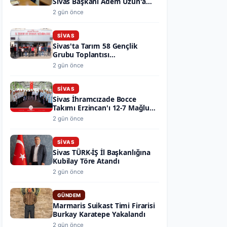
Sivas Başkanı Adem Uzun'a
Ziyaret
2 gün önce
SIVAS
Sivas'ta Tarım 58 Gençlik
Grubu Toplantısı
Gerçekleştirildi
2 gün önce
SIVAS
Sivas İhramcızade Bocce
Takımı Erzincan'ı 12-7 Mağlup
Etti
2 gün önce
SIVAS
Sivas TÜRK-İŞ İl Başkanlığına
Kubilay Töre Atandı
2 gün önce
GÜNDEM
Marmaris Suikast Timi Firarisi
Burkay Karatepe Yakalandı
2 gün önce