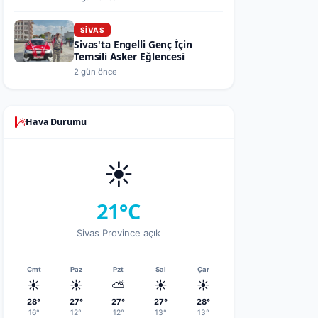
SIVAS
Sivas'ta Engelli Genç İçin
Temsili Asker Eğlencesi
2 gün önce
Hava Durumu
☀️
21°C
Sivas Province açık
Cmt
Paz
Pzt
Sal
Çar
☀️
☀️
⛅
☀️
☀️
28°
27°
27°
27°
28°
16°
12°
12°
13°
13°