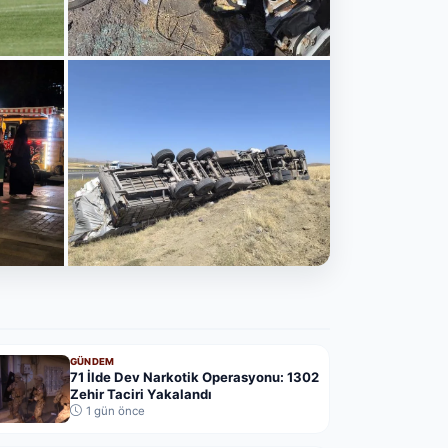
SIVAS
r Maçı
Sivas Şarkışla'da Trafik Kazası:
Otomobil Direğe Çarptı, 3 Yaralı
12 saat önce
·
SIVAS
netim:
Sivas Yağdonduran Geçidinde
Saman Yüklü Tır Devrildi
19 saat önce
·
GÜNDEM
71 İlde Dev Narkotik Operasyonu: 1302
Zehir Taciri Yakalandı
1 gün önce