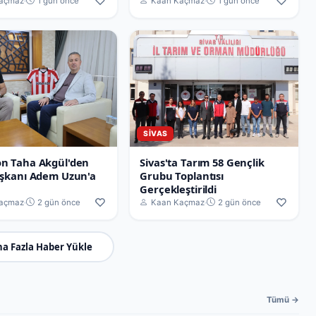
açmaz
1 gün önce
Kaan Kaçmaz
1 gün önce
SIVAS
n Taha Akgül'den
Sivas'ta Tarım 58 Gençlik
aşkanı Adem Uzun'a
Grubu Toplantısı
Gerçekleştirildi
açmaz
2 gün önce
Kaan Kaçmaz
2 gün önce
a Fazla Haber Yükle
Tümü →