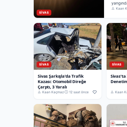
yangınd
Kaan 
ekili al
SIVAS
Yangın t
müdahal
SIVAS
SIVAS
Sivas Şarkışla'da Trafik
Sivas'ta
Kazası: Otomobil Direğe
Denetim
Çarptı, 3 Yaralı
Kaan Kaçmaz
12 saat önce
Kaan K