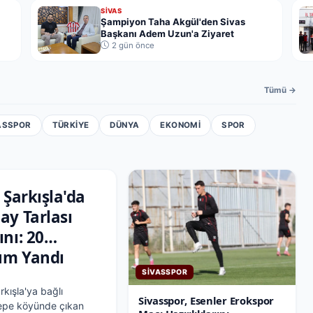
SIVAS
Şampiyon Taha Akgül'den Sivas
Başkanı Adem Uzun'a Ziyaret
2 gün önce
Tümü →
ASSPOR
TÜRKIYE
DÜNYA
EKONOMI
SPOR
 Şarkışla'da
ay Tarlası
nı: 20
m Yandı
SIVASSPOR
rkışla'ya bağlı
Sivasspor, Esenler Erokspor
pe köyünde çıkan