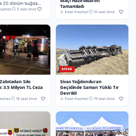
Maçı Hazırlıklarını
a 20 dönüm buğday
Tamamladı
Kaçmaz
5 saat önce
an yanarak küle döndü.
Kaan Kaçmaz
10 saat önce
raktör ve itfaiye
esiyle söndürüldü.
SIVAS
 Zabıtadan Sıkı
Sivas Yağdonduran
: 3.5 Milyon TL Ceza
Geçidinde Saman Yüklü Tır
Devrildi
açmaz
16 saat önce
Kaan Kaçmaz
19 saat önce