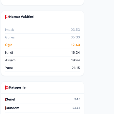
Namaz Vakitleri
İmsak
03:53
Güneş
05:30
Öğle
12:43
İkindi
16:34
Akşam
19:44
Yatsı
21:15
Kategoriler
Genel
345
Gündem
2345