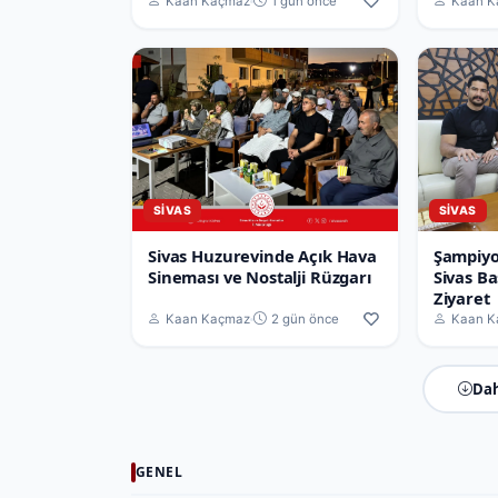
Kaan Kaçmaz
1 gün önce
Kaan K
SIVAS
SIVAS
Sivas Huzurevinde Açık Hava
Şampiyo
Sineması ve Nostalji Rüzgarı
Sivas B
Ziyaret
Kaan Kaçmaz
2 gün önce
Kaan K
Dah
GENEL