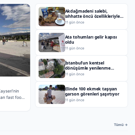
Akdağmadeni salebi,
sıhhatte öncü özellikleriyle
gelecekteki bilimsel
11 gün önce
çalışmaların kapısını
aralamaya hazırlanıyor
Ata tohumları gelir kapısı
oldu
11 gün önce
İstanbul’un kentsel
dönüşümle yenilenme
büyüklüğü: 1 sokakta 13
11 gün önce
bina dönüşüyor
Elinde 100 ekmek taşıyan
ayseri’nin
garson görenleri şaşırtıyor
an fast food
11 gün önce
Tümü →