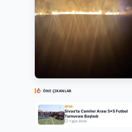
SIVAS
ÖNE ÇIKANLAR
Sivas Şarkışla'da Buğday Tarla
Yandı
SPOR
5 saat önce
·
Sivas'ta Camiler Arası 5x5 Futbol
Turnuvası Başladı
1 gün önce