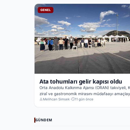
GENEL
Ata tohumları gelir kapısı oldu
Orta Anadolu Kalkınma Ajansı (ORAN) takviyeli, K
ziraî ve gastronomik mirasını müdafaayı amaçlay
Melihcan Simsek ·
11 gün önce
z...
GÜNDEM