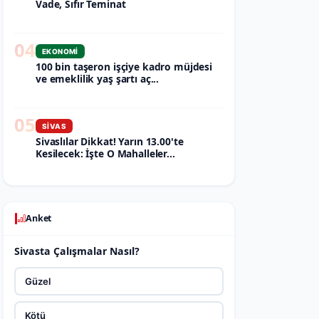
Vade, Sıfır Teminat
04
EKONOMI
100 bin taşeron işçiye kadro müjdesi
ve emeklilik yaş şartı aç...
05
SIVAS
Sivaslılar Dikkat! Yarın 13.00'te
Kesilecek: İşte O Mahalleler...
Anket
Sivasta Çalışmalar Nasıl?
Güzel
Kötü