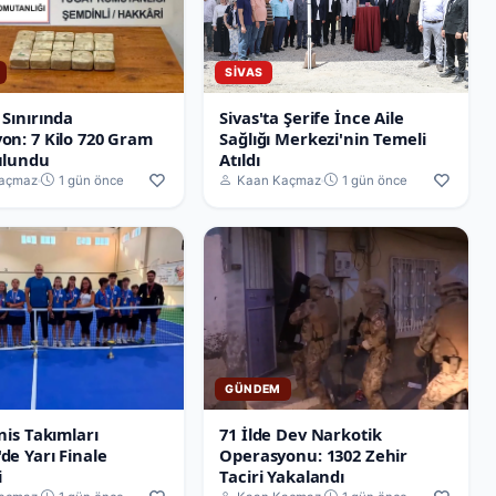
SIVAS
 Sınırında
Sivas'ta Şerife İnce Aile
on: 7 Kilo 720 Gram
Sağlığı Merkezi'nin Temeli
ulundu
Atıldı
açmaz
1 gün önce
Kaan Kaçmaz
1 gün önce
GÜNDEM
nis Takımları
71 İlde Dev Narkotik
de Yarı Finale
Operasyonu: 1302 Zehir
i
Taciri Yakalandı