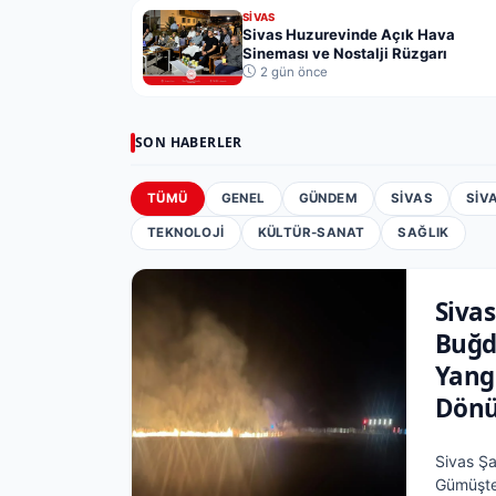
SIVAS
Sivas Huzurevinde Açık Hava
Sineması ve Nostalji Rüzgarı
2 gün önce
SON HABERLER
TÜMÜ
GENEL
GÜNDEM
SIVAS
SIV
TEKNOLOJI
KÜLTÜR-SANAT
SAĞLIK
Sivas
Buğd
Yangı
Dönü
Sivas Şa
Gümüşte