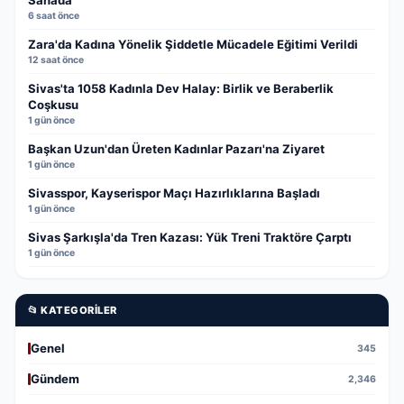
Sahada
6 saat önce
Zara'da Kadına Yönelik Şiddetle Mücadele Eğitimi Verildi
12 saat önce
Sivas'ta 1058 Kadınla Dev Halay: Birlik ve Beraberlik
Coşkusu
1 gün önce
Başkan Uzun'dan Üreten Kadınlar Pazarı'na Ziyaret
1 gün önce
Sivasspor, Kayserispor Maçı Hazırlıklarına Başladı
1 gün önce
Sivas Şarkışla'da Tren Kazası: Yük Treni Traktöre Çarptı
1 gün önce
📂 KATEGORILER
Genel
345
Gündem
2,346