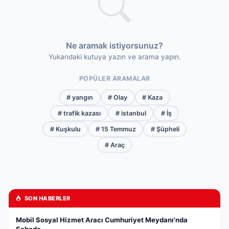
Ne aramak istiyorsunuz?
Yukarıdaki kutuya yazın ve arama yapın.
POPÜLER ARAMALAR
# yangın
# Olay
# Kaza
# trafik kazası
# istanbul
# İş
# Kuşkulu
# 15 Temmuz
# Şüpheli
# Araç
SON HABERLER
​Mobil Sosyal Hizmet Aracı Cumhuriyet Meydanı'nda