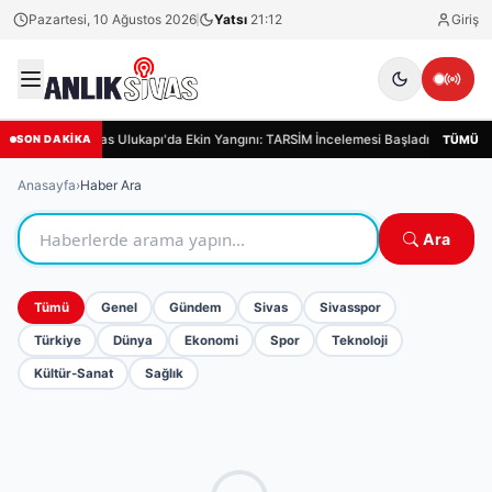
Pazartesi, 10 Ağustos 2026
Yatsı
21:12
Giriş
Sivas Ulukapı'da Ekin Yangını: TARSİM İncelemesi Başladı
Siva
TÜMÜ
SON DAKİKA
Anasayfa
›
Haber Ara
Ara
Tümü
Genel
Gündem
Sivas
Sivasspor
Türkiye
Dünya
Ekonomi
Spor
Teknoloji
Kültür-Sanat
Sağlık