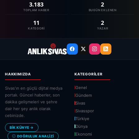
3.183
2
TOPLAM HABER
BUGÜN EKLENEN
11
2
KATEGORI
YAZAR
HAKKIMIZDA
KATEGORILER
Genel
Sivas'ın en güçlü dijital medya
portalı. Güncel haberler, son
Gündem
dakika gelişmeleri ve şehre
Sivas
dair her şey anlık olarak
Sivasspor
cebinizde.
Türkiye
Dünya
BİK KÜNYE →
Ekonomi
DOĞRULUK ANALIZI