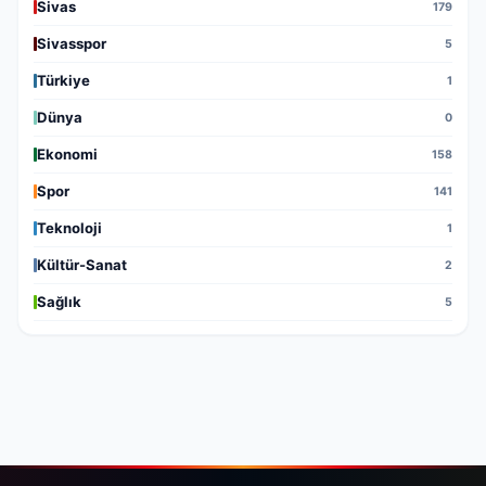
Sivas
179
Sivasspor
5
Türkiye
1
Dünya
0
Ekonomi
158
Spor
141
Teknoloji
1
Kültür-Sanat
2
Sağlık
5