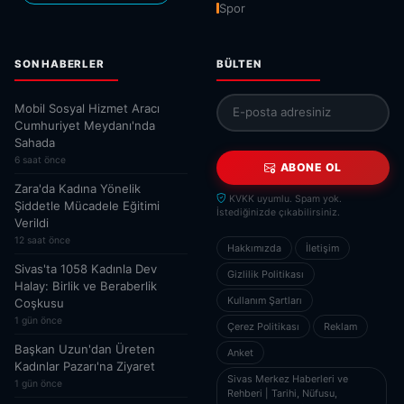
Spor
SON HABERLER
BÜLTEN
​Mobil Sosyal Hizmet Aracı
Cumhuriyet Meydanı'nda
Sahada
6 saat önce
ABONE OL
Zara'da Kadına Yönelik
KVKK uyumlu. Spam yok.
Şiddetle Mücadele Eğitimi
İstediğinizde çıkabilirsiniz.
Verildi
12 saat önce
Hakkımızda
İletişim
Sivas'ta 1058 Kadınla Dev
Gizlilik Politikası
Halay: Birlik ve Beraberlik
Kullanım Şartları
Coşkusu
1 gün önce
Çerez Politikası
Reklam
Başkan Uzun'dan Üreten
Anket
Kadınlar Pazarı'na Ziyaret
Sivas Merkez Haberleri ve
1 gün önce
Rehberi | Tarihi, Nüfusu,