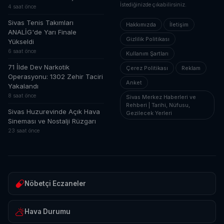
İstediğinizde çıkabilirsiniz.
4 saat önce
Sivas Tenis Takımları
Hakkımızda
İletişim
ANALİG'de Yarı Finale
Gizlilik Politikası
Yükseldi
6 saat önce
Kullanım Şartları
71 İlde Dev Narkotik
Çerez Politikası
Reklam
Operasyonu: 1302 Zehir Taciri
Anket
Yakalandı
8 saat önce
Sivas Merkez Haberleri ve
Rehberi | Tarihi, Nüfusu,
Sivas Huzurevinde Açık Hava
Gezilecek Yerleri
Sineması ve Nostalji Rüzgarı
23 saat önce
Nöbetçi Eczaneler
Hava Durumu