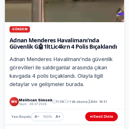
GÜNDEM
Adnan Menderes Havalimanı'nda
Güvenlik G🤖1ltLic4krn 4 Polis Bıçaklandı
Adnan Menderes Havalimanı'nda güvenlik
görevlileri ile saldırganlar arasında çıkan
kavgada 4 polis bıçaklandı. Olayla ilgili
detaylar ve gelişmeler burada.
Melihcan Simsek
MS
11:39
~1 dk okuma
Bitir: 18:51
Yayın · 08.07.2026
A−
A+
Sesli Dinle
Yazı Boyutu
100%