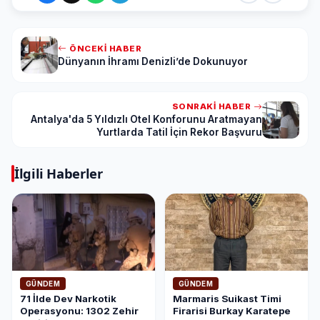
ÖNCEKI HABER
Dünyanın İhramı Denizli’de Dokunuyor
SONRAKI HABER
Antalya'da 5 Yıldızlı Otel Konforunu Aratmayan
Yurtlarda Tatil İçin Rekor Başvuru
İlgili Haberler
GÜNDEM
GÜNDEM
71 İlde Dev Narkotik
Marmaris Suikast Timi
Operasyonu: 1302 Zehir
Firarisi Burkay Karatepe