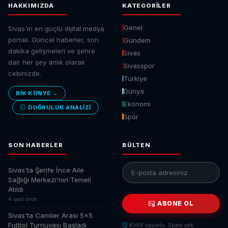
HAKKIMIZDA
KATEGORILER
Genel
Sivas'ın en güçlü dijital medya
portalı. Güncel haberler, son
Gündem
dakika gelişmeleri ve şehre
Sivas
dair her şey anlık olarak
Sivasspor
cebinizde.
Türkiye
Dünya
BİK KÜNYE →
Ekonomi
DOĞRULUK ANALIZI
Spor
SON HABERLER
BÜLTEN
Sivas'ta Şerife İnce Aile
Sağlığı Merkezi'nin Temeli
Atıldı
4 saat önce
ABONE OL
Sivas'ta Camiler Arası 5x5
Futbol Turnuvası Başladı
KVKK uyumlu. Spam yok.