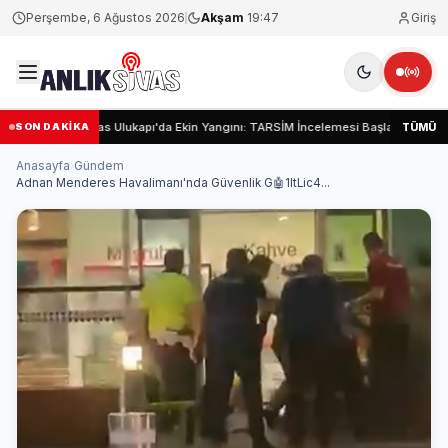
Perşembe, 6 Ağustos 2026
Akşam
19:47
Giriş
Sivas Ulukapı'da Ekin Yangını: TARSİM İncelemesi Başladı
Si
TÜMÜ
SON DAKİKA
Anasayfa
›
Gündem
›
Adnan Menderes Havalimanı'nda Güvenlik G🤖1ltLic4...