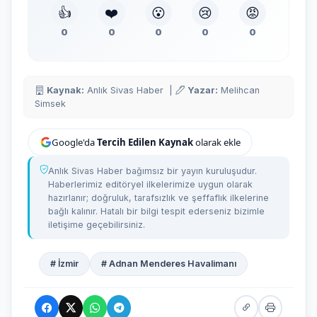
👍
❤️
😮
😢
😡
0
0
0
0
0
Kaynak:
Anlık Sivas Haber |
Yazar:
Melihcan
Simsek
Google'da
Tercih Edilen Kaynak
olarak ekle
Anlık Sivas Haber bağımsız bir yayın kuruluşudur.
Haberlerimiz editöryel ilkelerimize uygun olarak
hazırlanır; doğruluk, tarafsızlık ve şeffaflık ilkelerine
bağlı kalınır. Hatalı bir bilgi tespit ederseniz bizimle
iletişime geçebilirsiniz.
# İzmir
# Adnan Menderes Havalimanı