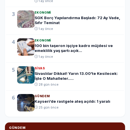
1 ay önce
3
EKONOMI
SGK Borç Yapılandırma Başladı: 72 Ay Vade,
Sıfır Teminat
1 ay önce
4
EKONOMI
100 bin taşeron işçiye kadro müjdesi ve
emeklilik yaş şartı açık...
1 ay önce
5
SIVAS
Sivaslılar Dikkat! Yarın 13.00'te Kesilecek:
İşte O Mahalleler.....
28 gün önce
6
GÜNDEM
Kayseri’de rastgele ateş açıldı: 1 yaralı
25 gün önce
GÜNDEM