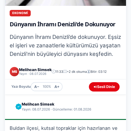
EKONOMI
Dünyanın İhramı Denizli’de Dokunuyor
Dünyanın İhramı Denizli’de dokunuyor. Eşsiz
el işleri ve zanaatlerle kültürümüzü yaşatan
Denizli'nin büyüleyici dünyasını keşfedin.
Melihcan Simsek
MS
11:33
~2 dk okuma
Bitir: 03:12
Yayın · 08.07.2026
A−
A+
Sesli Dinle
Yazı Boyutu
100%
Melihcan Simsek
Yayın: 08.07.2026 · Güncelleme: 01.08.2026
Buldan ilçesi, kutsal topraklar için hazırlanan ve