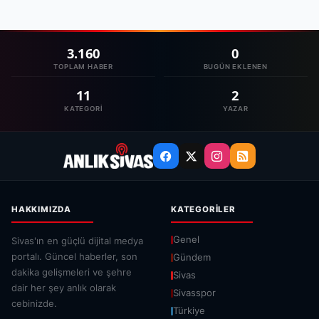
3.160
0
TOPLAM HABER
BUGÜN EKLENEN
11
2
KATEGORI
YAZAR
HAKKIMIZDA
KATEGORILER
Genel
Sivas'ın en güçlü dijital medya
portalı. Güncel haberler, son
Gündem
dakika gelişmeleri ve şehre
Sivas
dair her şey anlık olarak
Sivasspor
cebinizde.
Türkiye