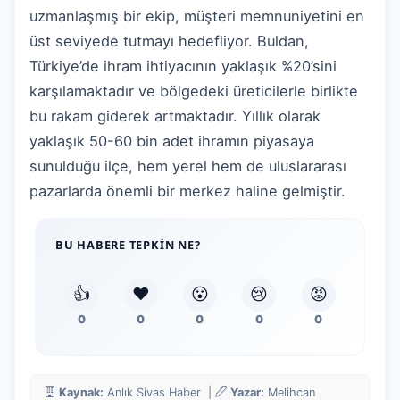
uzmanlaşmış bir ekip, müşteri memnuniyetini en
üst seviyede tutmayı hedefliyor. Buldan,
Türkiye’de ihram ihtiyacının yaklaşık %20’sini
karşılamaktadır ve bölgedeki üreticilerle birlikte
bu rakam giderek artmaktadır. Yıllık olarak
yaklaşık 50-60 bin adet ihramın piyasaya
sunulduğu ilçe, hem yerel hem de uluslararası
pazarlarda önemli bir merkez haline gelmiştir.
BU HABERE TEPKIN NE?
👍
❤️
😮
😢
😡
0
0
0
0
0
Kaynak:
Anlık Sivas Haber |
Yazar:
Melihcan