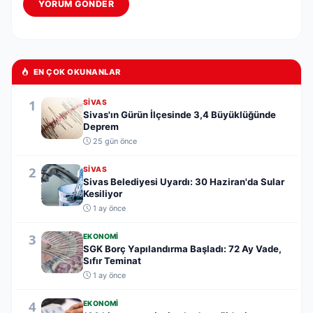
YORUM GÖNDER
EN ÇOK OKUNANLAR
1
SIVAS
Sivas'ın Gürün İlçesinde 3,4 Büyüklüğünde
Deprem
25 gün önce
2
SIVAS
Sivas Belediyesi Uyardı: 30 Haziran'da Sular
Kesiliyor
1 ay önce
3
EKONOMI
SGK Borç Yapılandırma Başladı: 72 Ay Vade,
Sıfır Teminat
1 ay önce
4
EKONOMI