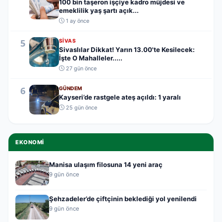
100 bin taşeron işçiye kadro müjdesi ve
emeklilik yaş şartı açık...
1 ay önce
5
SIVAS
Sivaslılar Dikkat! Yarın 13.00'te Kesilecek:
İşte O Mahalleler.....
27 gün önce
6
GÜNDEM
Kayseri’de rastgele ateş açıldı: 1 yaralı
25 gün önce
EKONOMI
Manisa ulaşım filosuna 14 yeni araç
9 gün önce
Şehzadeler’de çiftçinin beklediği yol yenilendi
9 gün önce