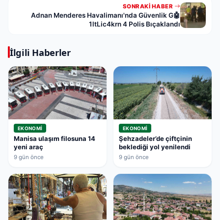
SONRAKI HABER
Adnan Menderes Havalimanı'nda Güvenlik G🤖
1ltLic4krn 4 Polis Bıçaklandı
İlgili Haberler
EKONOMI
EKONOMI
Manisa ulaşım filosuna 14
Şehzadeler’de çiftçinin
yeni araç
beklediği yol yenilendi
9 gün önce
9 gün önce