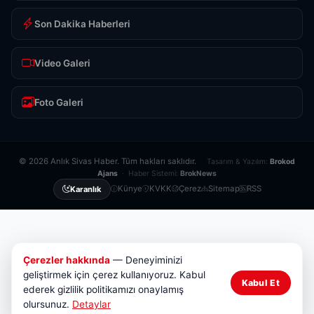
Son Dakika Haberleri
Video Galeri
Foto Galeri
© 2026 Anlık Sivas Haber. Tüm hakları saklıdır.
Tasarım & Yazılım:
Brokod
Ajans
· Haber Sistemi:
BrokNews
Künye
KVKK
Çerez
Sitemap
RSS
Karanlık
Çerezler hakkında
— Deneyiminizi
geliştirmek için çerez kullanıyoruz. Kabul
Kabul Et
ederek gizlilik politikamızı onaylamış
olursunuz.
Detaylar