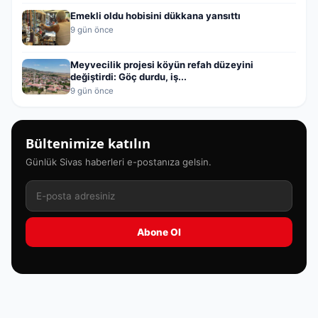
Emekli oldu hobisini dükkana yansıttı
9 gün önce
Meyvecilik projesi köyün refah düzeyini
değiştirdi: Göç durdu, iş...
9 gün önce
Bültenimize katılın
Günlük Sivas haberleri e-postanıza gelsin.
Abone Ol