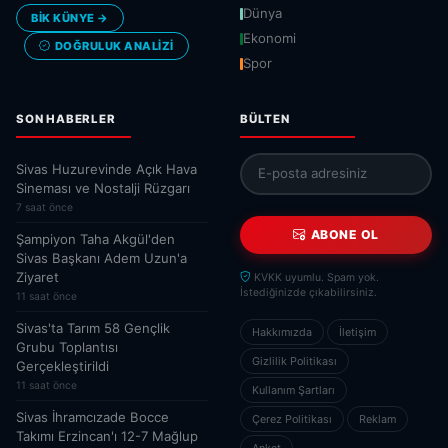
Dünya
BİK KÜNYE →
Ekonomi
DOĞRULUK ANALIZI
Spor
SON HABERLER
BÜLTEN
Sivas Huzurevinde Açık Hava
Sineması ve Nostalji Rüzgarı
7 saat önce
ABONE OL
Şampiyon Taha Akgül'den
Sivas Başkanı Adem Uzun'a
Ziyaret
KVKK uyumlu. Spam yok.
İstediğinizde çıkabilirsiniz.
11 saat önce
Sivas'ta Tarım 58 Gençlik
Hakkımızda
İletişim
Grubu Toplantısı
Gizlilik Politikası
Gerçekleştirildi
11 saat önce
Kullanım Şartları
Sivas İhramcızade Bocce
Çerez Politikası
Reklam
Takımı Erzincan'ı 12-7 Mağlup
Anket