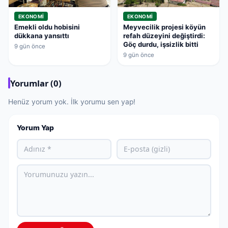
EKONOMI
EKONOMI
Emekli oldu hobisini
Meyvecilik projesi köyün
dükkana yansıttı
refah düzeyini değiştirdi:
Göç durdu, işsizlik bitti
9 gün önce
9 gün önce
Yorumlar (0)
Henüz yorum yok. İlk yorumu sen yap!
Yorum Yap