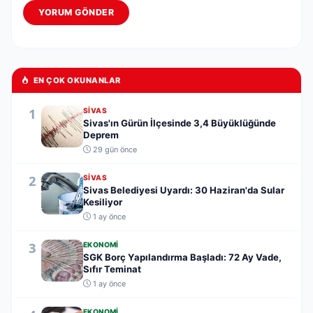
YORUM GÖNDER
EN ÇOK OKUNANLAR
1
SIVAS
Sivas'ın Gürün İlçesinde 3,4 Büyüklüğünde
Deprem
29 gün önce
2
SIVAS
Sivas Belediyesi Uyardı: 30 Haziran'da Sular
Kesiliyor
1 ay önce
3
EKONOMI
SGK Borç Yapılandırma Başladı: 72 Ay Vade,
Sıfır Teminat
1 ay önce
EKONOMI