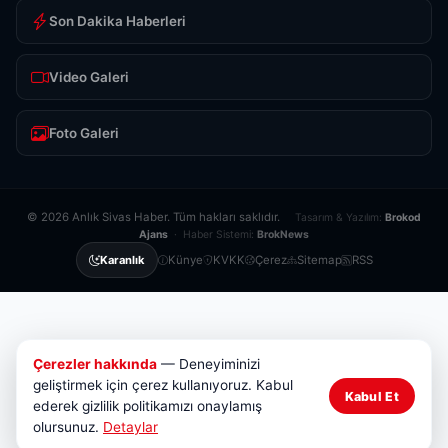
Son Dakika Haberleri
Video Galeri
Foto Galeri
© 2026 Anlık Sivas Haber. Tüm hakları saklıdır.
Tasarım & Yazılım:
Brokod
Ajans
· Haber Sistemi:
BrokNews
Künye
KVKK
Çerez
Sitemap
RSS
Karanlık
Çerezler hakkında
— Deneyiminizi
geliştirmek için çerez kullanıyoruz. Kabul
Kabul Et
ederek gizlilik politikamızı onaylamış
olursunuz.
Detaylar