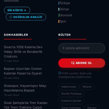
cebinizde.
Türkiye
Dünya
BİK KÜNYE →
Ekonomi
DOĞRULUK ANALIZI
Spor
SON HABERLER
BÜLTEN
Sivas'ta 1058 Kadınla Dev
Halay: Birlik ve Beraberlik
Coşkusu
11 saat önce
ABONE OL
Başkan Uzun'dan Üreten
Kadınlar Pazarı'na Ziyaret
KVKK uyumlu. Spam yok.
İstediğinizde çıkabilirsiniz.
15 saat önce
Sivasspor, Kayserispor Maçı
Hakkımızda
İletişim
Hazırlıklarına Başladı
Gizlilik Politikası
18 saat önce
Kullanım Şartları
Sivas Şarkışla'da Tren Kazası:
Yük Treni Traktöre Çarptı
Çerez Politikası
Reklam