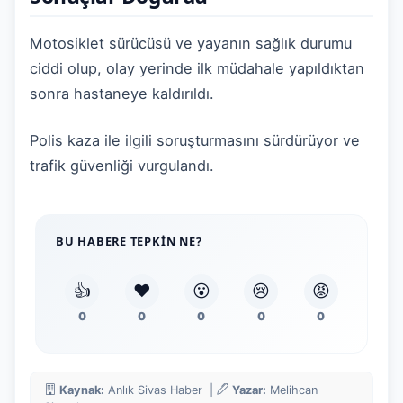
Motosiklet sürücüsü ve yayanın sağlık durumu
ciddi olup, olay yerinde ilk müdahale yapıldıktan
sonra hastaneye kaldırıldı.
Polis kaza ile ilgili soruşturmasını sürdürüyor ve
trafik güvenliği vurgulandı.
BU HABERE TEPKIN NE?
👍
❤️
😮
😢
😡
0
0
0
0
0
Kaynak:
Anlık Sivas Haber |
Yazar:
Melihcan