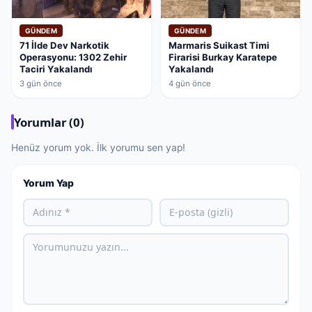
GÜNDEM
GÜNDEM
71 İlde Dev Narkotik
Marmaris Suikast Timi
Operasyonu: 1302 Zehir
Firarisi Burkay Karatepe
Taciri Yakalandı
Yakalandı
3 gün önce
4 gün önce
Yorumlar (0)
Henüz yorum yok. İlk yorumu sen yap!
Yorum Yap