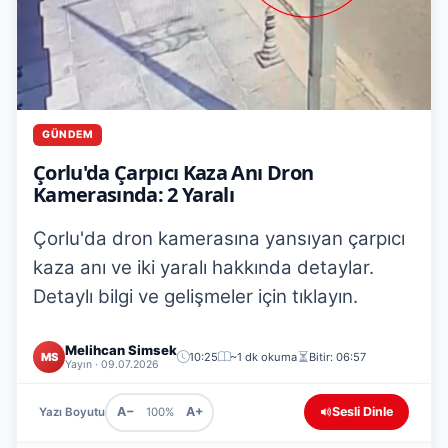
GÜNDEM
Çorlu'da Çarpıcı Kaza Anı Dron
Kamerasında: 2 Yaralı
Çorlu'da dron kamerasına yansıyan çarpıcı
kaza anı ve iki yaralı hakkında detaylar.
Detaylı bilgi ve gelişmeler için tıklayın.
Melihcan Simsek
MS
10:25
~1 dk okuma
Bitir: 06:57
Yayın · 09.07.2026
A−
A+
Sesli Dinle
Yazı Boyutu
100%