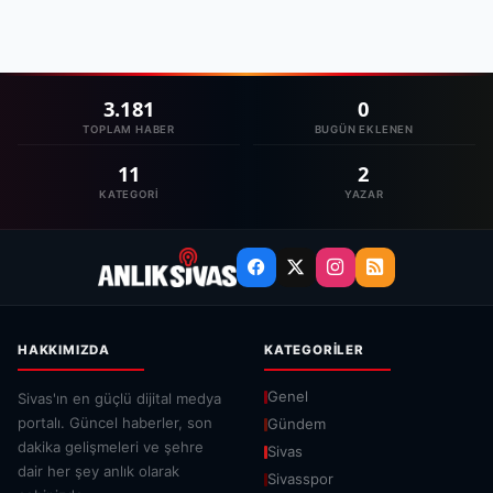
3.181
0
TOPLAM HABER
BUGÜN EKLENEN
11
2
KATEGORI
YAZAR
HAKKIMIZDA
KATEGORILER
Genel
Sivas'ın en güçlü dijital medya
portalı. Güncel haberler, son
Gündem
dakika gelişmeleri ve şehre
Sivas
dair her şey anlık olarak
Sivasspor