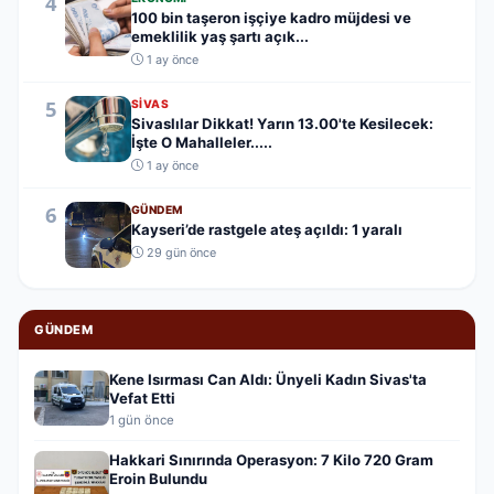
4
100 bin taşeron işçiye kadro müjdesi ve
emeklilik yaş şartı açık...
1 ay önce
5
SIVAS
Sivaslılar Dikkat! Yarın 13.00'te Kesilecek:
İşte O Mahalleler.....
1 ay önce
6
GÜNDEM
Kayseri’de rastgele ateş açıldı: 1 yaralı
29 gün önce
GÜNDEM
Kene Isırması Can Aldı: Ünyeli Kadın Sivas'ta
Vefat Etti
1 gün önce
Hakkari Sınırında Operasyon: 7 Kilo 720 Gram
Eroin Bulundu