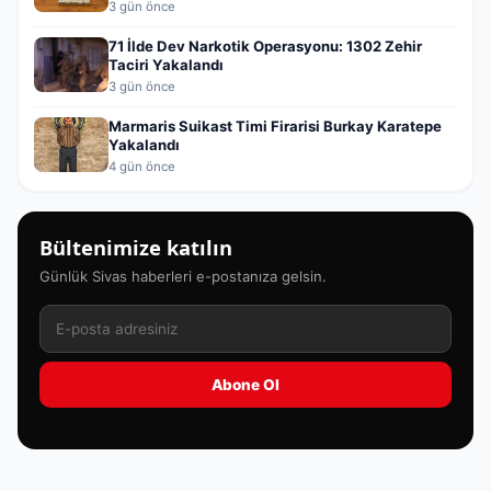
3 gün önce
71 İlde Dev Narkotik Operasyonu: 1302 Zehir
Taciri Yakalandı
3 gün önce
Marmaris Suikast Timi Firarisi Burkay Karatepe
Yakalandı
4 gün önce
Bültenimize katılın
Günlük Sivas haberleri e-postanıza gelsin.
Abone Ol