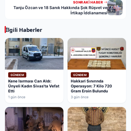
SONRAKI HABER
Tanju Özcan ve 18 Sanık Hakkında Şok Rüşvet ve
İrtikap İddianamesi
İlgili Haberler
GÜNDEM
GÜNDEM
Kene Isırması Can Aldı:
Hakkari Sınırında
Ünyeli Kadın Sivas'ta Vefat
Operasyon: 7 Kilo 720
Etti
Gram Eroin Bulundu
1 gün önce
3 gün önce