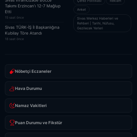
Sivas İhramcızade Bocce
Çerez Politikası
Reklam
Takımı Erzincan'ı 12-7 Mağlup
Anket
Etti
15 saat önce
Sivas Merkez Haberleri ve
Rehberi | Tarihi, Nüfusu,
Sivas TÜRK-İŞ İl Başkanlığına
Gezilecek Yerleri
Kubilay Töre Atandı
18 saat önce
Nöbetçi Eczaneler
Hava Durumu
Namaz Vakitleri
Puan Durumu ve Fikstür