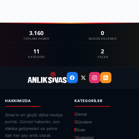
3.160
0
TOPLAM HABER
BUGÜN EKLENEN
11
2
KATEGORI
YAZAR
HAKKIMIZDA
KATEGORILER
Genel
Sivas'ın en güçlü dijital medya
portalı. Güncel haberler, son
Gündem
dakika gelişmeleri ve şehre
Sivas
dair her şey anlık olarak
Sivasspor