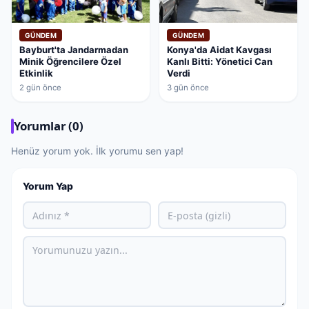
GÜNDEM
GÜNDEM
Bayburt'ta Jandarmadan
Konya'da Aidat Kavgası
Minik Öğrencilere Özel
Kanlı Bitti: Yönetici Can
Etkinlik
Verdi
2 gün önce
3 gün önce
Yorumlar (0)
Henüz yorum yok. İlk yorumu sen yap!
Yorum Yap