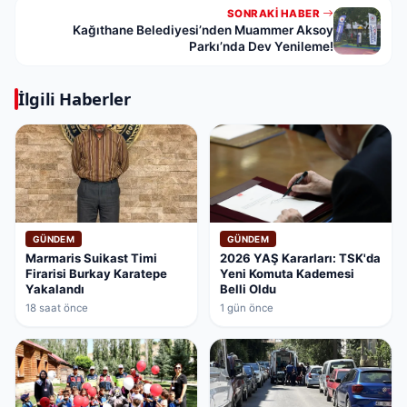
SONRAKI HABER
Kağıthane Belediyesi’nden Muammer Aksoy
Parkı’nda Dev Yenileme!
İlgili Haberler
GÜNDEM
GÜNDEM
Marmaris Suikast Timi
2026 YAŞ Kararları: TSK'da
Firarisi Burkay Karatepe
Yeni Komuta Kademesi
Yakalandı
Belli Oldu
18 saat önce
1 gün önce