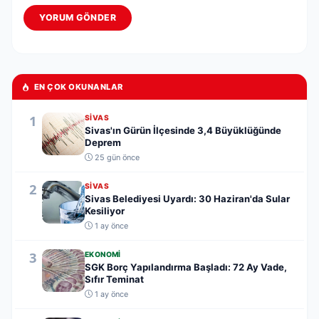
YORUM GÖNDER
EN ÇOK OKUNANLAR
1
SIVAS
Sivas'ın Gürün İlçesinde 3,4 Büyüklüğünde
Deprem
25 gün önce
2
SIVAS
Sivas Belediyesi Uyardı: 30 Haziran'da Sular
Kesiliyor
1 ay önce
3
EKONOMI
SGK Borç Yapılandırma Başladı: 72 Ay Vade,
Sıfır Teminat
1 ay önce