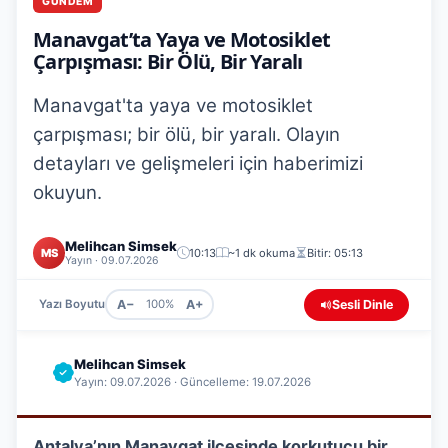
GÜNDEM
Manavgat’ta Yaya ve Motosiklet
Çarpışması: Bir Ölü, Bir Yaralı
Manavgat'ta yaya ve motosiklet
çarpışması; bir ölü, bir yaralı. Olayın
detayları ve gelişmeleri için haberimizi
okuyun.
Melihcan Simsek
MS
10:13
~1 dk okuma
Bitir: 05:13
Yayın · 09.07.2026
A−
A+
Sesli Dinle
Yazı Boyutu
100%
Melihcan Simsek
Yayın: 09.07.2026 · Güncelleme: 19.07.2026
Antalya’nın Manavgat ilçesinde korkutucu bir