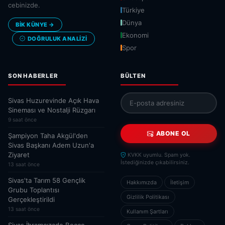
cebinizde.
Türkiye
Dünya
BİK KÜNYE →
Ekonomi
DOĞRULUK ANALIZI
Spor
SON HABERLER
BÜLTEN
Sivas Huzurevinde Açık Hava
Sineması ve Nostalji Rüzgarı
9 saat önce
ABONE OL
Şampiyon Taha Akgül'den
Sivas Başkanı Adem Uzun'a
Ziyaret
KVKK uyumlu. Spam yok.
İstediğinizde çıkabilirsiniz.
13 saat önce
Sivas'ta Tarım 58 Gençlik
Hakkımızda
İletişim
Grubu Toplantısı
Gizlilik Politikası
Gerçekleştirildi
13 saat önce
Kullanım Şartları