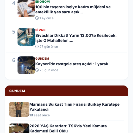
4
EKONOMI
100 bin taşeron işçiye kadro müjdesi ve
emeklilik yaş şartı açık...
1 ay önce
5
SIVAS
Sivaslılar Dikkat! Yarın 13.00'te Kesilecek:
İşte O Mahalleler.....
27 gün önce
6
GÜNDEM
Kayseri’de rastgele ateş açıldı: 1 yaralı
25 gün önce
GÜNDEM
Marmaris Suikast Timi Firarisi Burkay Karatepe
Yakalandı
18 saat önce
2026 YAŞ Kararları: TSK'da Yeni Komuta
Kademesi Belli Oldu