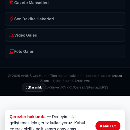
Gazete Manşetleri
Son Dakika Haberleri
Video Galeri
Foto Galeri
© 2026 Anlık Sivas Haber. Tüm hakları saklıdır.
Tasarım & Yazılım:
Brokod
Ajans
· Haber Sistemi:
BrokNews
Künye
KVKK
Çerez
Sitemap
RSS
Karanlık
Çerezler hakkında
— Deneyiminizi
geliştirmek için çerez kullanıyoruz. Kabul
Kabul Et
ederek gizlilik politikamızı onaylamış