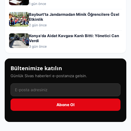
1 gün önce
Bayburt'ta Jandarmadan Minik Öğrencilere Özel
Etkinlik
2 gün önce
Konya'da Aidat Kavgası Kanlı Bitti: Yönetici Can
Verdi
3 gün önce
Bültenimize katılın
Günlük Sivas haberleri e-postanıza gelsin.
Abone Ol