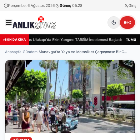
Perşembe, 6 Ağustos 2026
Güneş
05:28
Giriş
Sivas Ulukapı'da Ekin Yangını: TARSİM İncelemesi Başladı
Siva
TÜMÜ
SON DAKİKA
Anasayfa
›
Gündem
›
Manavgat’ta Yaya ve Motosiklet Çarpışması: Bir Ö...