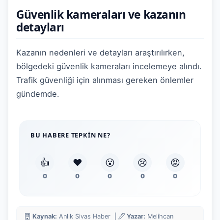
Güvenlik kameraları ve kazanın
detayları
Kazanın nedenleri ve detayları araştırılırken,
bölgedeki güvenlik kameraları incelemeye alındı.
Trafik güvenliği için alınması gereken önlemler
gündemde.
BU HABERE TEPKIN NE?
👍
❤️
😮
😢
😡
0
0
0
0
0
Kaynak:
Anlık Sivas Haber |
Yazar:
Melihcan