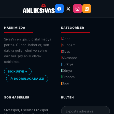
HAKKIMIZDA
KATEGORILER
Genel
Sivas'ın en güçlü dijital medya
portalı. Güncel haberler, son
Gündem
dakika gelişmeleri ve şehre
Sivas
dair her şey anlık olarak
Sivasspor
cebinizde.
Türkiye
Dünya
BİK KÜNYE →
Ekonomi
DOĞRULUK ANALIZI
Spor
SON HABERLER
BÜLTEN
Sivasspor, Esenler Erokspor