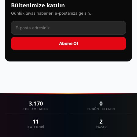
Bültenimize katılın
Günlük Sivas haberleri e-postanıza gelsin.
Abone Ol
3.170
0
TOPLAM HABER
BUGÜN EKLENEN
11
2
KATEGORI
YAZAR