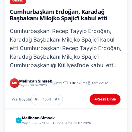
GENEL
Cumhurbaşkanı Erdoğan, Karadağ
Başbakanı Milojko Spajic’i kabul etti
Cumhurbaşkanı Recep Tayyip Erdoğan,
Karadağ Başbakanı Milojko Spajic’i kabul
etti Cumhurbaşkanı Recep Tayyip Erdoğan,
Karadağ Başbakanı Milojko Spajic’i
Cumhurbaşkanlığı Külliyesi’nde kabul etti.
Melihcan Simsek
MS
12:37
~1 dk okuma
Bitir: 22:32
Yayın · 09.07.2026
A−
A+
Sesli Dinle
Yazı Boyutu
100%
Melihcan Simsek
Yayın: 09.07.2026 · Güncelleme: 11.07.2026