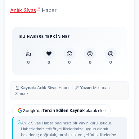
Anlık Sivas
Haber
BU HABERE TEPKIN NE?
👍
❤️
😮
😢
😡
0
0
0
0
0
Kaynak:
Anlık Sivas Haber |
Yazar:
Melihcan
Simsek
Google'da
Tercih Edilen Kaynak
olarak ekle
Anlık Sivas Haber bağımsız bir yayın kuruluşudur.
Haberlerimiz editöryel ilkelerimize uygun olarak
hazırlanır; doğruluk, tarafsızlık ve şeffaflık ilkelerine