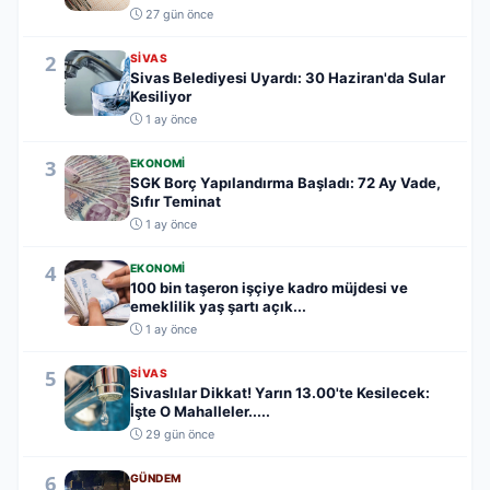
27 gün önce
2
SIVAS
Sivas Belediyesi Uyardı: 30 Haziran'da Sular
Kesiliyor
1 ay önce
3
EKONOMI
SGK Borç Yapılandırma Başladı: 72 Ay Vade,
Sıfır Teminat
1 ay önce
4
EKONOMI
100 bin taşeron işçiye kadro müjdesi ve
emeklilik yaş şartı açık...
1 ay önce
5
SIVAS
Sivaslılar Dikkat! Yarın 13.00'te Kesilecek:
İşte O Mahalleler.....
29 gün önce
6
GÜNDEM