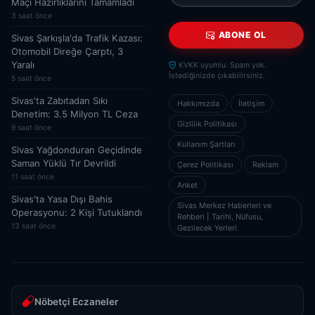
Maçı Hazırlıklarını Tamamladı
3 saat önce
ABONE OL
Sivas Şarkışla'da Trafik Kazası:
Otomobil Direğe Çarptı, 3
Yaralı
KVKK uyumlu. Spam yok.
İstediğinizde çıkabilirsiniz.
5 saat önce
Sivas'ta Zabıtadan Sıkı
Hakkımızda
İletişim
Denetim: 3.5 Milyon TL Ceza
Gizlilik Politikası
9 saat önce
Kullanım Şartları
Sivas Yağdonduran Geçidinde
Saman Yüklü Tır Devrildi
Çerez Politikası
Reklam
11 saat önce
Anket
Sivas'ta Yasa Dışı Bahis
Sivas Merkez Haberleri ve
Operasyonu: 2 Kişi Tutuklandı
Rehberi | Tarihi, Nüfusu,
13 saat önce
Gezilecek Yerleri
Nöbetçi Eczaneler