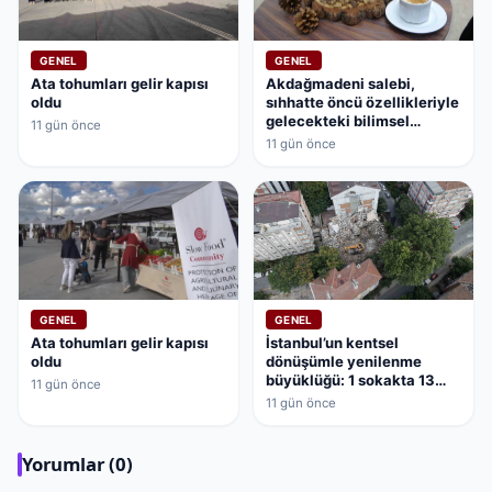
GENEL
GENEL
Ata tohumları gelir kapısı
Akdağmadeni salebi,
oldu
sıhhatte öncü özellikleriyle
gelecekteki bilimsel
11 gün önce
çalışmaların kapısını
11 gün önce
aralamaya hazırlanıyor
GENEL
GENEL
Ata tohumları gelir kapısı
İstanbul’un kentsel
oldu
dönüşümle yenilenme
büyüklüğü: 1 sokakta 13
11 gün önce
bina dönüşüyor
11 gün önce
Yorumlar (0)